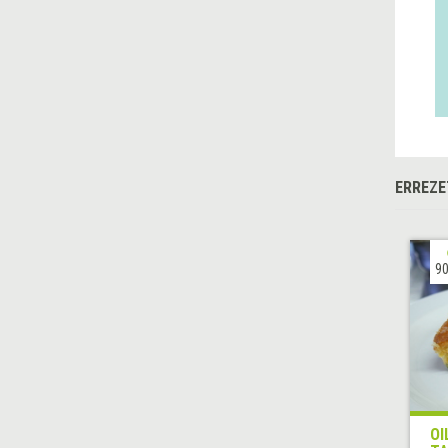
ERREZE
90
OI