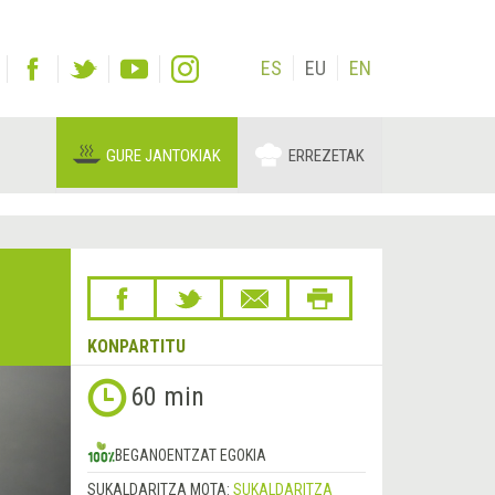
ES
EU
EN
GURE JANTOKIAK
ERREZETAK
KONPARTITU
Hurrengoa
60 min
&rsaquo;
BEGANOENTZAT EGOKIA
SUKALDARITZA MOTA:
SUKALDARITZA