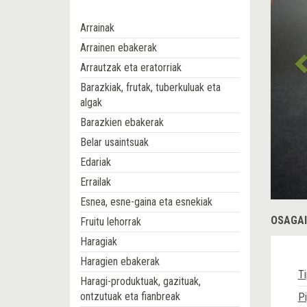
Arrainak
Arrainen ebakerak
Arrautzak eta eratorriak
Barazkiak, frutak, tuberkuluak eta
algak
Barazkien ebakerak
Belar usaintsuak
Edariak
Errailak
Esnea, esne-gaina eta esnekiak
OSAGAI
Fruitu lehorrak
Haragiak
Haragien ebakerak
Ti
Haragi-produktuak, gazituak,
ontzutuak eta fianbreak
P