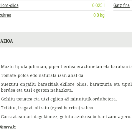
ilore-olioa
0.025 l
Gatz fina
zukrea
0.0 kg
AZIOA
Moztu tipula julianan, piper berdea eraztunetan eta baratxuri
Tomate-potoa edo naturala izan ahal da.
Sueztitu ongailu barazkiak ekilore olioz, baratzuria eta tipu
berdea eta utzi egosten nahazketa.
Gehitu tomatea eta utzi egiten 45 minututik ordubetera.
Txikitu, iragazi, altzatu (egosi berriro) saltsa.
Garraztasunari dagokionez, gehitu azukrea behar izanez gero
harrak: