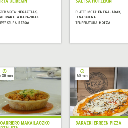
RTA OLIBEKIN
SALTSA HOTZEKIN
ATER MOTA:
HEGAZTIAK,
PLATER MOTA:
ENTSALADAK,
RDURAK ETA BARAZKIAK
ITSASKIENA
NPERATURA:
BEROA
TENPERATURA:
HOTZA
h 30 min
60 min
OARRIERO MAKAILAOZKO
BARAZKI ERREEN PIZZA
RTALETA