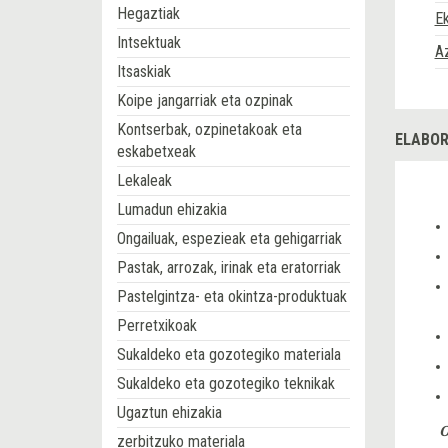
Hegaztiak
Ek
Intsektuak
A
Itsaskiak
Koipe jangarriak eta ozpinak
Kontserbak, ozpinetakoak eta
ELABOR
eskabetxeak
Lekaleak
Lumadun ehizakia
Ongailuak, espezieak eta gehigarriak
Pastak, arrozak, irinak eta eratorriak
Pastelgintza- eta okintza-produktuak
Perretxikoak
Sukaldeko eta gozotegiko materiala
Sukaldeko eta gozotegiko teknikak
Ugaztun ehizakia
O
zerbitzuko materiala