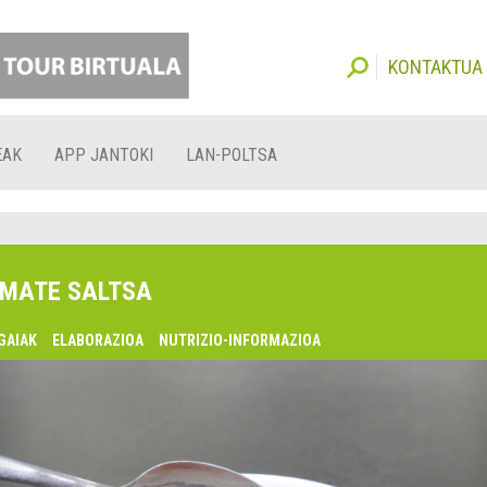
KONTAKTUA
EAK
APP JANTOKI
LAN-POLTSA
MATE SALTSA
GAIAK
ELABORAZIOA
NUTRIZIO-INFORMAZIOA
lsaquo;
urrekoa