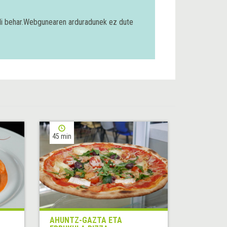
bili behar.Webgunearen arduradunek ez dute
45 min
AHUNTZ-GAZTA ETA