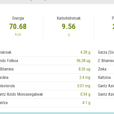
Energia
Karbohidratoak
P
70.68
9.56
kcal
g
zukreak
4.28 g
Gatza (So
ido Folikoa
96.28 ug
C Bitamin
Bitamina
8.26 ug
Zinka
rdina
2.4 mg
Kaltzioa
lesterola
0.01 mg
Gantz Azi
antz Azido Monoasegabeak
0.54 g
Gantz Azi
untza
4.1 g