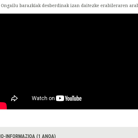
Ongailu barazkiak desberdinak izan daitezke erabileraren arab
IO-INFORMAZIOA (1 ANOA)