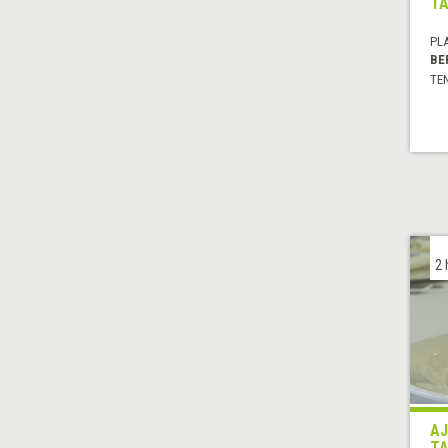
TA
PL
BE
TE
2 
AJ
TA