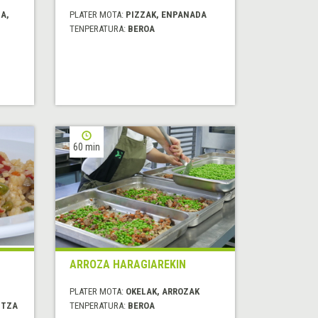
A,
PLATER MOTA:
PIZZAK, ENPANADA
TENPERATURA:
BEROA
60 min
ARROZA HARAGIAREKIN
PLATER MOTA:
OKELAK, ARROZAK
ITZA
TENPERATURA:
BEROA