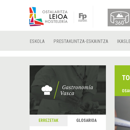
ESKOLA
PRESTAKUNTZA-ESKAINTZA
IKASL
TO
OSA
&
A
ERREZETAK
GLOSARIOA