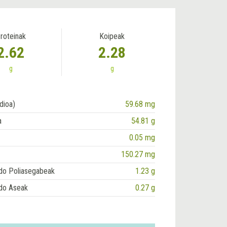
roteinak
Koipeak
2.62
2.28
g
g
dioa)
59.68 mg
a
54.81 g
0.05 mg
150.27 mg
do Poliasegabeak
1.23 g
do Aseak
0.27 g