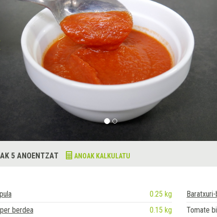
AK 5 ANOENTZAT
ANOAK KALKULATU
pula
0.25 kg
Baratxuri
iper berdea
0.15 kg
Tomate bi