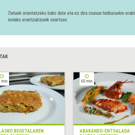
Datuek orientatzeko balio dute eta ez dira osasun-helburuekin era
inolako erantzukizunik onartzen.
TAK
 min
60 min
LASKO BEGETALAREN
ABAKANDO-ENTSALADA