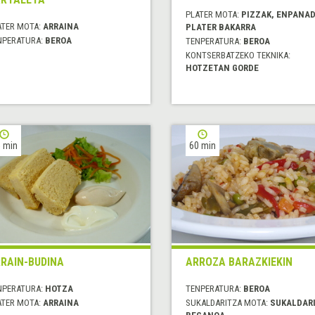
PLATER MOTA:
PIZZAK, ENPANAD
ATER MOTA:
ARRAINA
PLATER BAKARRA
NPERATURA:
BEROA
TENPERATURA:
BEROA
KONTSERBATZEKO TEKNIKA:
HOTZETAN GORDE
 min
60 min
RAIN-BUDINA
ARROZA BARAZKIEKIN
NPERATURA:
HOTZA
TENPERATURA:
BEROA
ATER MOTA:
ARRAINA
SUKALDARITZA MOTA:
SUKALDAR