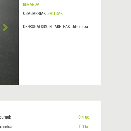
BEGANOA
OSAGARRIAK:
SALTSAK
DENBORALDIKO HILABETEAK:
Urte osoa
-buruak
0.4 ud
rrindua
1.0 kg