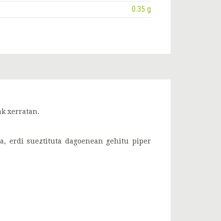
0.35 g
ak xerratan.
la, erdi sueztituta dagoenean gehitu piper
.