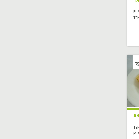
PL
TE
75
AR
TE
PL