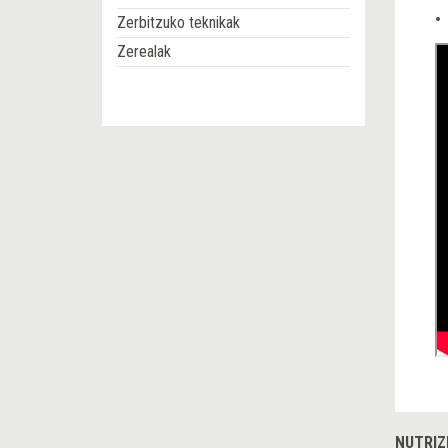
Zerbitzuko teknikak
Zerealak
NUTRIZ