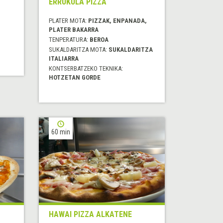
ERRUKULA PIZZA
PLATER MOTA:
PIZZAK, ENPANADA,
PLATER BAKARRA
TENPERATURA:
BEROA
SUKALDARITZA MOTA:
SUKALDARITZA
ITALIARRA
KONTSERBATZEKO TEKNIKA:
HOTZETAN GORDE
60 min
HAWAI PIZZA ALKATENE