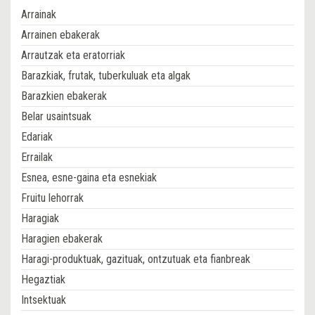
Arrainak
Arrainen ebakerak
Arrautzak eta eratorriak
Barazkiak, frutak, tuberkuluak eta algak
Barazkien ebakerak
Belar usaintsuak
Edariak
Errailak
Esnea, esne-gaina eta esnekiak
Fruitu lehorrak
Haragiak
Haragien ebakerak
Haragi-produktuak, gazituak, ontzutuak eta fianbreak
Hegaztiak
Intsektuak