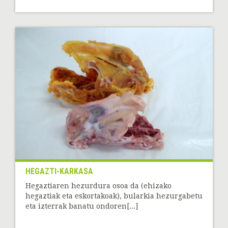
HEGAZTI-KARKASA
Hegaztiaren hezurdura osoa da (ehizako
hegaztiak eta eskortakoak), bularkia hezurgabetu
eta izterrak banatu ondoren[...]