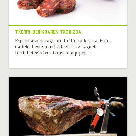
TXERRI IBERIKOAREN TXORIZOA
Espainiako haragi-produktu tipikoa da. Esan
daiteke beste herrialdeetan ez dagoela
hestebeterik baratxuria eta pipe[...]