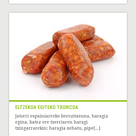
ELTZEKOA EGITEKO TXORIZOA
Jatorri espainiarreko berezitasuna, haragiz
egina, batez ere txerriaren haragi
txingarrarekin; haragia xehatu, pipe[...]