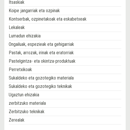
Itsaskiak
Koipe jangarriak eta ozpinak
Kontserbak, ozpinetakoak eta eskabetxeak
Lekaleak
Lumadun ehizakia
Ongailuak, espezieak eta gehigarriak
Pastak, arrozak, irinak eta eratorriak
Pastelgintza- eta okintza-produktuak
Perretxikoak
Sukaldeko eta gozotegiko materiala
Sukaldeko eta gozotegiko teknikak
Ugaztun ehizakia
zerbitzuko materiala
Zerbitzuko teknikak
Zerealak