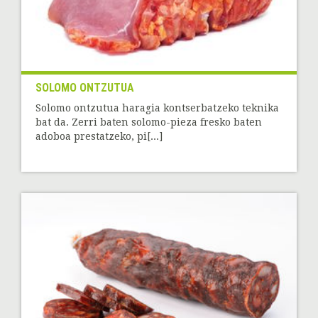
SOLOMO ONTZUTUA
Solomo ontzutua haragia kontserbatzeko teknika
bat da. Zerri baten solomo-pieza fresko baten
adoboa prestatzeko, pi[...]