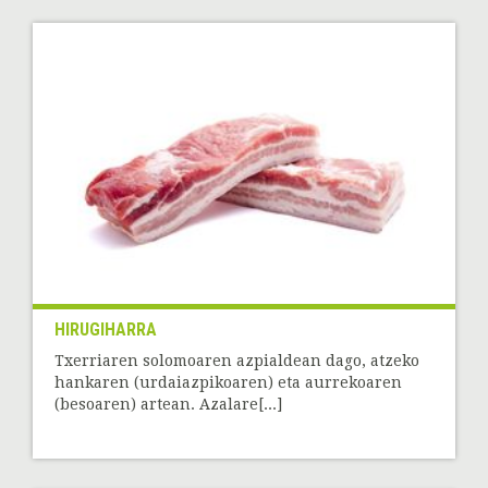
HIRUGIHARRA
Txerriaren solomoaren azpialdean dago, atzeko
hankaren (urdaiazpikoaren) eta aurrekoaren
(besoaren) artean. Azalare[...]