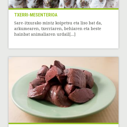
TXERRI-MESENTERIOA
Sare-itxurako mintz koipetsu eta liso bat da,
arkumearen, txerriaren, behiaren eta beste
hainbat animaliaren urdail[...]