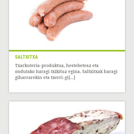
SALTXITXA
Txarkuteria-produktua, hestebeteaz eta
ondutako haragi txikituz egina. Saltxitxak haragi
giharrarekin eta txerri-gi[...]