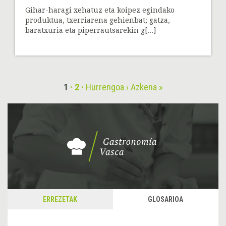
Gihar-haragi xehatuz eta koipez egindako
produktua, txerriarena gehienbat; gatza,
baratxuria eta piperrautsarekin g[...]
1
2
Hurrengoa ›
Azkena »
ERREZETAK
GLOSARIOA