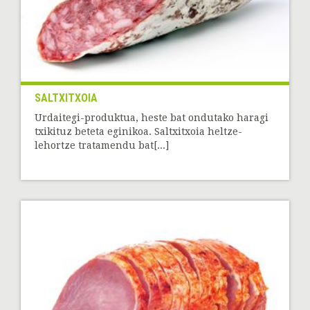
SALTXITXOIA
Urdaitegi-produktua, heste bat ondutako haragi
txikituz beteta eginikoa. Saltxitxoia heltze-
lehortze tratamendu bat[...]