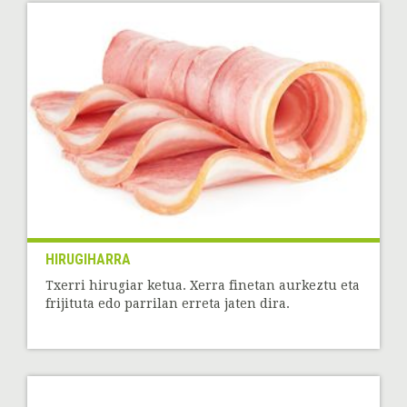
HIRUGIHARRA
Txerri hirugiar ketua. Xerra finetan aurkeztu eta
frijituta edo parrilan erreta jaten dira.