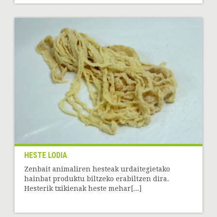
HESTE LODIA
Zenbait animaliren hesteak urdaitegietako
hainbat produktu biltzeko erabiltzen dira.
Hesterik txikienak heste mehar[...]