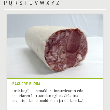
P
Q
R
S
T
U
V
W
X
Y
Z
BASURDE-BURUA
Urdaitegiko prestakina, basurdearen edo
txerriaren buruarekin egina. Gelatinan
mamitutako eta moldeetan jarritako m[...]