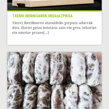
TXERRI IBERIKOAREN URDAIAZPIKOA
Txerri iberikoaren atzealdeko gorputz-adarrak
dira. Horiei gatza botatzen zaie eta gero, lehortze
eta umotze prozes[...]