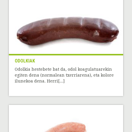
ODOLKIAK
Odolkia hestebete bat da, odol koagulatuarekin
egiten dena (normalean txerriarena), eta kolore
ilunekoa dena. Herri[...]