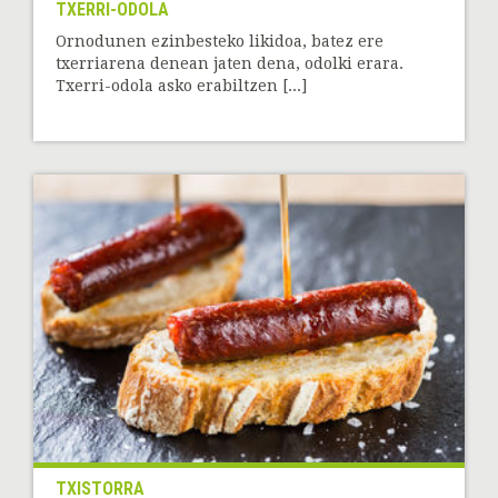
TXERRI-ODOLA
Ornodunen ezinbesteko likidoa, batez ere
txerriarena denean jaten dena, odolki erara.
Txerri-odola asko erabiltzen [...]
TXISTORRA