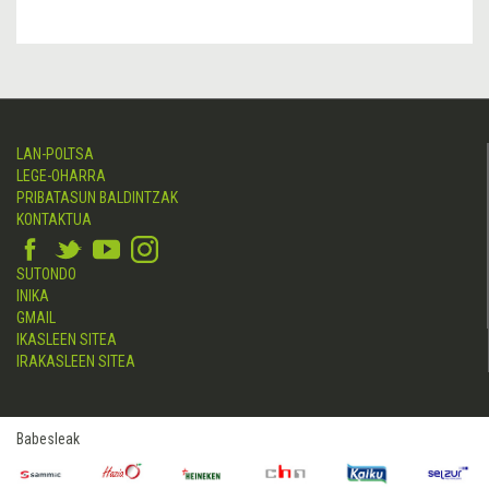
LAN-POLTSA
LEGE-OHARRA
PRIBATASUN BALDINTZAK
KONTAKTUA
SUTONDO
INIKA
GMAIL
IKASLEEN SITEA
IRAKASLEEN SITEA
Babesleak