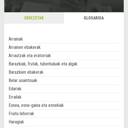
ERREZETAK
GLOSARIOA
Arrainak
Arrainen ebakerak
Arrautzak eta eratorriak
Barazkiak, frutak, tuberkuluak eta algak
Barazkien ebakerak
Belar usaintsuak
Edariak
Errailak
Esnea, esne-gaina eta esnekiak
Fruitu lehorrak
Haragiak