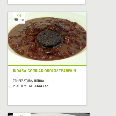
90 min
INDABA GORRIAK ODOLOSTEAREKIN
TENPERATURA:
BEROA
PLATER MOTA:
LEKALEAK