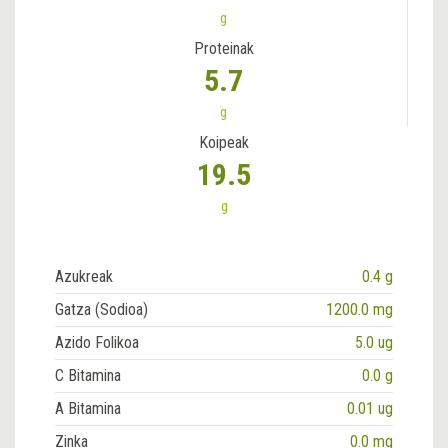
g
Proteinak
5.7
g
Koipeak
19.5
g
Azukreak
0.4 g
Gatza (Sodioa)
1200.0 mg
Azido Folikoa
5.0 ug
C Bitamina
0.0 g
A Bitamina
0.01 ug
Zinka
0.0 mg