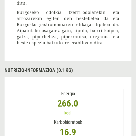
ditu.
Burgoseko odolkia txerri-odolarekin eta
arrozarekin egiten den hestebetea da eta
Burgosko gastronomiaren elikagai tipikoa da.
Aipatutako osagaiez gain, tipula, txerri koipea,
gatza, piperbeltza, piperrautsa, oreganoa eta
beste espezia batzuk ere erabiltzen dira.
NUTRIZIO-INFORMAZIOA (0.1 KG)
Energia
266.0
kcal
Karbohidratoak
16.9