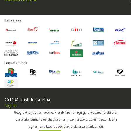
Babesleak
Laguntzaileak
2015 © hostelerialeioa
Log in
Google Analytics-en cookieak erabiltzen ditugu gure webaren erabilerari
eta bisitei buruzko estatistika anonimoak lortzeko. Leku honetan bisita
egiten jarraitzean, cookie-ak erabiltzea onartzen du.