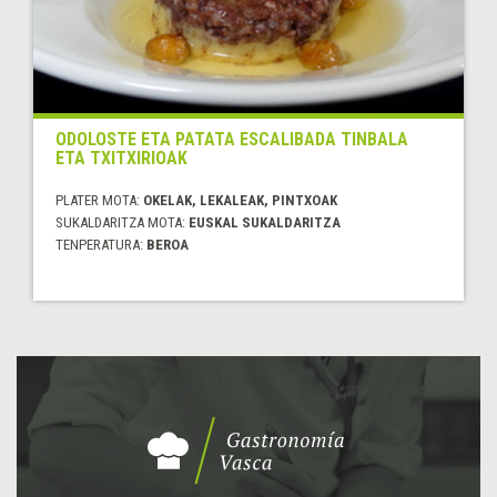
ODOLOSTE ETA PATATA ESCALIBADA TINBALA
ETA TXITXIRIOAK
PLATER MOTA:
OKELAK, LEKALEAK, PINTXOAK
SUKALDARITZA MOTA:
EUSKAL SUKALDARITZA
TENPERATURA:
BEROA