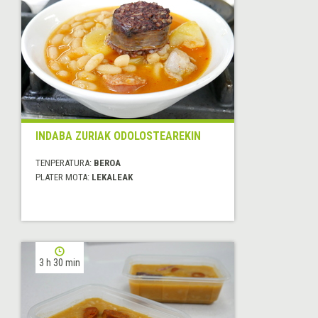
INDABA ZURIAK ODOLOSTEAREKIN
TENPERATURA:
BEROA
PLATER MOTA:
LEKALEAK
3 h 30 min