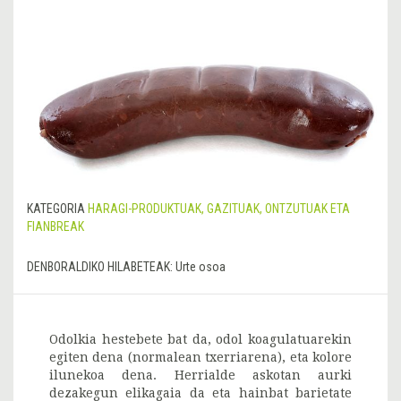
KATEGORIA
HARAGI-PRODUKTUAK, GAZITUAK, ONTZUTUAK ETA
FIANBREAK
DENBORALDIKO HILABETEAK:
Urte osoa
Odolkia hestebete bat da, odol koagulatuarekin
egiten dena (normalean txerriarena), eta kolore
ilunekoa dena. Herrialde askotan aurki
dezakegun elikagaia da eta hainbat barietate