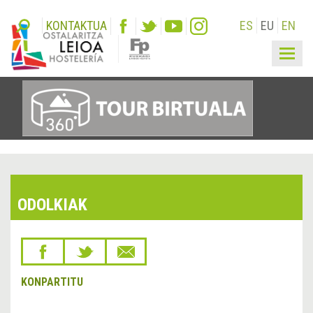
KONTAKTUA
ES
EU
EN
Togg
navig
ODOLKIAK
KONPARTITU