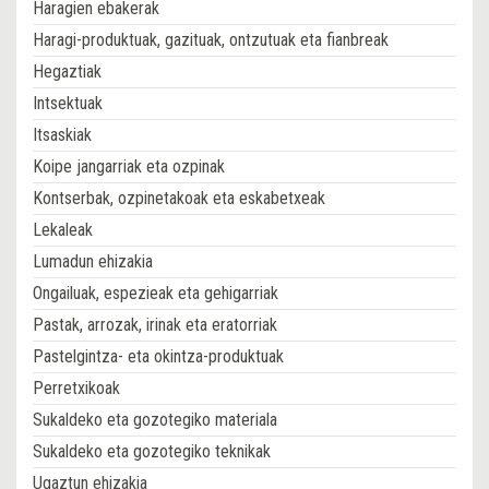
Haragien ebakerak
Haragi-produktuak, gazituak, ontzutuak eta fianbreak
Hegaztiak
Intsektuak
Itsaskiak
Koipe jangarriak eta ozpinak
Kontserbak, ozpinetakoak eta eskabetxeak
Lekaleak
Lumadun ehizakia
Ongailuak, espezieak eta gehigarriak
Pastak, arrozak, irinak eta eratorriak
Pastelgintza- eta okintza-produktuak
Perretxikoak
Sukaldeko eta gozotegiko materiala
Sukaldeko eta gozotegiko teknikak
Ugaztun ehizakia