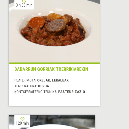
3 h 30 min
BABARRUN GORRIAK TXERRIKIAREKIN
PLATER MOTA:
OKELAK, LEKALEAK
TENPERATURA:
BEROA
KONTSERBATZEKO TEKNIKA:
PASTEURIZAZIO
120 min