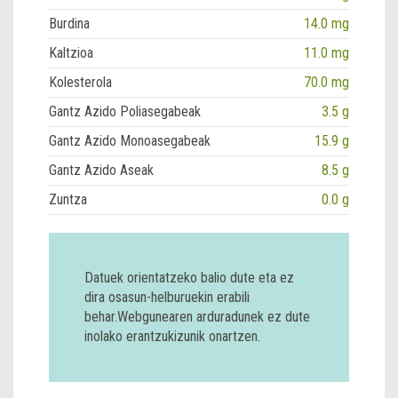
Burdina
14.0 mg
Kaltzioa
11.0 mg
Kolesterola
70.0 mg
Gantz Azido Poliasegabeak
3.5 g
Gantz Azido Monoasegabeak
15.9 g
Gantz Azido Aseak
8.5 g
Zuntza
0.0 g
Datuek orientatzeko balio dute eta ez
dira osasun-helburuekin erabili
behar.Webgunearen arduradunek ez dute
inolako erantzukizunik onartzen.