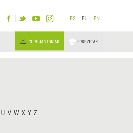
ES
EU
EN
GURE JANTOKIAK
ERREZETAK
U
V
W
X
Y
Z