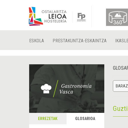
ESKOLA
PRESTAKUNTZA-ESKAINTZA
IKASL
GLOSA
BARAZ
Guzt
ERREZETAK
GLOSARIOA