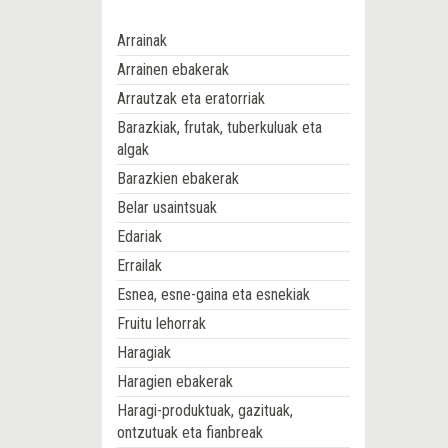
Arrainak
Arrainen ebakerak
Arrautzak eta eratorriak
Barazkiak, frutak, tuberkuluak eta
algak
Barazkien ebakerak
Belar usaintsuak
Edariak
Errailak
Esnea, esne-gaina eta esnekiak
Fruitu lehorrak
Haragiak
Haragien ebakerak
Haragi-produktuak, gazituak,
ontzutuak eta fianbreak