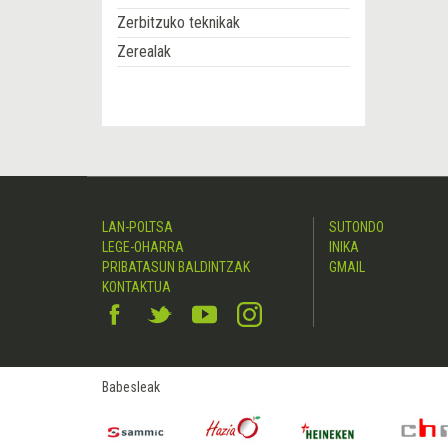
Zerbitzuko teknikak
Zerealak
LAN-POLTSA
SUTONDO
LEGE-OHARRA
INIKA
PRIBATASUN BALDINTZAK
GMAIL
KONTAKTUA
Babesleak