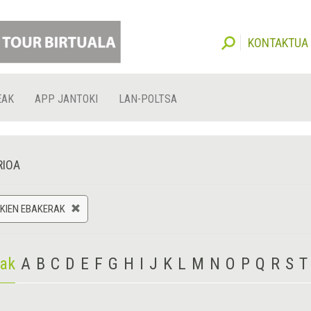
KONTAKTUA
EAK
APP JANTOKI
LAN-POLTSA
RIOA
KIEN EBAKERAK
iak
A
B
C
D
E
F
G
H
I
J
K
L
M
N
O
P
Q
R
S
T