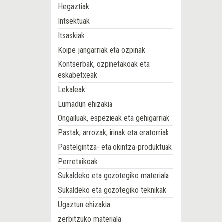
Hegaztiak
Intsektuak
Itsaskiak
Koipe jangarriak eta ozpinak
Kontserbak, ozpinetakoak eta
eskabetxeak
Lekaleak
Lumadun ehizakia
Ongailuak, espezieak eta gehigarriak
Pastak, arrozak, irinak eta eratorriak
Pastelgintza- eta okintza-produktuak
Perretxikoak
Sukaldeko eta gozotegiko materiala
Sukaldeko eta gozotegiko teknikak
Ugaztun ehizakia
zerbitzuko materiala