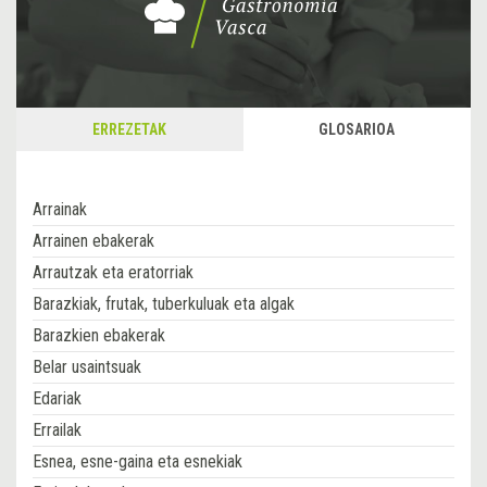
ERREZETAK
GLOSARIOA
Arrainak
Arrainen ebakerak
Arrautzak eta eratorriak
Barazkiak, frutak, tuberkuluak eta algak
Barazkien ebakerak
Belar usaintsuak
Edariak
Errailak
Esnea, esne-gaina eta esnekiak