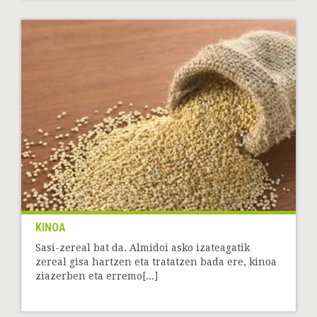
KINOA
Sasi-zereal bat da. Almidoi asko izateagatik
zereal gisa hartzen eta tratatzen bada ere, kinoa
ziazerben eta erremo[...]