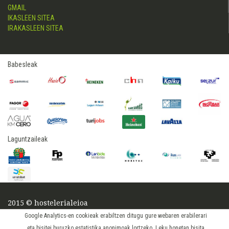
GMAIL
IKASLEEN SITEA
IRAKASLEEN SITEA
Babesleak
Laguntzaileak
2015 © hostelerialeioa
Log in
Google Analytics-en cookieak erabiltzen ditugu gure webaren erabilerari
eta bisitei buruzko estatistika anonimoak lortzeko. Leku honetan bisita