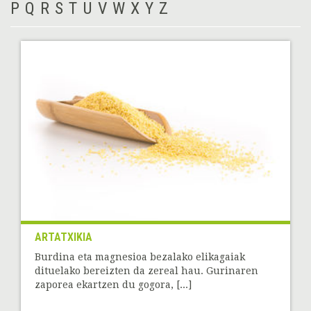
P
Q
R
S
T
U
V
W
X
Y
Z
ARTATXIKIA
Burdina eta magnesioa bezalako elikagaiak
dituelako bereizten da zereal hau. Gurinaren
zaporea ekartzen du gogora, [...]