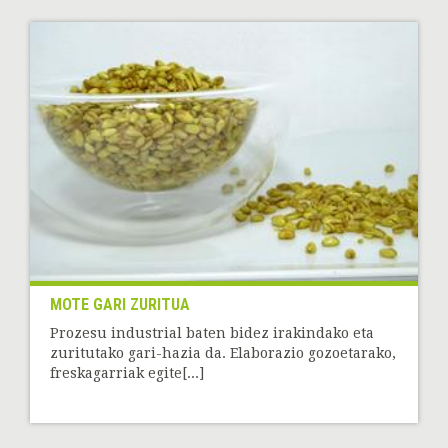
MOTE GARI ZURITUA
Prozesu industrial baten bidez irakindako eta
zuritutako gari-hazia da. Elaborazio gozoetarako,
freskagarriak egite[...]