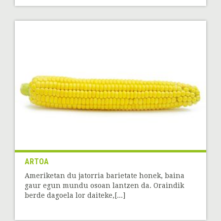
ARTOA
Ameriketan du jatorria barietate honek, baina
gaur egun mundu osoan lantzen da. Oraindik
berde dagoela lor daiteke,[...]