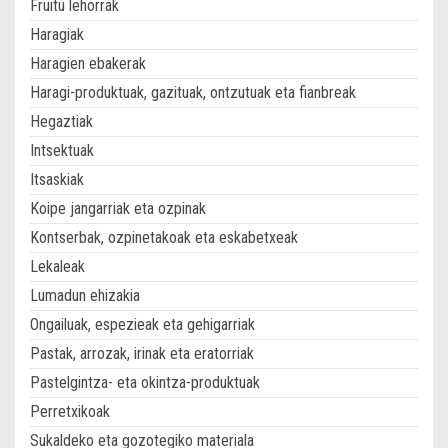
Fruitu lehorrak
Haragiak
Haragien ebakerak
Haragi-produktuak, gazituak, ontzutuak eta fianbreak
Hegaztiak
Intsektuak
Itsaskiak
Koipe jangarriak eta ozpinak
Kontserbak, ozpinetakoak eta eskabetxeak
Lekaleak
Lumadun ehizakia
Ongailuak, espezieak eta gehigarriak
Pastak, arrozak, irinak eta eratorriak
Pastelgintza- eta okintza-produktuak
Perretxikoak
Sukaldeko eta gozotegiko materiala