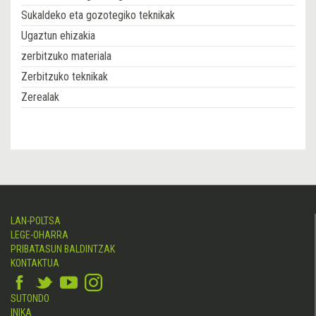
Sukaldeko eta gozotegiko teknikak
Ugaztun ehizakia
zerbitzuko materiala
Zerbitzuko teknikak
Zerealak
LAN-POLTSA
LEGE-OHARRA
PRIBATASUN BALDINTZAK
KONTAKTUA
SUTONDO
INIKA