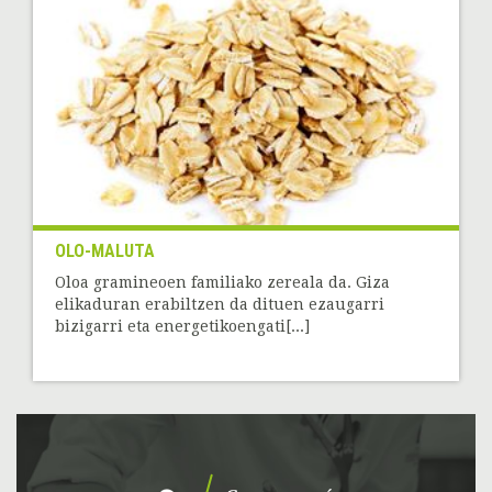
OLO-MALUTA
Oloa gramineoen familiako zereala da. Giza
elikaduran erabiltzen da dituen ezaugarri
bizigarri eta energetikoengati[...]