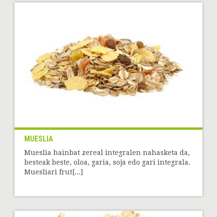
MUESLIA
Mueslia hainbat zereal integralen nahasketa da,
besteak beste, oloa, garia, soja edo gari integrala.
Muesliari frut[...]