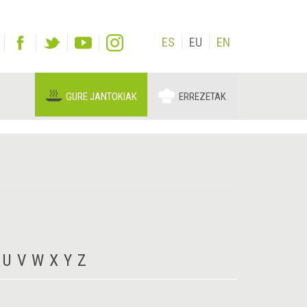
ES
EU
EN
GURE JANTOKIAK
ERREZETAK
U
V
W
X
Y
Z