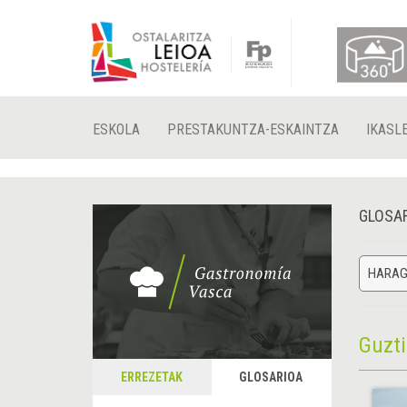
ESKOLA
PRESTAKUNTZA-ESKAINTZA
IKASL
GLOSA
HARAG
Guzt
ERREZETAK
GLOSARIOA