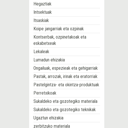
Hegaztiak
Intsektuak
Itsaskiak
Koipe jangarriak eta ozpinak
Kontserbak, ozpinetakoak eta
eskabetxeak
Lekaleak
Lumadun ehizakia
Ongailuak, espezieak eta gehigarriak
Pastak, arrozak, irinak eta eratorriak
Pastelgintza- eta okintza-produktuak
Perretxikoak
Sukaldeko eta gozotegiko materiala
Sukaldeko eta gozotegiko teknikak
Ugaztun ehizakia
zerbitzuko materiala