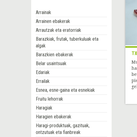
Arrainak
Arrainen ebakerak
Arrautzak eta eratorriak
Barazkiak, frutak, tuberkuluak eta
algak
TX
Barazkien ebakerak
Mu
Belar usaintsuak
ha
Edariak
be
pi
Errailak
ge
Esnea, esne-gaina eta esnekiak
Fruitu lehorrak
Haragiak
Haragien ebakerak
Haragi-produktuak, gazituak,
ontzutuak eta fianbreak