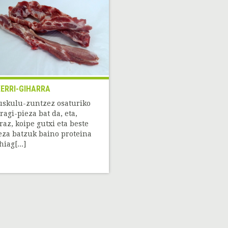
ERRI-GIHARRA
skulu-zuntzez osaturiko
ragi-pieza bat da, eta,
raz, koipe gutxi eta beste
eza batzuk baino proteina
hiag[...]