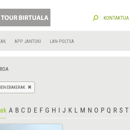
KONTAKTUA
EAK
APP JANTOKI
LAN-POLTSA
RIOA
IEN EBAKERAK
iak
A
B
C
D
E
F
G
H
I
J
K
L
M
N
O
P
Q
R
S
T