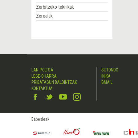
Zerbitzuko teknikak
Zerealak
LAN-POLTSA
SUTONDO
LEGE-OHARRA
INIKA
PRIBATASUN BALDINTZAK
GMAIL
KONTAKTUA
Babesleak