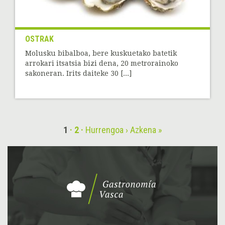
OSTRAK
Molusku bibalboa, bere kuskuetako batetik
arrokari itsatsia bizi dena, 20 metrorainoko
sakoneran. Irits daiteke 30 [...]
1
2
Hurrengoa ›
Azkena »