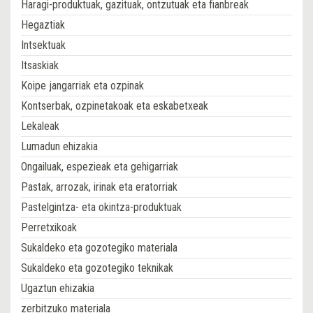
Haragi-produktuak, gazituak, ontzutuak eta fianbreak
Hegaztiak
Intsektuak
Itsaskiak
Koipe jangarriak eta ozpinak
Kontserbak, ozpinetakoak eta eskabetxeak
Lekaleak
Lumadun ehizakia
Ongailuak, espezieak eta gehigarriak
Pastak, arrozak, irinak eta eratorriak
Pastelgintza- eta okintza-produktuak
Perretxikoak
Sukaldeko eta gozotegiko materiala
Sukaldeko eta gozotegiko teknikak
Ugaztun ehizakia
zerbitzuko materiala