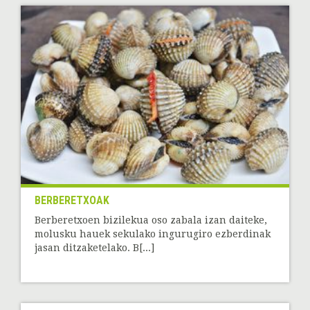
BERBERETXOAK
Berberetxoen bizilekua oso zabala izan daiteke,
molusku hauek sekulako ingurugiro ezberdinak
jasan ditzaketelako. B[...]