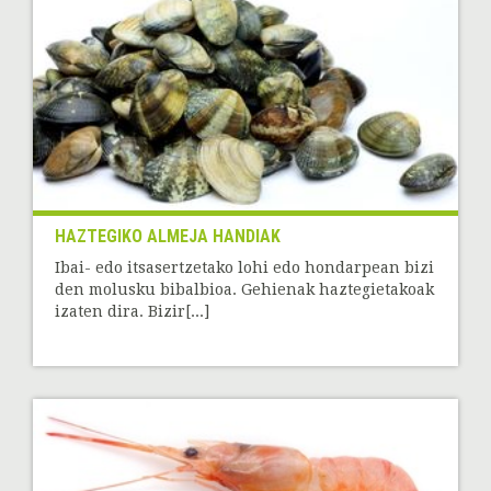
HAZTEGIKO ALMEJA HANDIAK
Ibai- edo itsasertzetako lohi edo hondarpean bizi
den molusku bibalbioa. Gehienak haztegietakoak
izaten dira. Bizir[...]