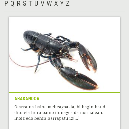
P
Q
R
S
T
U
V
W
X
Y
Z
ABAKANDOA
Otarraina baino meheagoa da, bi hagin handi
ditu eta hura baino ilunagoa da normalean.
Inoiz edo behin harrapatu iz[...]