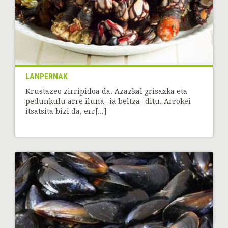
LANPERNAK
Krustazeo zirripidoa da. Azazkal grisaxka eta
pedunkulu arre iluna -ia beltza- ditu. Arrokei
itsatsita bizi da, err[...]