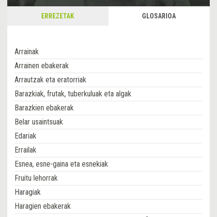
ERREZETAK
GLOSARIOA
Arrainak
Arrainen ebakerak
Arrautzak eta eratorriak
Barazkiak, frutak, tuberkuluak eta algak
Barazkien ebakerak
Belar usaintsuak
Edariak
Errailak
Esnea, esne-gaina eta esnekiak
Fruitu lehorrak
Haragiak
Haragien ebakerak