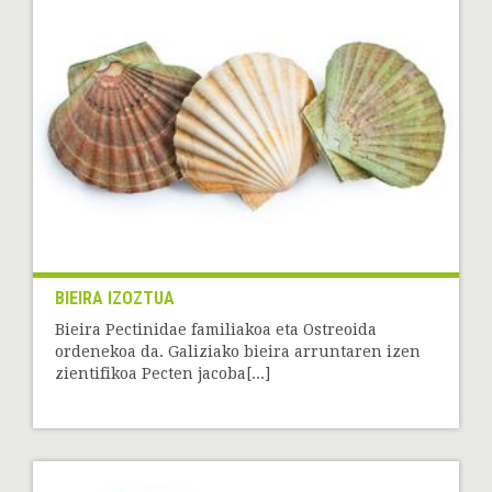
BIEIRA IZOZTUA
Bieira Pectinidae familiakoa eta Ostreoida
ordenekoa da. Galiziako bieira arruntaren izen
zientifikoa Pecten jacoba[...]