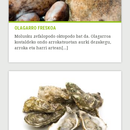
OLAGARRO FRESKOA
Molusku zefalopodo oktopodo bat da. Olagarroa
kostaldeko ondo arrokatsuetan aurki dezakegu,
arroka eta harri artean[...]