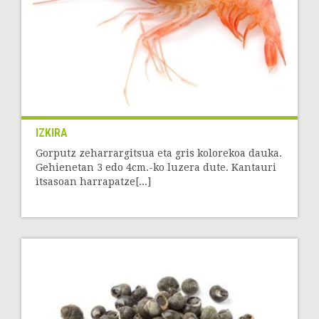
IZKIRA
Gorputz zeharrargitsua eta gris kolorekoa dauka.
Gehienetan 3 edo 4cm.-ko luzera dute. Kantauri
itsasoan harrapatze[...]