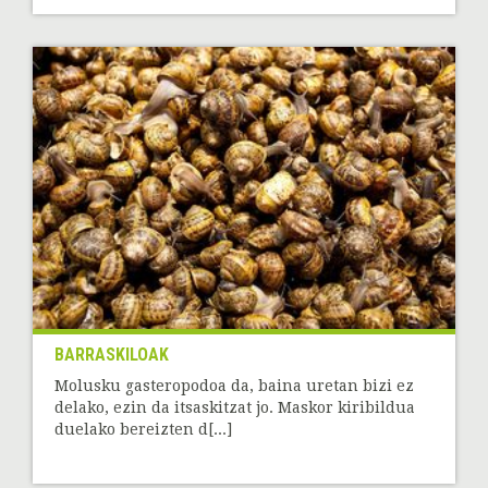
BARRASKILOAK
Molusku gasteropodoa da, baina uretan bizi ez
delako, ezin da itsaskitzat jo. Maskor kiribildua
duelako bereizten d[...]