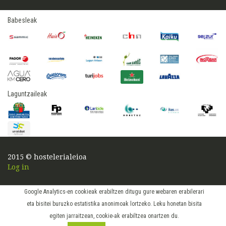
Babesleak
Laguntzaileak
2015 © hostelerialeioa
Log in
Google Analytics-en cookieak erabiltzen ditugu gure webaren erabilerari
eta bisitei buruzko estatistika anonimoak lortzeko. Leku honetan bisita
egiten jarraitzean, cookie-ak erabiltzea onartzen du.