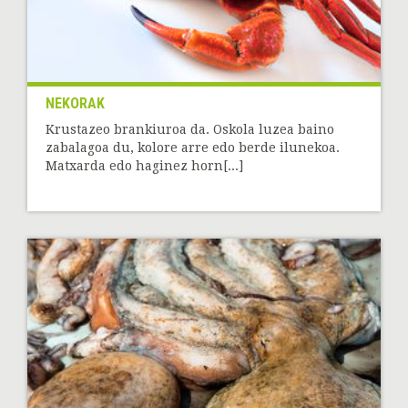
NEKORAK
Krustazeo brankiuroa da. Oskola luzea baino
zabalagoa du, kolore arre edo berde ilunekoa.
Matxarda edo haginez horn[...]