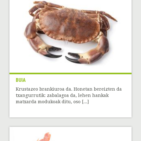
BUIA
Krustazeo brankiuroa da. Honetan bereizten da
txangurrutik: zabalagoa da, lehen hankak
matxarda modukoak ditu, oso [...]