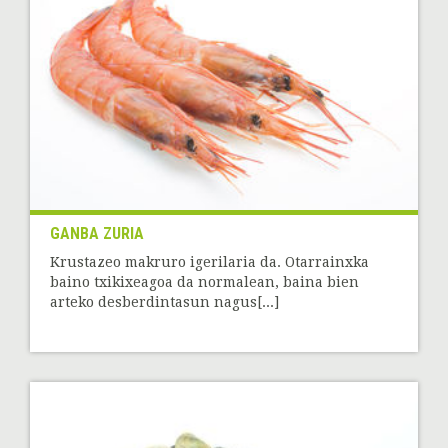
GANBA ZURIA
Krustazeo makruro igerilaria da. Otarrainxka
baino txikixeagoa da normalean, baina bien
arteko desberdintasun nagus[...]