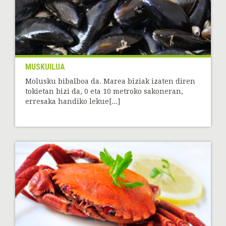
MUSKUILUA
Molusku bibalboa da. Marea biziak izaten diren
tokietan bizi da, 0 eta 10 metroko sakoneran,
erresaka handiko lekue[...]