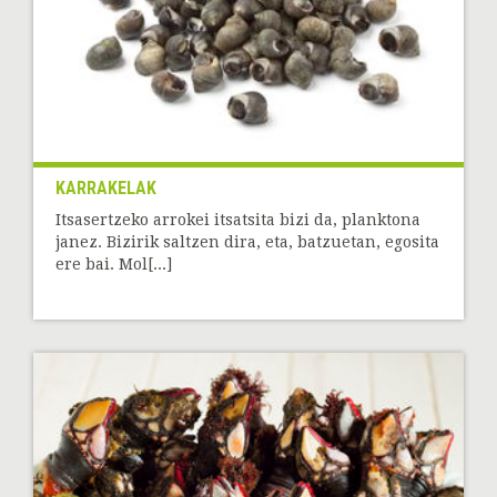
KARRAKELAK
Itsasertzeko arrokei itsatsita bizi da, planktona
janez. Bizirik saltzen dira, eta, batzuetan, egosita
ere bai. Mol[...]