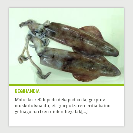
BEGIHANDIA
Molusku zefalopodo dekapodoa da; gorputz
muskulutsua du, eta gorputzaren erdia baino
gehiago hartzen dioten hegalak[...]