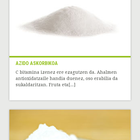
AZIDO ASKORBIKOA
C bitamina izenez ere ezagutzen da. Ahalmen
antioxidatzaile handia duenez, oso erabilia da
sukaldaritzan. Fruta eta[...]