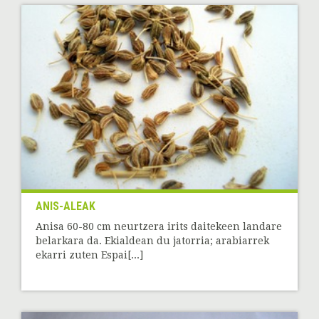
ANIS-ALEAK
Anisa 60-80 cm neurtzera irits daitekeen landare
belarkara da. Ekialdean du jatorria; arabiarrek
ekarri zuten Espai[...]