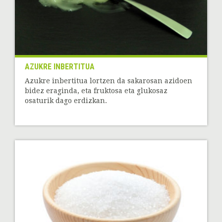
AZUKRE INBERTITUA
Azukre inbertitua lortzen da sakarosan azidoen
bidez eraginda, eta fruktosa eta glukosaz
osaturik dago erdizkan.