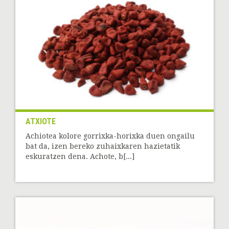
ATXIOTE
Achiotea kolore gorrixka-horixka duen ongailu
bat da, izen bereko zuhaixkaren hazietatik
eskuratzen dena. Achote, b[...]