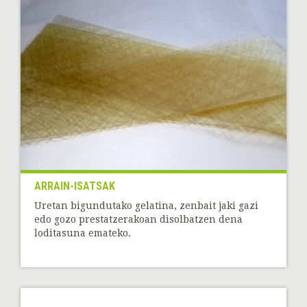
ARRAIN-ISATSAK
Uretan bigundutako gelatina, zenbait jaki gazi
edo gozo prestatzerakoan disolbatzen dena
loditasuna emateko.