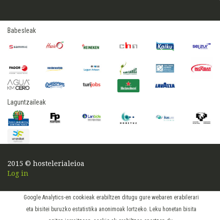
Babesleak
Laguntzaileak
2015 © hostelerialeioa
Log in
Google Analytics-en cookieak erabiltzen ditugu gure webaren erabilerari
eta bisitei buruzko estatistika anonimoak lortzeko. Leku honetan bisita