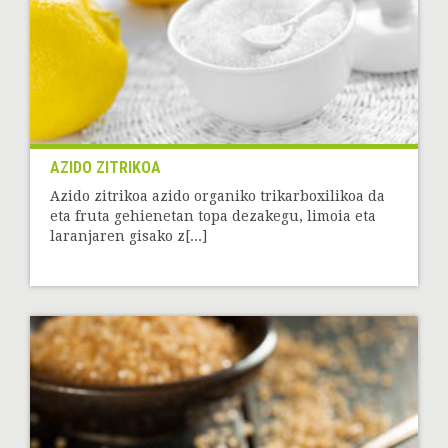
AZIDO ZITRIKOA
Azido zitrikoa azido organiko trikarboxilikoa da
eta fruta gehienetan topa dezakegu, limoia eta
laranjaren gisako z[...]