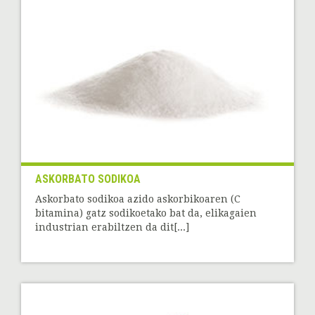
ASKORBATO SODIKOA
Askorbato sodikoa azido askorbikoaren (C
bitamina) gatz sodikoetako bat da, elikagaien
industrian erabiltzen da dit[...]