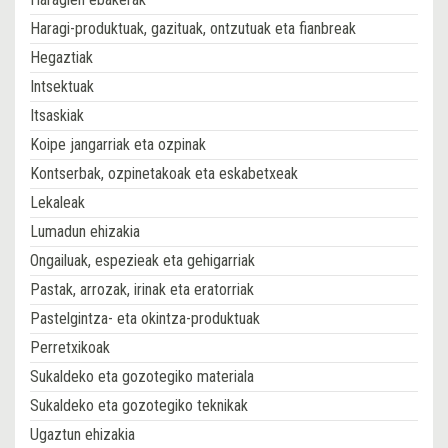
Haragi-produktuak, gazituak, ontzutuak eta fianbreak
Hegaztiak
Intsektuak
Itsaskiak
Koipe jangarriak eta ozpinak
Kontserbak, ozpinetakoak eta eskabetxeak
Lekaleak
Lumadun ehizakia
Ongailuak, espezieak eta gehigarriak
Pastak, arrozak, irinak eta eratorriak
Pastelgintza- eta okintza-produktuak
Perretxikoak
Sukaldeko eta gozotegiko materiala
Sukaldeko eta gozotegiko teknikak
Ugaztun ehizakia