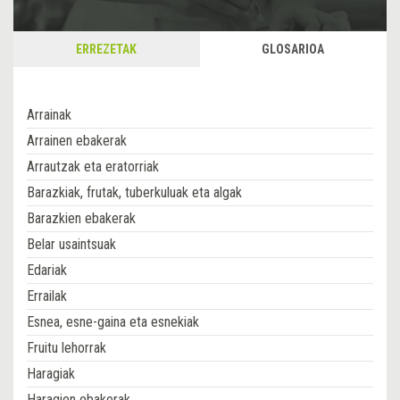
ERREZETAK
GLOSARIOA
Arrainak
Arrainen ebakerak
Arrautzak eta eratorriak
Barazkiak, frutak, tuberkuluak eta algak
Barazkien ebakerak
Belar usaintsuak
Edariak
Errailak
Esnea, esne-gaina eta esnekiak
Fruitu lehorrak
Haragiak
Haragien ebakerak