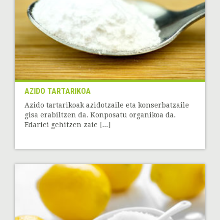
AZIDO TARTARIKOA
Azido tartarikoak azidotzaile eta konserbatzaile
gisa erabiltzen da. Konposatu organikoa da.
Edariei gehitzen zaie [...]