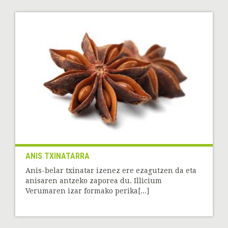
ANIS TXINATARRA
Anis-belar txinatar izenez ere ezagutzen da eta
anisaren antzeko zaporea du. Illicium
Verumaren izar formako perika[...]