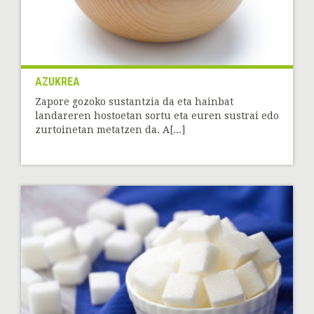
AZUKREA
Zapore gozoko sustantzia da eta hainbat
landareren hostoetan sortu eta euren sustrai edo
zurtoinetan metatzen da. A[...]