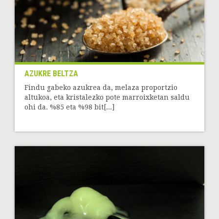
AZUKRE BELTZA
Findu gabeko azukrea da, melaza proportzio
altukoa, eta kristalezko pote marroixketan saldu
ohi da. %85 eta %98 bit[...]