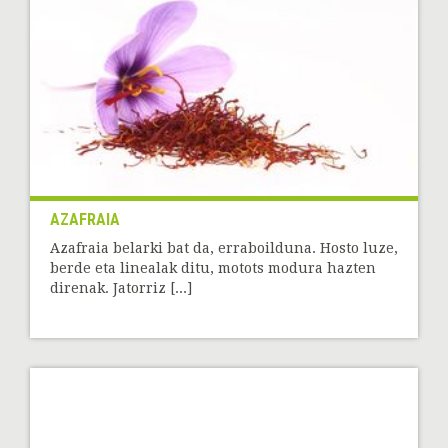
AZAFRAIA
Azafraia belarki bat da, erraboilduna. Hosto luze,
berde eta linealak ditu, motots modura hazten
direnak. Jatorriz [...]