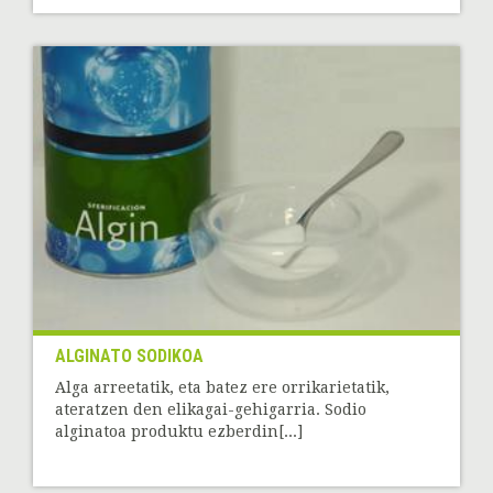
ALGINATO SODIKOA
Alga arreetatik, eta batez ere orrikarietatik,
ateratzen den elikagai-gehigarria. Sodio
alginatoa produktu ezberdin[...]