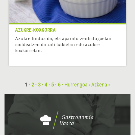
AZUKRE-KOXKORRA
Azukre findua da, eta aparatu zentrifugoetan
moldeatzen da zati txikietan edo azukre-
koxkorretan.
1
2
3
4
5
6
Hurrengoa ›
Azkena »