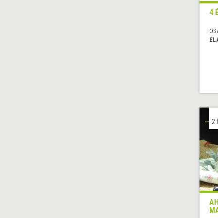
4 
OS
EL
2 
AH
M