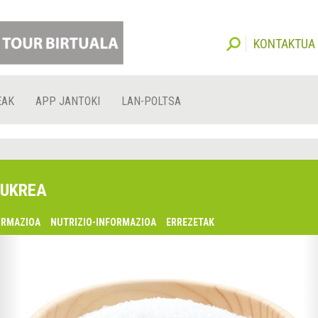
KONTAKTUA
EAK
APP JANTOKI
LAN-POLTSA
UKREA
ORMAZIOA
NUTRIZIO-INFORMAZIOA
ERREZETAK
lsaquo;
urrekoa