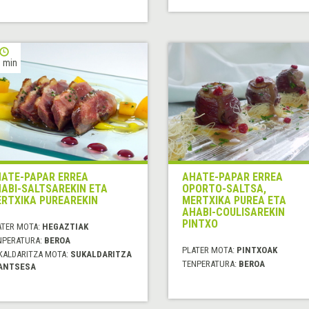
 min
ATE-PAPAR ERREA
AHATE-PAPAR ERREA
ABI-SALTSAREKIN ETA
OPORTO-SALTSA,
RTXIKA PUREAREKIN
MERTXIKA PUREA ETA
AHABI-COULISAREKIN
PINTXO
ATER MOTA:
HEGAZTIAK
NPERATURA:
BEROA
PLATER MOTA:
PINTXOAK
KALDARITZA MOTA:
SUKALDARITZA
TENPERATURA:
BEROA
ANTSESA