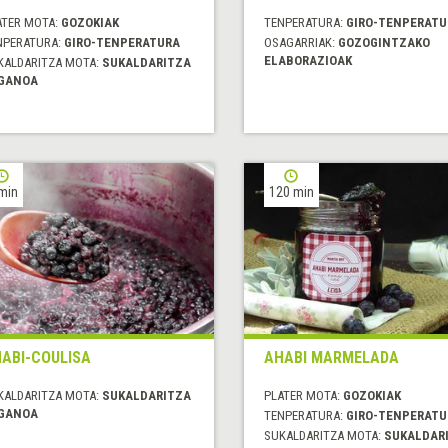
ATER MOTA:
GOZOKIAK
TENPERATURA:
GIRO-TENPERATU
NPERATURA:
GIRO-TENPERATURA
OSAGARRIAK:
GOZOGINTZAKO
ELABORAZIOAK
KALDARITZA MOTA:
SUKALDARITZA
GANOA
min
120 min
ABI-COULISA
AHABI MARMELADA
KALDARITZA MOTA:
SUKALDARITZA
PLATER MOTA:
GOZOKIAK
GANOA
TENPERATURA:
GIRO-TENPERATU
SUKALDARITZA MOTA:
SUKALDAR