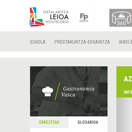
ESKOLA
PRESTAKUNTZA-ESKAINTZA
IKASL
AZ
INF
&
A
ERREZETAK
GLOSARIOA