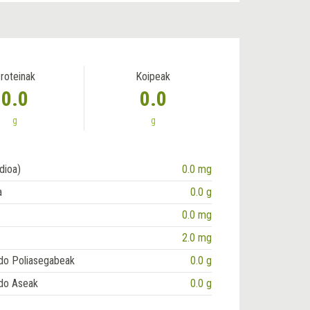
roteinak
Koipeak
0.0
0.0
g
g
dioa)
0.0 mg
a
0.0 g
0.0 mg
2.0 mg
do Poliasegabeak
0.0 g
do Aseak
0.0 g