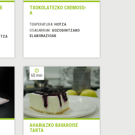
E
TXOKOLATEZKO CREMOSO-
A
TENPERATURA:
HOTZA
OSAGARRIAK:
GOZOGINTZAKO
ELABORAZIOAK
ITZA
60 min
AHABIAZKO BAVAROISE
TARTA