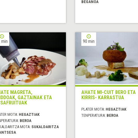
BEGANOA
 min
90 min
ATE MAGRETA,
AHATE MI-CUIT BERO ETA
DDOAK, GAZTAINAK ETA
KIRRIS- KARRASTUA
SAFRUITUAK
PLATER MOTA:
HEGAZTIAK
ATER MOTA:
HEGAZTIAK
TENPERATURA:
BEROA
NPERATURA:
BEROA
KALDARITZA MOTA:
SUKALDARITZA
ANTSESA