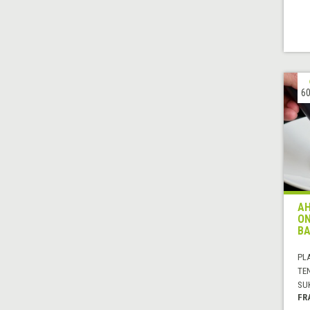
60
AH
ON
BA
PL
TE
SU
FR