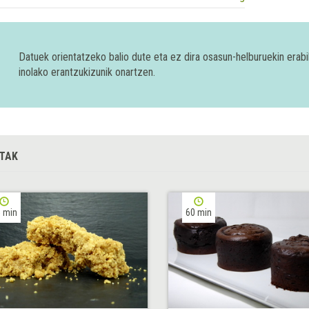
Datuek orientatzeko balio dute eta ez dira osasun-helburuekin era
inolako erantzukizunik onartzen.
TAK
 min
60 min