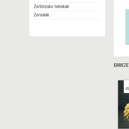
Zerbitzuko teknikak
Zerealak
ERREZE
45