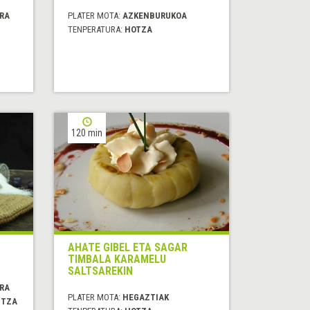
RA
PLATER MOTA:
AZKENBURUKOA
TENPERATURA:
HOTZA
120 min
AHATE GIBEL ETA SAGAR
TIMBALA KARAMELU
SALTSAREKIN
RA
PLATER MOTA:
HEGAZTIAK
ITZA