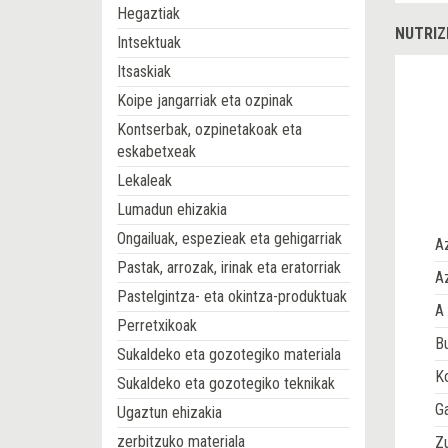
Hegaztiak
NUTRIZ
Intsektuak
Itsaskiak
Koipe jangarriak eta ozpinak
Kontserbak, ozpinetakoak eta
eskabetxeak
Lekaleak
Lumadun ehizakia
Ongailuak, espezieak eta gehigarriak
A
Pastak, arrozak, irinak eta eratorriak
Az
Pastelgintza- eta okintza-produktuak
A 
Perretxikoak
Bu
Sukaldeko eta gozotegiko materiala
Ko
Sukaldeko eta gozotegiko teknikak
G
Ugaztun ehizakia
zerbitzuko materiala
Z