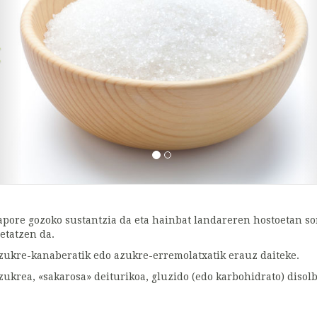
apore gozoko sustantzia da eta hainbat landareren hostoetan so
etatzen da.
zukre-kanaberatik edo azukre-erremolatxatik erauz daiteke.
zukrea, «sakarosa» deiturikoa, gluzido (edo karbohidrato) disol