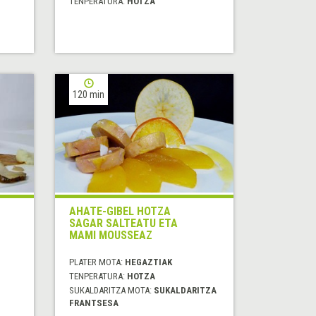
TENPERATURA:
HOTZA
120 min
AHATE-GIBEL HOTZA
SAGAR SALTEATU ETA
MAMI MOUSSEAZ
PLATER MOTA:
HEGAZTIAK
TENPERATURA:
HOTZA
SUKALDARITZA MOTA:
SUKALDARITZA
FRANTSESA