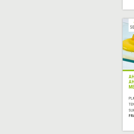
50
AH
AH
ME
PL
TE
SU
FR