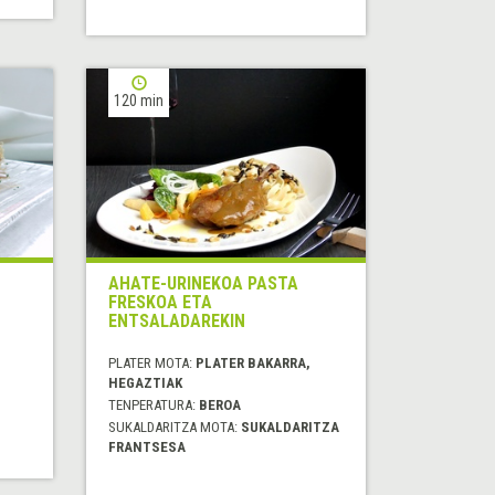
120 min
AHATE-URINEKOA PASTA
FRESKOA ETA
ENTSALADAREKIN
PLATER MOTA:
PLATER BAKARRA,
HEGAZTIAK
TENPERATURA:
BEROA
SUKALDARITZA MOTA:
SUKALDARITZA
FRANTSESA