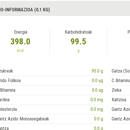
IO-INFORMAZIOA (0.1 KG)
Energia
Karbohidratoak
P
398.0
99.5
kcal
g
zukreak
95.0 g
Gatza (So
ido Folikoa
0.0 ug
C Bitamin
Bitamina
0.0 ug
Zinka
rdina
0.0 mg
Kaltzioa
lesterola
0.0 mg
Gantz Azi
antz Azido Monoasegabeak
0.0 g
Gantz Azi
untza
0.0 g