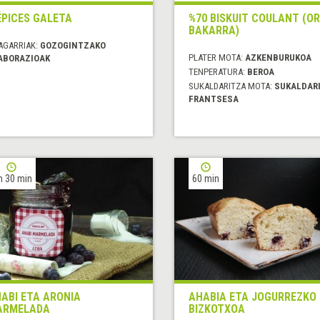
ÉPICES GALETA
%70 BISKUIT COULANT (OR
BAKARRA)
AGARRIAK:
GOZOGINTZAKO
PLATER MOTA:
AZKENBURUKOA
ABORAZIOAK
TENPERATURA:
BEROA
SUKALDARITZA MOTA:
SUKALDAR
FRANTSESA
h 30 min
60 min
ABI ETA ARONIA
AHABIA ETA JOGURREZKO
ARMELADA
BIZKOTXOA