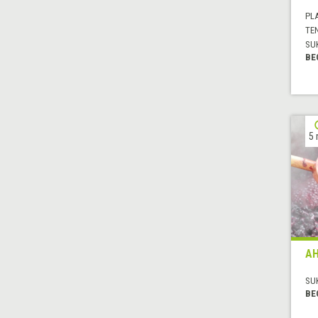
PL
TE
SU
BE
5 
AH
SU
BE