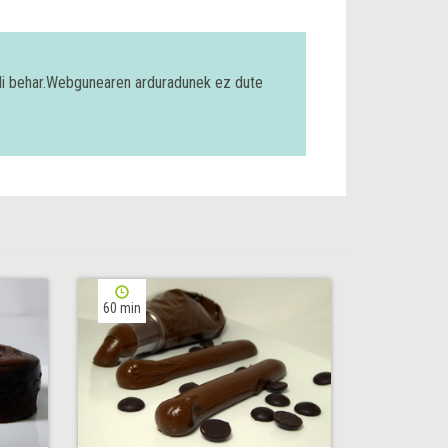
bili behar.Webgunearen arduradunek ez dute
60 min