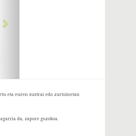
rtu eta euren sustrai edo zurtoinetan
bagarria da, zapore gozokoa.