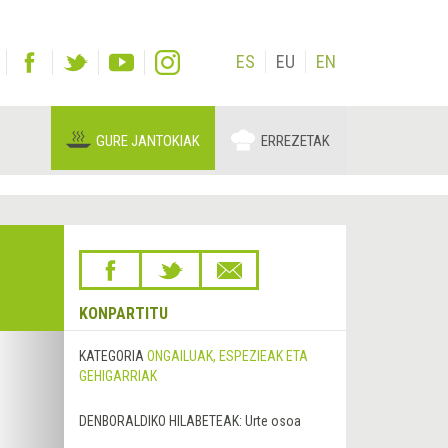
ES
EU
EN
GURE JANTOKIAK
ERREZETAK
KONPARTITU
Hurrengoa
KATEGORIA
ONGAILUAK, ESPEZIEAK ETA
&rsaquo;
GEHIGARRIAK
DENBORALDIKO HILABETEAK:
Urte osoa