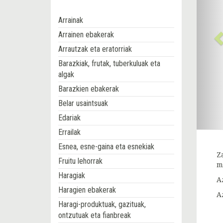
Arrainak
Arrainen ebakerak
Arrautzak eta eratorriak
Barazkiak, frutak, tuberkuluak eta
algak
Barazkien ebakerak
Belar usaintsuak
Edariak
Errailak
Esnea, esne-gaina eta esnekiak
Z
Fruitu lehorrak
m
Haragiak
A
Haragien ebakerak
A
Haragi-produktuak, gazituak,
ontzutuak eta fianbreak