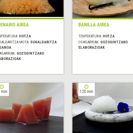
ENARIO AIREA
BANILLA AIREA
NPERATURA:
HOTZA
TENPERATURA:
HOTZA
KALDARITZA MOTA:
SUKALDARITZA
OSAGARRIAK:
GOZOGINTZAKO
GANOA
ELABORAZIOAK
AGARRIAK:
GOZOGINTZAKO
ABORAZIOAK
 min
120 min