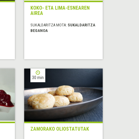
KOKO- ETA LIMA-ESNEAREN
AIREA
SUKALDARITZA MOTA:
SUKALDARITZA
BEGANOA
30 min
ZAMORAKO OLIOSTATUTAK