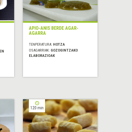
APIO-ANIS BERDE AGAR-
AGARRA
TENPERATURA:
HOTZA
OSAGARRIAK:
GOZOGINTZAKO
EN
ELABORAZIOAK
120 min