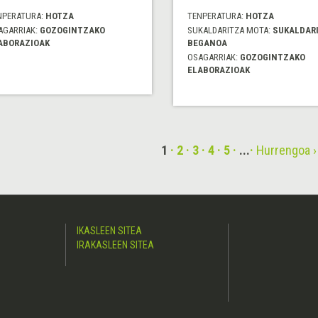
NPERATURA:
HOTZA
TENPERATURA:
HOTZA
AGARRIAK:
GOZOGINTZAKO
SUKALDARITZA MOTA:
SUKALDAR
ABORAZIOAK
BEGANOA
OSAGARRIAK:
GOZOGINTZAKO
ELABORAZIOAK
1
2
3
4
5
...
Hurrengoa ›
IKASLEEN SITEA
IRAKASLEEN SITEA