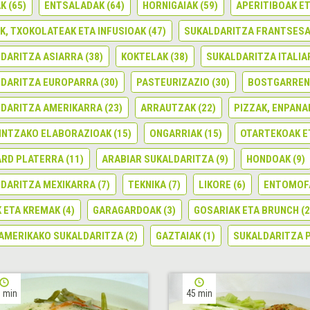
AK
(65)
ENTSALADAK
(64)
HORNIGAIAK
(59)
APERITIBOAK E
K, TXOKOLATEAK ETA INFUSIOAK
(47)
SUKALDARITZA FRANTSES
DARITZA ASIARRA
(38)
KOKTELAK
(38)
SUKALDARITZA ITALIA
DARITZA EUROPARRA
(30)
PASTEURIZAZIO
(30)
BOSTGARREN
DARITZA AMERIKARRA
(23)
ARRAUTZAK
(22)
PIZZAK, ENPANA
INTZAKO ELABORAZIOAK
(15)
ONGARRIAK
(15)
OTARTEKOAK E
RD PLATERRA
(11)
ARABIAR SUKALDARITZA
(9)
HONDOAK
(9)
DARITZA MEXIKARRA
(7)
TEKNIKA
(7)
LIKORE
(6)
ENTOMOFA
 ETA KREMAK
(4)
GARAGARDOAK
(3)
GOSARIAK ETA BRUNCH
(2
AMERIKAKO SUKALDARITZA
(2)
GAZTAIAK
(1)
SUKALDARITZA 
 min
45 min