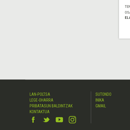
TE
OS
EL
LAN-POLTSA
SUTONDO
LEGE-OHARRA
INIKA
PRIBATASUN BALDINTZAK
GMAIL
KONTAKTUA