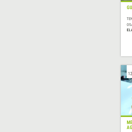
GU
TE
OS
EL
12
ME
AG