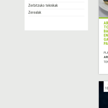
Zerbitzuko teknikak
Zerealak
AB
TO
BA
EN
GA
PA
PL
AR
TE
10