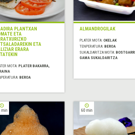
ADIRA PLANTXAN
ALMANDROGILAK
MATE ETA
RATXURIZKO
PLATER MOTA:
OKELAK
TSALADAREKIN ETA
TENPERATURA:
BEROA
LIZIAR ERARA
SUKALDARITZA MOTA:
BOSTGARR
TATEKIN
GAMA SUKALDARITZA
ATER MOTA:
PLATER BAKARRA,
RAINA
NPERATURA:
BEROA
 min
60 min