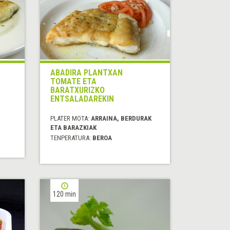
ABADIRA PLANTXAN
TOMATE ETA
BARATXURIZKO
ENTSALADAREKIN
PLATER MOTA:
ARRAINA, BERDURAK
ETA BARAZKIAK
TENPERATURA:
BEROA
120 min