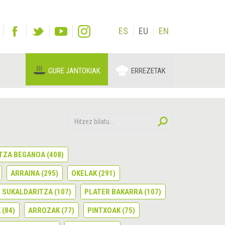
ES
EU
EN
GURE JANTOKIAK
ERREZETAK
TZA BEGANOA
(408)
ARRAINA
(295)
OKELAK
(291)
 SUKALDARITZA
(107)
PLATER BAKARRA
(107)
K
(84)
ARROZAK
(77)
PINTXOAK
(75)