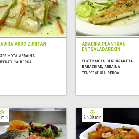
ADIRA ARDO ZURITAN
ABADIRA PLANTXAN
ENTSALADAREKIN
ATER MOTA:
ARRAINA
PLATER MOTA:
BERDURAK ETA
NPERATURA:
BEROA
BARAZKIAK, ARRAINA
TENPERATURA:
BEROA
 min
2 h 30 min