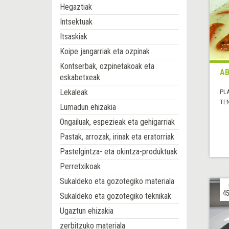
Hegaztiak
Intsektuak
Itsaskiak
Koipe jangarriak eta ozpinak
Kontserbak, ozpinetakoak eta
AB
eskabetxeak
Lekaleak
PL
TE
Lumadun ehizakia
Ongailuak, espezieak eta gehigarriak
Pastak, arrozak, irinak eta eratorriak
Pastelgintza- eta okintza-produktuak
Perretxikoak
Sukaldeko eta gozotegiko materiala
45
Sukaldeko eta gozotegiko teknikak
Ugaztun ehizakia
zerbitzuko materiala