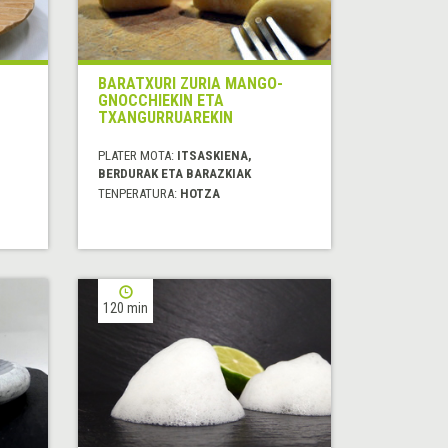
BARATXURI ZURIA MANGO-
GNOCCHIEKIN ETA
TXANGURRUAREKIN
PLATER MOTA:
ITSASKIENA,
BERDURAK ETA BARAZKIAK
TENPERATURA:
HOTZA
120 min