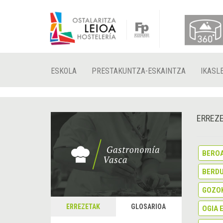
ESKOLA
PRESTAKUNTZA-ESKAINTZA
IKASL
ERREZE
BERO
BERDU
GOZOK
ERREZETAK
GLOSARIOA
OGIA 