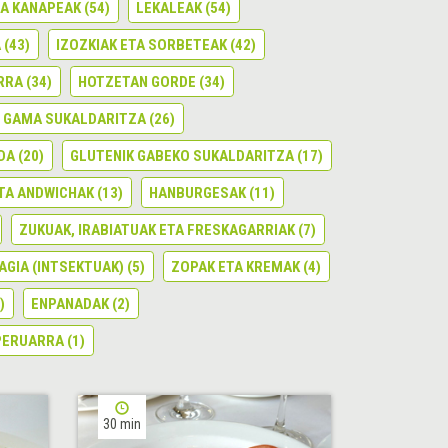
TA KANAPEAK
(54)
LEKALEAK
(54)
A
(43)
IZOZKIAK ETA SORBETEAK
(42)
RRA
(34)
HOTZETAN GORDE
(34)
 GAMA SUKALDARITZA
(26)
DA
(20)
GLUTENIK GABEKO SUKALDARITZA
(17)
TA ANDWICHAK
(13)
HANBURGESAK
(11)
ZUKUAK, IRABIATUAK ETA FRESKAGARRIAK
(7)
GIA (INTSEKTUAK)
(5)
ZOPAK ETA KREMAK
(4)
)
ENPANADAK
(2)
PERUARRA
(1)
30 min