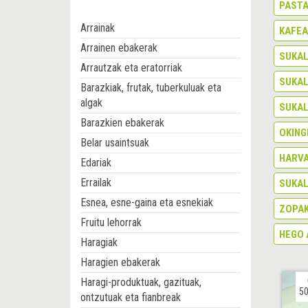
PAST
Arrainak
KAFEA
Arrainen ebakerak
SUKAL
Arrautzak eta eratorriak
SUKAL
Barazkiak, frutak, tuberkuluak eta
algak
SUKAL
Barazkien ebakerak
OKING
Belar usaintsuak
HARVA
Edariak
Errailak
SUKAL
Esnea, esne-gaina eta esnekiak
ZOPAK
Fruitu lehorrak
HEGO 
Haragiak
Haragien ebakerak
Haragi-produktuak, gazituak,
50
ontzutuak eta fianbreak