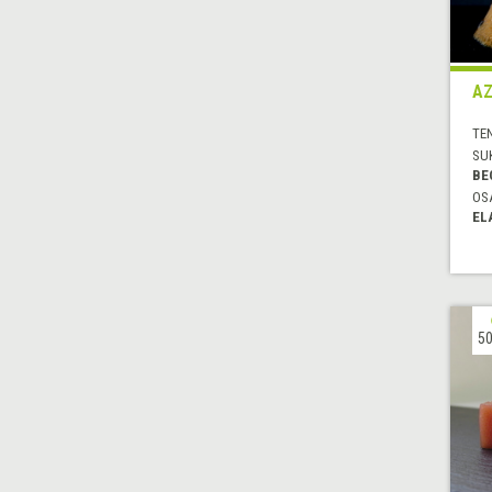
AZ
TE
SU
BE
OS
EL
50