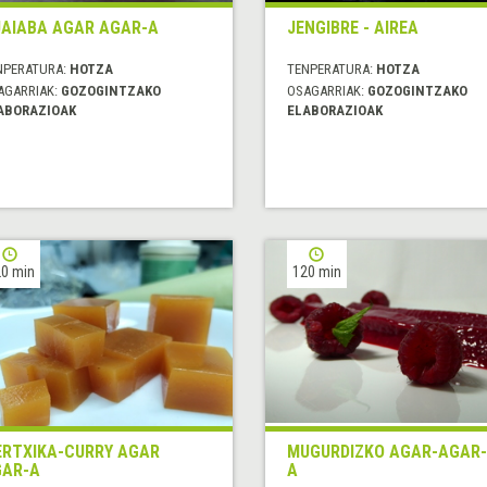
AIABA AGAR AGAR-A
JENGIBRE - AIREA
NPERATURA:
HOTZA
TENPERATURA:
HOTZA
AGARRIAK:
GOZOGINTZAKO
OSAGARRIAK:
GOZOGINTZAKO
ABORAZIOAK
ELABORAZIOAK
0 min
120 min
RTXIKA-CURRY AGAR
MUGURDIZKO AGAR-AGAR-
AR-A
A