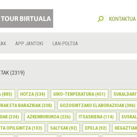
KONTAKTUA
EAK
APP JANTOKI
LAN-POLTSA
TAK (2319)
A
(885)
HOTZA
(534)
GIRO-TENPERATURA
(451)
SUKALDARI
RAK ETA BARAZKIAK
(338)
GOZOGINTZAKO ELABORAZIOAK
(306)
IAK
(234)
AZKENBURUKOA
(226)
ITSASKIENA
(114)
EUSKAL
ETA OPILGINTZA
(103)
SALTSAK
(92)
EPELA
(92)
HEGAZTIA