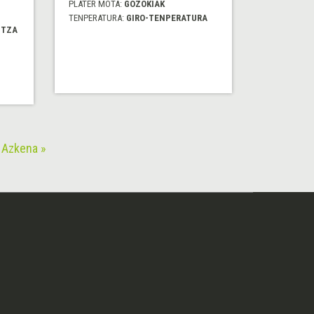
PLATER MOTA:
GOZOKIAK
TENPERATURA:
GIRO-TENPERATURA
ITZA
Azkena »