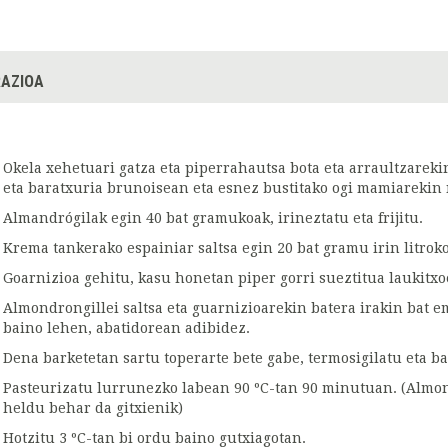
AZIOA
Okela xehetuari gatza eta piperrahautsa bota eta arraultzareki
eta baratxuria brunoisean eta esnez bustitako ogi mamiarekin
Almandrógilak egin 40 bat gramukoak, irineztatu eta frijitu.
Krema tankerako espainiar saltsa egin 20 bat gramu irin litroko
Goarnizioa gehitu, kasu honetan piper gorri sueztitua laukitxo
Almondrongillei saltsa eta guarnizioarekin batera irakin bat e
baino lehen, abatidorean adibidez.
Dena barketetan sartu toperarte bete gabe, termosigilatu eta bal
Pasteurizatu lurrunezko labean 90 ºC-tan 90 minutuan. (Almon
heldu behar da gitxienik)
Hotzitu 3 ºC-tan bi ordu baino gutxiagotan.