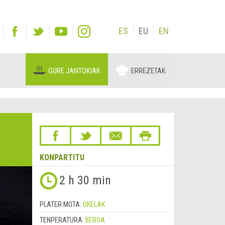
ES
EU
EN
GURE JANTOKIAK
ERREZETAK
KONPARTITU
Hurrengoa
2 h 30 min
&rsaquo;
PLATER MOTA:
OKELAK
TENPERATURA:
BEROA