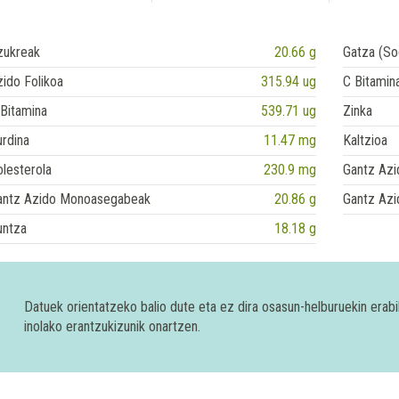
zukreak
20.66 g
Gatza (So
ido Folikoa
315.94 ug
C Bitamin
Bitamina
539.71 ug
Zinka
rdina
11.47 mg
Kaltzioa
lesterola
230.9 mg
Gantz Azi
antz Azido Monoasegabeak
20.86 g
Gantz Azi
untza
18.18 g
Datuek orientatzeko balio dute eta ez dira osasun-helburuekin era
inolako erantzukizunik onartzen.