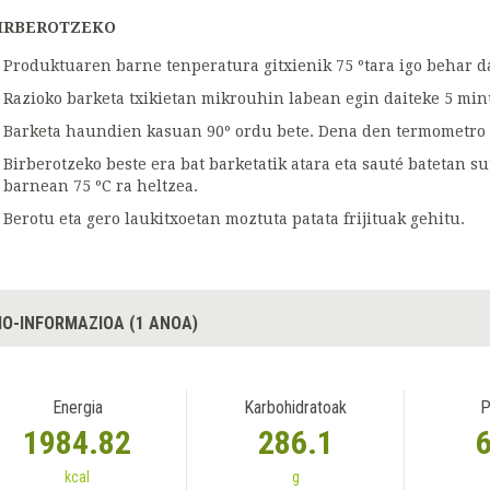
IRBEROTZEKO
Produktuaren barne tenperatura gitxienik 75 ºtara igo behar d
Razioko barketa txikietan mikrouhin labean egin daiteke 5 min
Barketa haundien kasuan 90º ordu bete. Dena den termometro 
Birberotzeko beste era bat barketatik atara eta sauté batetan s
barnean 75 ºC ra heltzea.
Berotu eta gero laukitxoetan moztuta patata frijituak gehitu.
IO-INFORMAZIOA (1 ANOA)
Energia
Karbohidratoak
P
1984.82
286.1
kcal
g