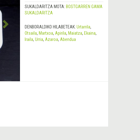
SUKALDARITZA MOTA:
BOSTGARREN GAMA
SUKALDARITZA
DENBORALDIKO HILABETEAK:
Urtarrila
,
Otsaila
,
Martxoa
,
Apirila
,
Maiatza
,
Ekaina
,
Iraila
,
Urria
,
Azaroa
,
Abendua