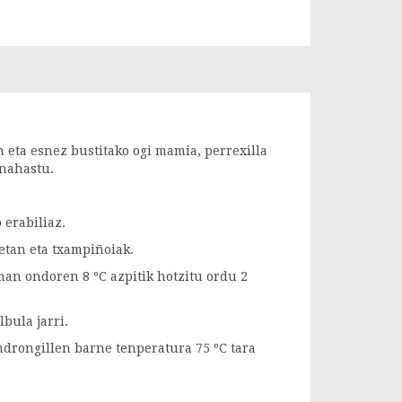
n eta esnez bustitako ogi mamia, perrexilla
 nahastu.
 erabiliaz.
etan eta txampiñoiak.
man ondoren 8 ºC azpitik hotzitu ordu 2
bula jarri.
drongillen barne tenperatura 75 ºC tara