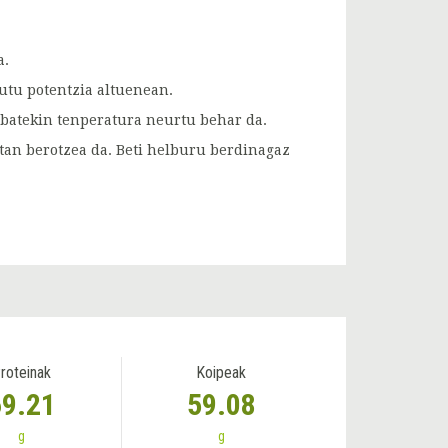
a.
utu potentzia altuenean.
batekin tenperatura neurtu behar da.
utan berotzea da. Beti helburu berdinagaz
roteinak
Koipeak
69.21
59.08
g
g