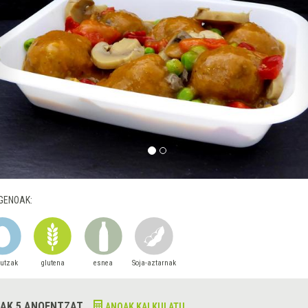
GENOAK:
autzak
glutena
esnea
Soja-aztarnak
AK 5 ANOENTZAT
ANOAK KALKULATU