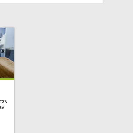
NTZA
RA