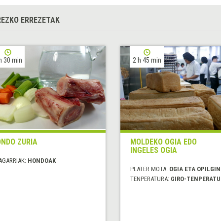
EZKO ERREZETAK
h 30 min
2 h 45 min
NDO ZURIA
MOLDEKO OGIA EDO
INGELES OGIA
AGARRIAK:
HONDOAK
PLATER MOTA:
OGIA ETA OPILGI
TENPERATURA:
GIRO-TENPERATU