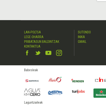
LAN-POLTSA
SUTONDO
LEGE-OHARRA
INIKA
PRIBATASUN BALDINTZAK
GMAIL
KONTAKTUA
Babesleak
Laguntzaileak