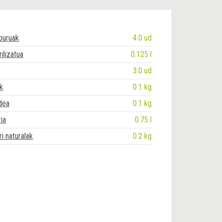
-buruak
4.0 ud
ilizatua
0.125 l
3.0 ud
k
0.1 kg
dea
0.1 kg
ia
0.75 l
i naturalak
0.2 kg