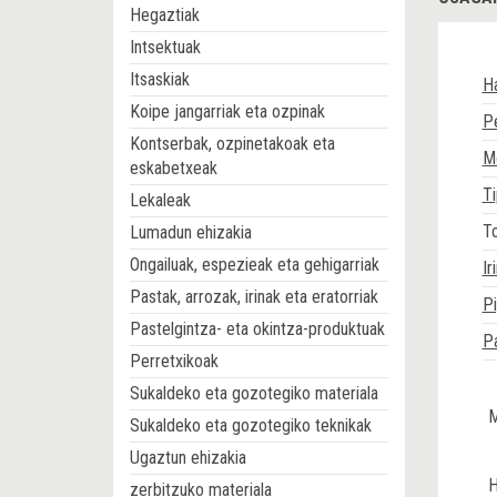
Hegaztiak
Intsektuak
Itsaskiak
Ha
Koipe jangarriak eta ozpinak
Pe
Kontserbak, ozpinetakoak eta
Mo
eskabetxeak
Ti
Lekaleak
T
Lumadun ehizakia
Ongailuak, espezieak eta gehigarriak
Ir
Pastak, arrozak, irinak eta eratorriak
P
Pastelgintza- eta okintza-produktuak
P
Perretxikoak
Sukaldeko eta gozotegiko materiala
M
Sukaldeko eta gozotegiko teknikak
Ugaztun ehizakia
H
zerbitzuko materiala