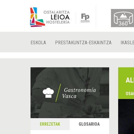
ESKOLA
PRESTAKUNTZA-ESKAINTZA
IKASL
AL
OSA
&
A
ERREZETAK
GLOSARIOA