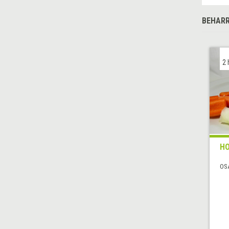
BEHARR
2 
HO
OS