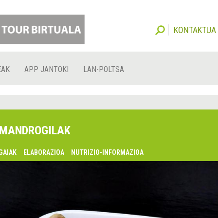
KONTAKTUA
EAK
APP JANTOKI
LAN-POLTSA
MANDROGILAK
GAIAK
ELABORAZIOA
NUTRIZIO-INFORMAZIOA
lsaquo;
urrekoa