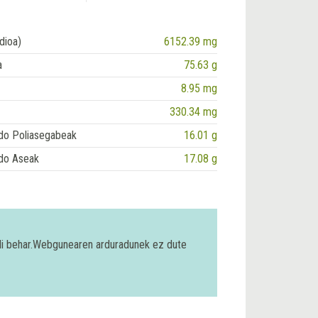
dioa)
6152.39 mg
a
75.63 g
8.95 mg
330.34 mg
do Poliasegabeak
16.01 g
do Aseak
17.08 g
bili behar.Webgunearen arduradunek ez dute