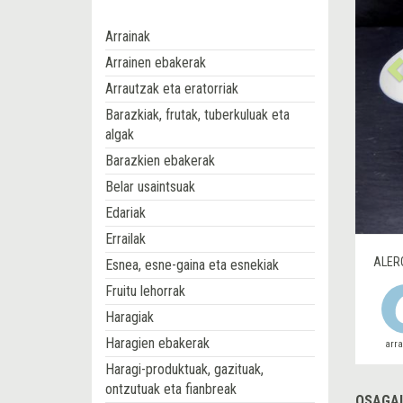
Arrainak
Arrainen ebakerak
Arrautzak eta eratorriak
Barazkiak, frutak, tuberkuluak eta
algak
Barazkien ebakerak
Belar usaintsuak
Edariak
Errailak
ALER
Esnea, esne-gaina eta esnekiak
Fruitu lehorrak
Haragiak
Haragien ebakerak
arr
Haragi-produktuak, gazituak,
ontzutuak eta fianbreak
OSAGAI