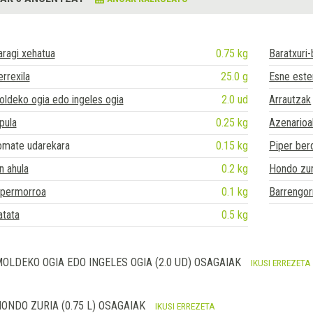
ragi xehatua
0.75 kg
Baratxuri
rrexila
25.0 g
Esne ester
ldeko ogia edo ingeles ogia
2.0 ud
Arrautzak
pula
0.25 kg
Azenarioa
omate udarekara
0.15 kg
Piper ber
in ahula
0.2 kg
Hondo zur
ipermorroa
0.1 kg
Barrengorr
atata
0.5 kg
OLDEKO OGIA EDO INGELES OGIA (2.0 UD) OSAGAIAK
IKUSI ERREZETA
ONDO ZURIA (0.75 L) OSAGAIAK
IKUSI ERREZETA