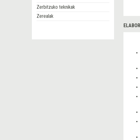
Zerbitzuko teknikak
Zerealak
ELABOR