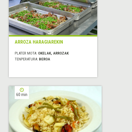
ARROZA HARAGIAREKIN
PLATER MOTA:
OKELAK, ARROZAK
TENPERATURA:
BEROA
60 min