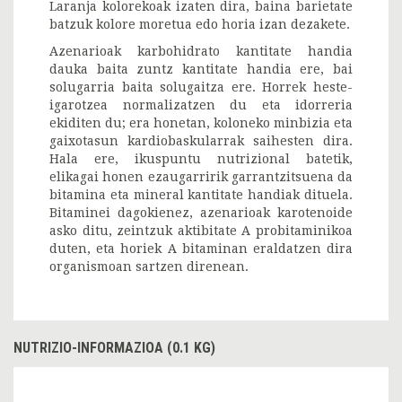
Laranja kolorekoak izaten dira, baina barietate
batzuk kolore moretua edo horia izan dezakete.
Azenarioak karbohidrato kantitate handia
dauka baita zuntz kantitate handia ere, bai
solugarria baita solugaitza ere. Horrek heste-
igarotzea normalizatzen du eta idorreria
ekiditen du; era honetan, koloneko minbizia eta
gaixotasun kardiobaskularrak saihesten dira.
Hala ere, ikuspuntu nutrizional batetik,
elikagai honen ezaugarririk garrantzitsuena da
bitamina eta mineral kantitate handiak dituela.
Bitaminei dagokienez, azenarioak karotenoide
asko ditu, zeintzuk aktibitate A probitaminikoa
duten, eta horiek A bitaminan eraldatzen dira
organismoan sartzen direnean.
NUTRIZIO-INFORMAZIOA (0.1 KG)