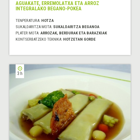
AGUAKATE, ERREMOLATXA ETA ARROZ
INTEGRALAKO BEGANO-POKEA
TENPERATURA:
HOTZA
SUKALDARITZA MOTA:
SUKALDARITZA BEGANOA
PLATER MOTA:
ARROZAK, BERDURAK ETA BARAZKIAK
KONTSERBATZEKO TEKNIKA:
HOTZETAN GORDE
3 h