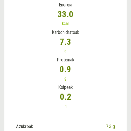
Energia
33.0
kcal
Karbohidratoak
7.3
g
Proteinak
0.9
g
Koipeak
0.2
g
Azukreak
7.3 g