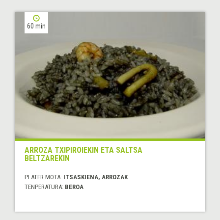
60 min
ARROZA TXIPIROIEKIN ETA SALTSA
BELTZAREKIN
PLATER MOTA:
ITSASKIENA, ARROZAK
TENPERATURA:
BEROA