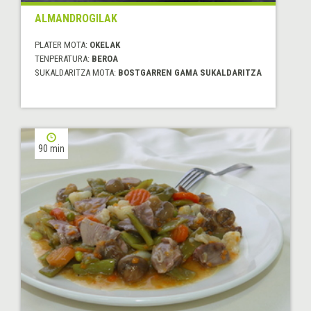
ALMANDROGILAK
PLATER MOTA:
OKELAK
TENPERATURA:
BEROA
SUKALDARITZA MOTA:
BOSTGARREN GAMA SUKALDARITZA
90 min