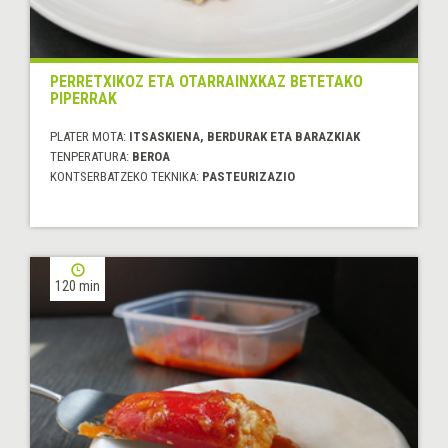
PERRETXIKOZ ETA OTARRAINXKAZ BETETAKO
PIPERRAK
PLATER MOTA:
ITSASKIENA, BERDURAK ETA BARAZKIAK
TENPERATURA:
BEROA
KONTSERBATZEKO TEKNIKA:
PASTEURIZAZIO
120 min