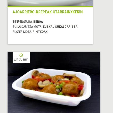
AJOARRIERO-KREPEAK OTARRAINXKEKIN
TENPERATURA:
BEROA
SUKALDARITZA MOTA:
EUSKAL SUKALDARITZA
PLATER MOTA:
PINTXOAK
2 h 30 min