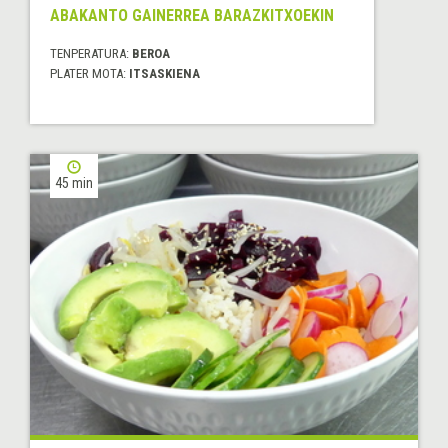
ABAKANTO GAINERREA BARAZKITXOEKIN
TENPERATURA:
BEROA
PLATER MOTA:
ITSASKIENA
45 min