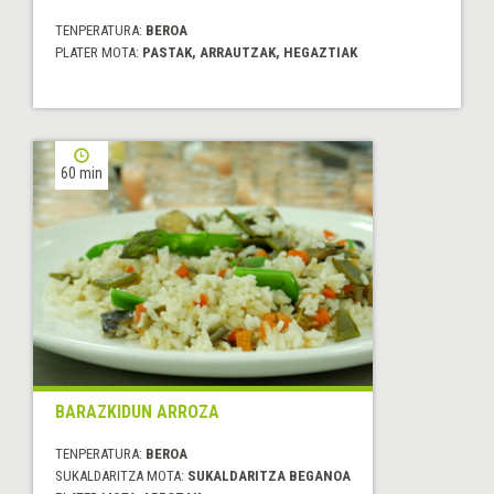
TENPERATURA:
BEROA
PLATER MOTA:
PASTAK, ARRAUTZAK, HEGAZTIAK
60 min
BARAZKIDUN ARROZA
TENPERATURA:
BEROA
SUKALDARITZA MOTA:
SUKALDARITZA BEGANOA