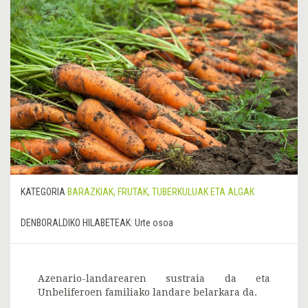
KATEGORIA
BARAZKIAK, FRUTAK, TUBERKULUAK ETA ALGAK
DENBORALDIKO HILABETEAK:
Urte osoa
Azenario-landarearen sustraia da eta
Unbeliferoen familiako landare belarkara da.