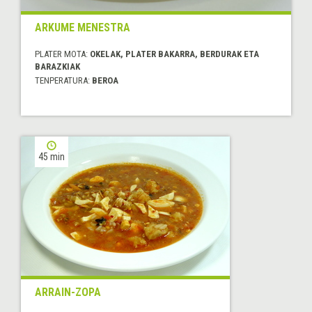
ARKUME MENESTRA
PLATER MOTA:
OKELAK, PLATER BAKARRA, BERDURAK ETA
BARAZKIAK
TENPERATURA:
BEROA
45 min
ARRAIN-ZOPA