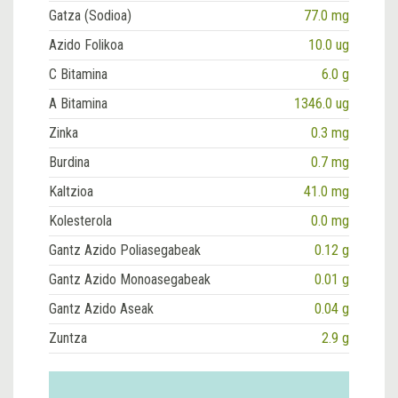
Gatza (Sodioa)
77.0 mg
Azido Folikoa
10.0 ug
C Bitamina
6.0 g
A Bitamina
1346.0 ug
Zinka
0.3 mg
Burdina
0.7 mg
Kaltzioa
41.0 mg
Kolesterola
0.0 mg
Gantz Azido Poliasegabeak
0.12 g
Gantz Azido Monoasegabeak
0.01 g
Gantz Azido Aseak
0.04 g
Zuntza
2.9 g