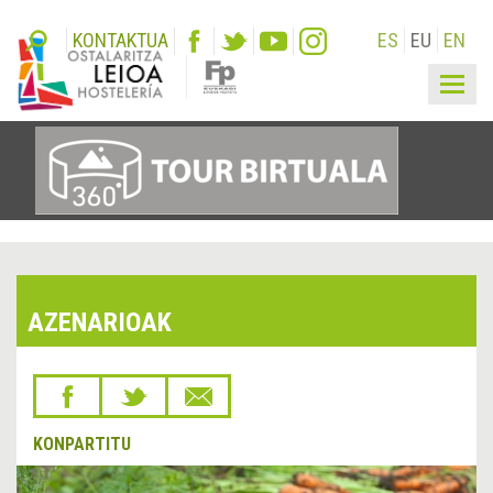
KONTAKTUA
ES
EU
EN
Togg
navig
AZENARIOAK
KONPARTITU