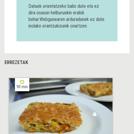
Datuek orientatzeko balio dute eta ez
dira osasun-helburuekin erabili
behar.Webgunearen arduradunek ez dute
inolako erantzukizunik onartzen.
ERREZETAK
90 min