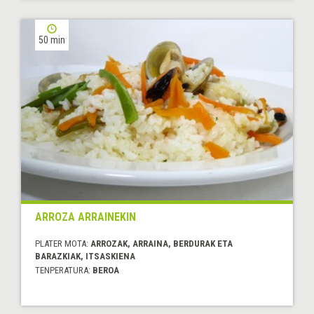
50 min
ARROZA ARRAINEKIN
PLATER MOTA:
ARROZAK, ARRAINA, BERDURAK ETA
BARAZKIAK, ITSASKIENA
TENPERATURA:
BEROA