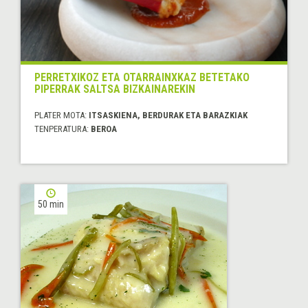
PERRETXIKOZ ETA OTARRAINXKAZ BETETAKO
PIPERRAK SALTSA BIZKAINAREKIN
PLATER MOTA:
ITSASKIENA, BERDURAK ETA BARAZKIAK
TENPERATURA:
BEROA
50 min