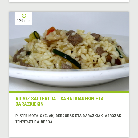
120 min
ARROZ SALTEATUA TXAHALKIAREKIN ETA
BARAZKIEKIN
PLATER MOTA:
OKELAK, BERDURAK ETA BARAZKIAK, ARROZAK
TENPERATURA:
BEROA