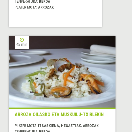
TENPERATURA:
BEROA
PLATER MOTA:
ARROZAK
45 min
ARROZA OILASKO ETA MUSKUILU-TXIRLEKIN
PLATER MOTA:
ITSASKIENA, HEGAZTIAK, ARROZAK
TENPERATURA:
BEROA