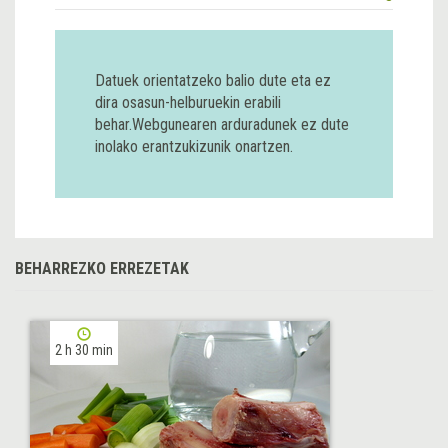
Datuek orientatzeko balio dute eta ez
dira osasun-helburuekin erabili
behar.Webgunearen arduradunek ez dute
inolako erantzukizunik onartzen.
BEHARREZKO ERREZETAK
2 h 30 min