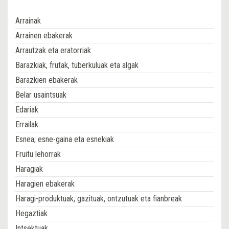
Arrainak
Arrainen ebakerak
Arrautzak eta eratorriak
Barazkiak, frutak, tuberkuluak eta algak
Barazkien ebakerak
Belar usaintsuak
Edariak
Errailak
Esnea, esne-gaina eta esnekiak
Fruitu lehorrak
Haragiak
Haragien ebakerak
Haragi-produktuak, gazituak, ontzutuak eta fianbreak
Hegaztiak
Intsektuak