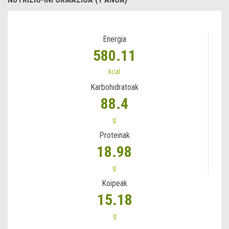
Energia
580.11
kcal
Karbohidratoak
88.4
g
Proteinak
18.98
g
Koipeak
15.18
g