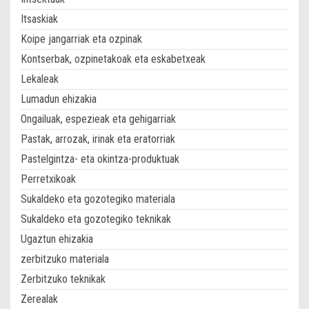
Itsaskiak
Koipe jangarriak eta ozpinak
Kontserbak, ozpinetakoak eta eskabetxeak
Lekaleak
Lumadun ehizakia
Ongailuak, espezieak eta gehigarriak
Pastak, arrozak, irinak eta eratorriak
Pastelgintza- eta okintza-produktuak
Perretxikoak
Sukaldeko eta gozotegiko materiala
Sukaldeko eta gozotegiko teknikak
Ugaztun ehizakia
zerbitzuko materiala
Zerbitzuko teknikak
Zerealak