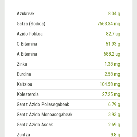
Azukreak
8.04 g
Gatza (Sodioa)
7563.34 mg
Azido Folikoa
82.7 ug
C Bitamina
51.93 g
A Bitamina
688.2 ug
Zinka
1.38 mg
Burdina
2.58 mg
Kaltzioa
104.58 mg
Kolesterola
27.25 mg
Gantz Azido Poliasegabeak
6.79 g
Gantz Azido Monoasegabeak
3.93 g
Gantz Azido Aseak
2.69 g
Zuntza
9.8 g