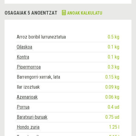
OSAGAIAK 5 ANOENTZAT
ANOAK KALKULATU
Arroz boribil lurruneztatua
0.5 kg
Oilaskoa
0.1 kg
Kontra
0.1 kg
Pipermorroa
0.3 kg
Barrengorri-xerrak, lata
0.15 kg
Ilar izoztuak
0.09 kg
Azenarioak
0.06 kg
Porrua
0.4 ud
Baratxuri-buruak
0.75 ud
Hondo zuria
1.25 l