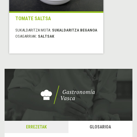
TOMATE SALTSA
SUKALDARITZA MOTA:
SUKALDARITZA BEGANOA
OSAGARRIAK:
SALTSAK
ERREZETAK
GLOSARIOA