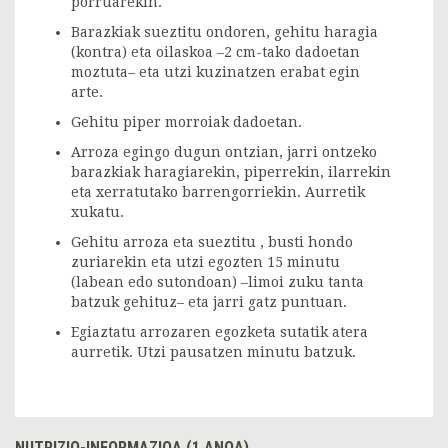
porruarekin.
Barazkiak sueztitu ondoren, gehitu haragia
(kontra) eta oilaskoa –2 cm-tako dadoetan
moztuta– eta utzi kuzinatzen erabat egin
arte.
Gehitu piper morroiak dadoetan.
Arroza egingo dugun ontzian, jarri ontzeko
barazkiak haragiarekin, piperrekin, ilarrekin
eta xerratutako barrengorriekin. Aurretik
xukatu.
Gehitu arroza eta sueztitu , busti hondo
zuriarekin eta utzi egozten 15 minutu
(labean edo sutondoan) –limoi zuku tanta
batzuk gehituz– eta jarri gatz puntuan.
Egiaztatu arrozaren egozketa sutatik atera
aurretik. Utzi pausatzen minutu batzuk.
NUTRIZIO-INFORMAZIOA (1 ANOA)