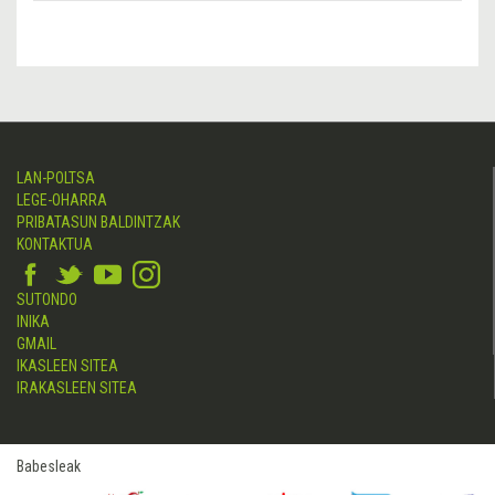
LAN-POLTSA
LEGE-OHARRA
PRIBATASUN BALDINTZAK
KONTAKTUA
SUTONDO
INIKA
GMAIL
IKASLEEN SITEA
IRAKASLEEN SITEA
Babesleak