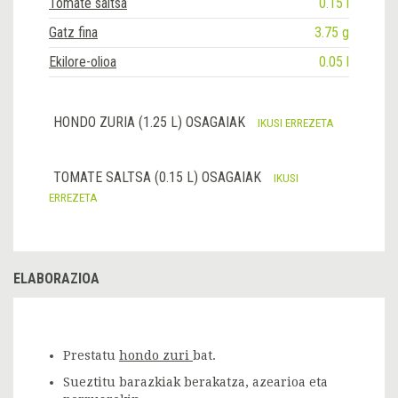
Tomate saltsa
0.15 l
Gatz fina
3.75 g
Ekilore-olioa
0.05 l
HONDO ZURIA (1.25 L) OSAGAIAK
IKUSI ERREZETA
TOMATE SALTSA (0.15 L) OSAGAIAK
IKUSI
ERREZETA
ELABORAZIOA
Prestatu
hondo zuri
bat.
Sueztitu barazkiak berakatza, azearioa eta