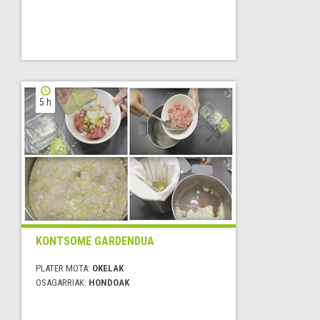
5 h
KONTSOME GARDENDUA
PLATER MOTA:
OKELAK
OSAGARRIAK:
HONDOAK