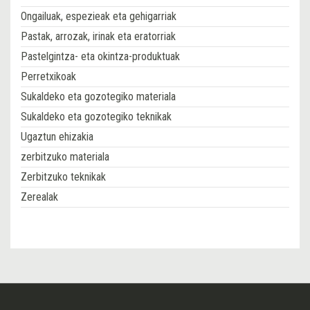
Ongailuak, espezieak eta gehigarriak
Pastak, arrozak, irinak eta eratorriak
Pastelgintza- eta okintza-produktuak
Perretxikoak
Sukaldeko eta gozotegiko materiala
Sukaldeko eta gozotegiko teknikak
Ugaztun ehizakia
zerbitzuko materiala
Zerbitzuko teknikak
Zerealak