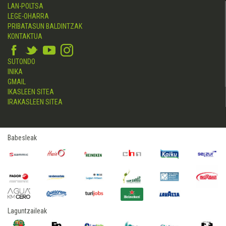
LAN-POLTSA
LEGE-OHARRA
PRIBATASUN BALDINTZAK
KONTAKTUA
SUTONDO
INIKA
GMAIL
IKASLEEN SITEA
IRAKASLEEN SITEA
Babesleak
Laguntzaileak