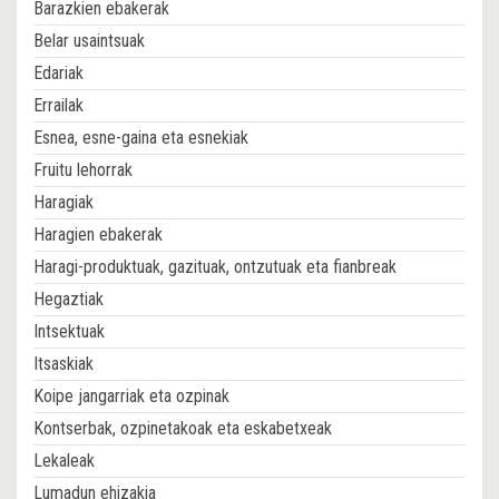
Barazkien ebakerak
Belar usaintsuak
Edariak
Errailak
Esnea, esne-gaina eta esnekiak
Fruitu lehorrak
Haragiak
Haragien ebakerak
Haragi-produktuak, gazituak, ontzutuak eta fianbreak
Hegaztiak
Intsektuak
Itsaskiak
Koipe jangarriak eta ozpinak
Kontserbak, ozpinetakoak eta eskabetxeak
Lekaleak
Lumadun ehizakia