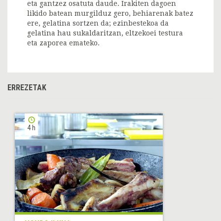
eta gantzez osatuta daude. Irakiten dagoen
likido batean murgilduz gero, behiarenak batez
ere, gelatina sortzen da; ezinbestekoa da
gelatina hau sukaldaritzan, eltzekoei testura
eta zaporea emateko.
ERREZETAK
4 h