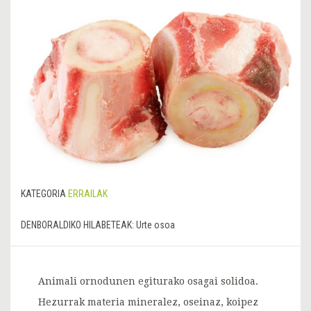
KATEGORIA
ERRAILAK
DENBORALDIKO HILABETEAK:
Urte osoa
Animali ornodunen egiturako osagai solidoa.
Hezurrak materia mineralez, oseinaz, koipez