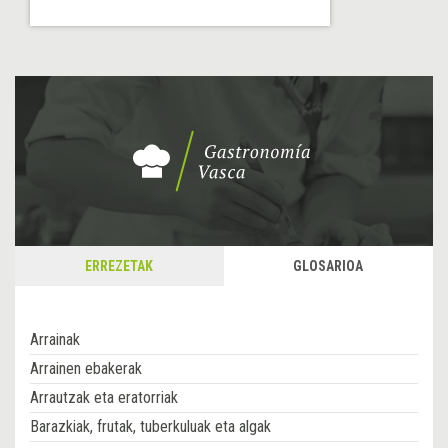
ERREZETAK
GLOSARIOA
Arrainak
Arrainen ebakerak
Arrautzak eta eratorriak
Barazkiak, frutak, tuberkuluak eta algak