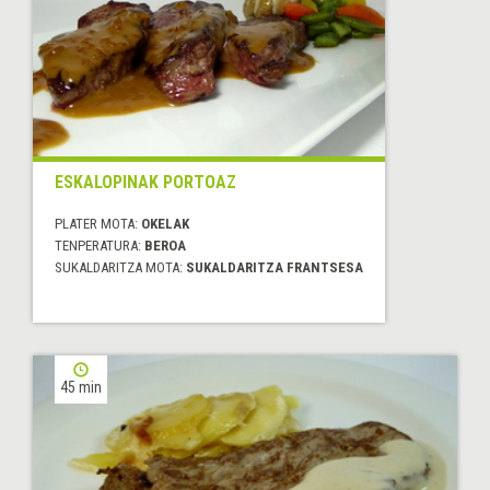
ESKALOPINAK PORTOAZ
PLATER MOTA:
OKELAK
TENPERATURA:
BEROA
SUKALDARITZA MOTA:
SUKALDARITZA FRANTSESA
45 min