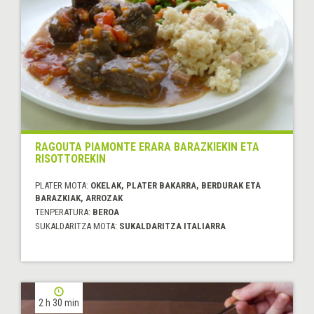
RAGOUTA PIAMONTE ERARA BARAZKIEKIN ETA
RISOTTOREKIN
PLATER MOTA:
OKELAK, PLATER BAKARRA, BERDURAK ETA
BARAZKIAK, ARROZAK
TENPERATURA:
BEROA
SUKALDARITZA MOTA:
SUKALDARITZA ITALIARRA
2 h 30 min