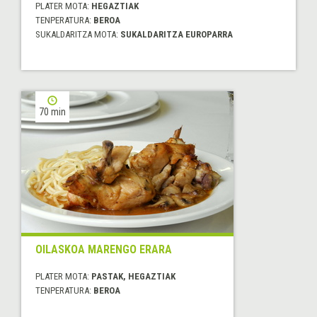
PLATER MOTA:
HEGAZTIAK
TENPERATURA:
BEROA
SUKALDARITZA MOTA:
SUKALDARITZA EUROPARRA
70 min
OILASKOA MARENGO ERARA
PLATER MOTA:
PASTAK, HEGAZTIAK
TENPERATURA:
BEROA