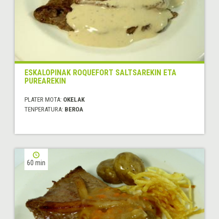
ESKALOPINAK ROQUEFORT SALTSAREKIN ETA
PUREAREKIN
PLATER MOTA:
OKELAK
TENPERATURA:
BEROA
60 min