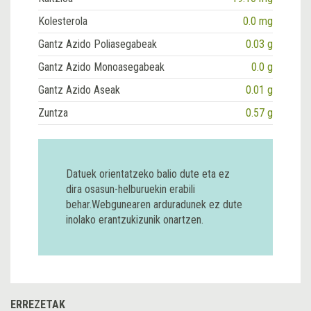
Kolesterola
0.0 mg
Gantz Azido Poliasegabeak
0.03 g
Gantz Azido Monoasegabeak
0.0 g
Gantz Azido Aseak
0.01 g
Zuntza
0.57 g
Datuek orientatzeko balio dute eta ez
dira osasun-helburuekin erabili
behar.Webgunearen arduradunek ez dute
inolako erantzukizunik onartzen.
ERREZETAK