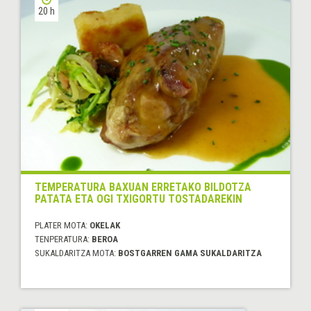
20 h
TEMPERATURA BAXUAN ERRETAKO BILDOTZA
PATATA ETA OGI TXIGORTU TOSTADAREKIN
PLATER MOTA:
OKELAK
TENPERATURA:
BEROA
SUKALDARITZA MOTA:
BOSTGARREN GAMA SUKALDARITZA