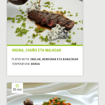
OREINA, CHUÑO ETA MALKOAK
PLATER MOTA:
OKELAK, BERDURAK ETA BARAZKIAK
TENPERATURA:
BEROA
90 min