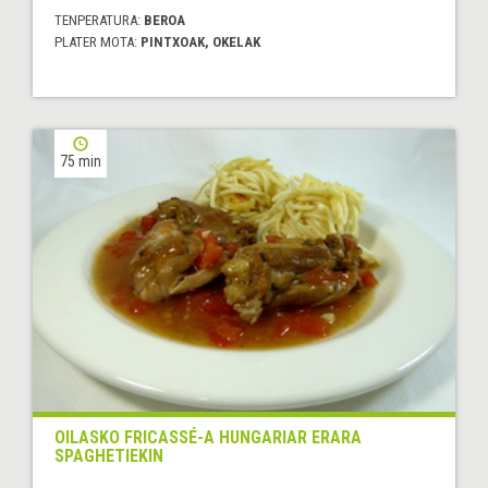
TENPERATURA:
BEROA
PLATER MOTA:
PINTXOAK, OKELAK
75 min
OILASKO FRICASSÉ-A HUNGARIAR ERARA
SPAGHETIEKIN