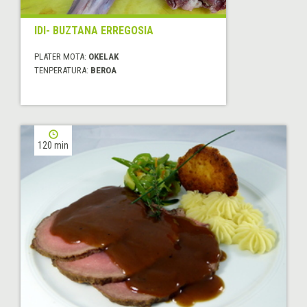
IDI- BUZTANA ERREGOSIA
PLATER MOTA:
OKELAK
TENPERATURA:
BEROA
120 min