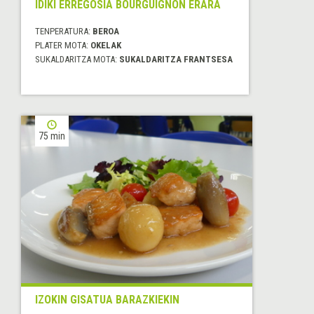
IDIKI ERREGOSIA BOURGUIGNON ERARA
TENPERATURA:
BEROA
PLATER MOTA:
OKELAK
SUKALDARITZA MOTA:
SUKALDARITZA FRANTSESA
75 min
IZOKIN GISATUA BARAZKIEKIN