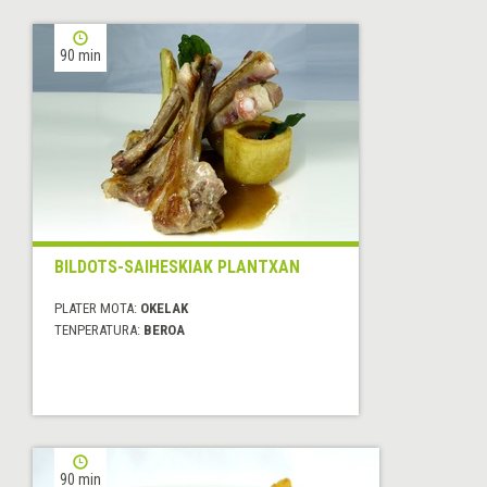
90 min
BILDOTS-SAIHESKIAK PLANTXAN
PLATER MOTA:
OKELAK
TENPERATURA:
BEROA
90 min