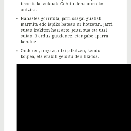
itsatsitako zukuak. Gehitu dena aurreko
ontzira.
Nahastea gorrituta, jarri osagai guztiak
marmita edo lapiko batean ur hotzetan. Jarri
sutan irakiten hasi arte. Jeitsi sua eta utzi
sutan, 3 orduz gutxienez, etangabe aparra
kenduz
Ondoren, iragazi, utzi jalkitzen, kendu
koipea, eta erabili gelditu den likidoa.