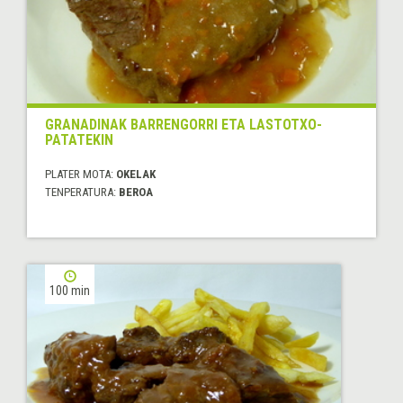
GRANADINAK BARRENGORRI ETA LASTOTXO-
PATATEKIN
PLATER MOTA:
OKELAK
TENPERATURA:
BEROA
100 min