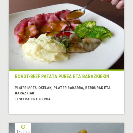
ROAST-BEEF PATATA PUREA ETA BARAZKIEKIN
PLATER MOTA:
OKELAK, PLATER BAKARRA, BERDURAK ETA
BARAZKIAK
TENPERATURA:
BEROA
120 min