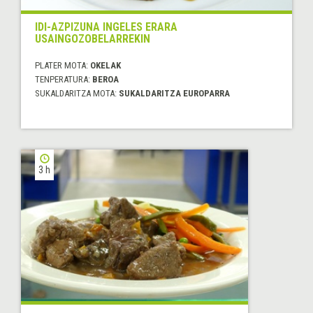
IDI-AZPIZUNA INGELES ERARA
USAINGOZOBELARREKIN
PLATER MOTA:
OKELAK
TENPERATURA:
BEROA
SUKALDARITZA MOTA:
SUKALDARITZA EUROPARRA
3 h