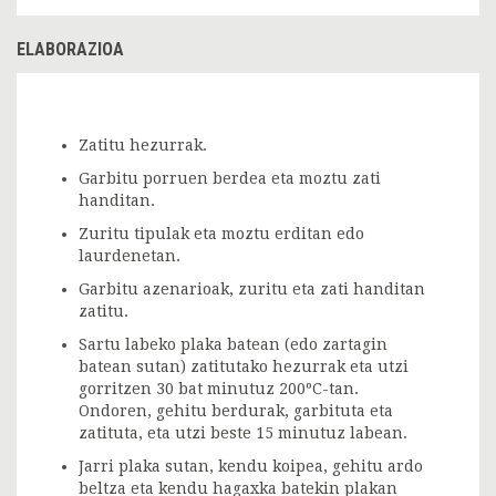
ELABORAZIOA
Zatitu hezurrak.
Garbitu porruen berdea eta moztu zati
handitan.
Zuritu tipulak eta moztu erditan edo
laurdenetan.
Garbitu azenarioak, zuritu eta zati handitan
zatitu.
Sartu labeko plaka batean (edo zartagin
batean sutan) zatitutako hezurrak eta utzi
gorritzen 30 bat minutuz 200ºC-tan.
Ondoren, gehitu berdurak, garbituta eta
zatituta, eta utzi beste 15 minutuz labean.
Jarri plaka sutan, kendu koipea, gehitu ardo
beltza eta kendu hagaxka batekin plakan