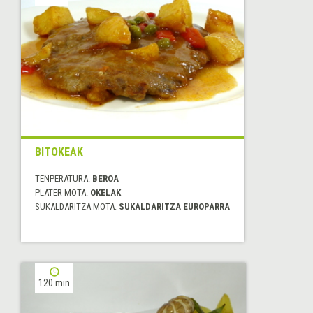
BITOKEAK
TENPERATURA:
BEROA
PLATER MOTA:
OKELAK
SUKALDARITZA MOTA:
SUKALDARITZA EUROPARRA
120 min