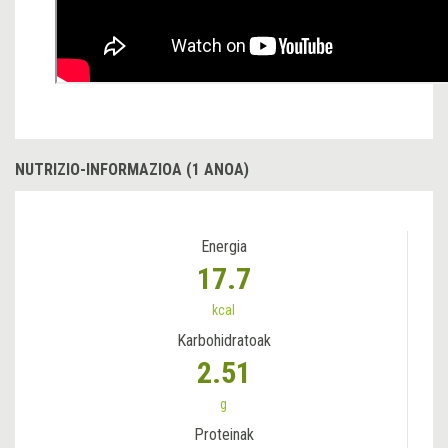
NUTRIZIO-INFORMAZIOA (1 ANOA)
Energia
17.7
kcal
Karbohidratoak
2.51
g
Proteinak