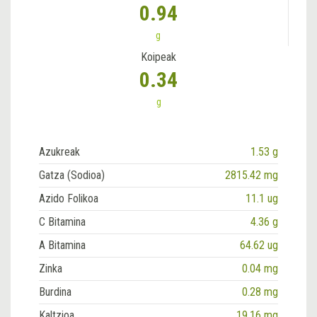
0.94
g
Koipeak
0.34
g
Azukreak
1.53 g
Gatza (Sodioa)
2815.42 mg
Azido Folikoa
11.1 ug
C Bitamina
4.36 g
A Bitamina
64.62 ug
Zinka
0.04 mg
Burdina
0.28 mg
Kaltzioa
19.16 mg