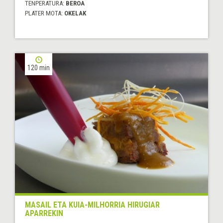
TENPERATURA:
BEROA
PLATER MOTA:
OKELAK
120 min
MASAIL ETA KUIA-MILHORRIA HIRUGIAR
APARREKIN