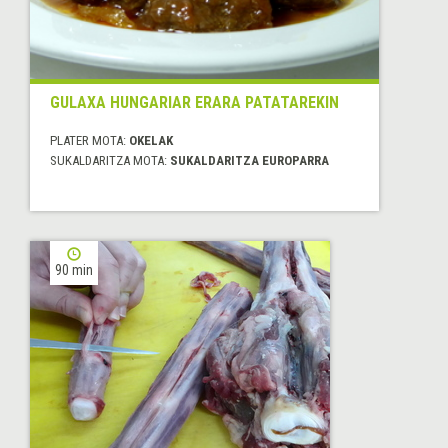
GULAXA HUNGARIAR ERARA PATATAREKIN
PLATER MOTA:
OKELAK
SUKALDARITZA MOTA:
SUKALDARITZA EUROPARRA
90 min