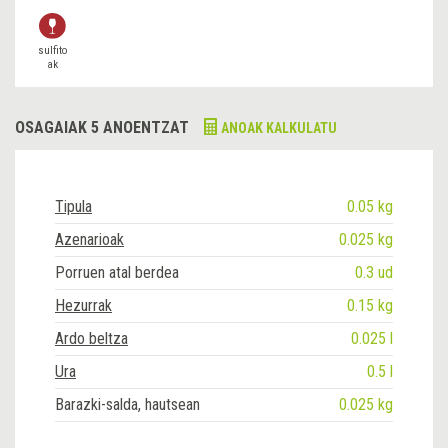
sulfito
ak
OSAGAIAK 5 ANOENTZAT
ANOAK KALKULATU
Tipula
0.05 kg
Azenarioak
0.025 kg
Porruen atal berdea
0.3 ud
Hezurrak
0.15 kg
Ardo beltza
0.025 l
Ura
0.5 l
Barazki-salda, hautsean
0.025 kg