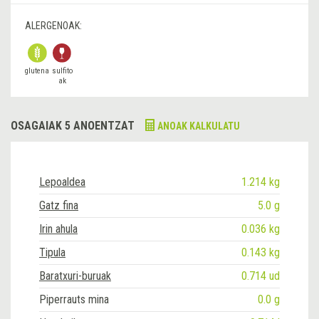
ALERGENOAK:
glutena
sulfito
ak
OSAGAIAK 5 ANOENTZAT
ANOAK KALKULATU
Lepoaldea
1.214 kg
Gatz fina
5.0 g
Irin ahula
0.036 kg
Tipula
0.143 kg
Baratxuri-buruak
0.714 ud
Piperrauts mina
0.0 g