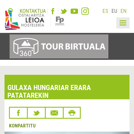
KONTAKTUA
ES
EU
EN
Togg
navig
GULAXA HUNGARIAR ERARA
PATATAREKIN
KONPARTITU