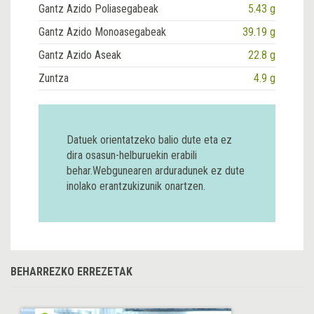
Gantz Azido Poliasegabeak
5.43 g
Gantz Azido Monoasegabeak
39.19 g
Gantz Azido Aseak
22.8 g
Zuntza
4.9 g
Datuek orientatzeko balio dute eta ez
dira osasun-helburuekin erabili
behar.Webgunearen arduradunek ez dute
inolako erantzukizunik onartzen.
BEHARREZKO ERREZETAK