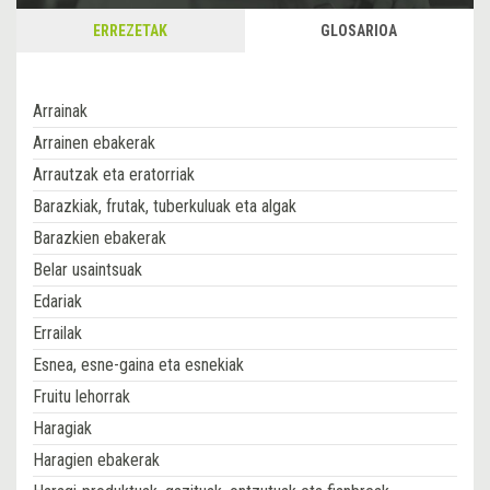
ERREZETAK
GLOSARIOA
Arrainak
Arrainen ebakerak
Arrautzak eta eratorriak
Barazkiak, frutak, tuberkuluak eta algak
Barazkien ebakerak
Belar usaintsuak
Edariak
Errailak
Esnea, esne-gaina eta esnekiak
Fruitu lehorrak
Haragiak
Haragien ebakerak