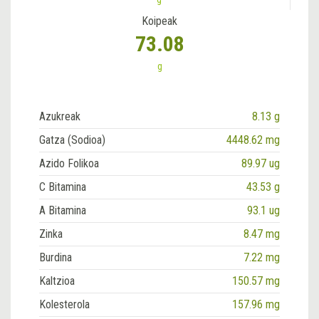
Koipeak
73.08
g
Azukreak
8.13 g
Gatza (Sodioa)
4448.62 mg
Azido Folikoa
89.97 ug
C Bitamina
43.53 g
A Bitamina
93.1 ug
Zinka
8.47 mg
Burdina
7.22 mg
Kaltzioa
150.57 mg
Kolesterola
157.96 mg