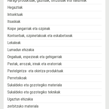
Haragi-produktuak, gazituak, ontzutuak eta fianbreak
Hegaztiak
Intsektuak
Itsaskiak
Koipe jangarriak eta ozpinak
Kontserbak, ozpinetakoak eta eskabetxeak
Lekaleak
Lumadun ehizakia
Ongailuak, espezieak eta gehigarriak
Pastak, arrozak, irinak eta eratorriak
Pastelgintza- eta okintza-produktuak
Perretxikoak
Sukaldeko eta gozotegiko materiala
Sukaldeko eta gozotegiko teknikak
Ugaztun ehizakia
zerbitzuko materiala