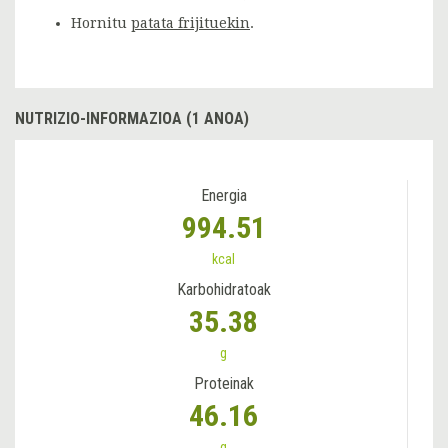
Hornitu
patata frijituekin
.
NUTRIZIO-INFORMAZIOA (1 ANOA)
Energia
994.51
kcal
Karbohidratoak
35.38
g
Proteinak
46.16
g