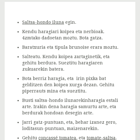
Saltsa-hondo iluna
egin.
Kendu haragiari koipea eta nerbioak.
4zmtako dadoetan moztu. Bota gatza.
Baratxuria eta tipula brunoise erara moztu.
Salteatu. Kendu koipea zartaginetik, eta
gehitu berdura. Sueztitu haragiaren
zukuarekin batera.
Bota berriz haragia, eta irin pixka bat
gelditzen den koipea xurga dezan. Gehitu
piperrauts mina eta sueztitu.
Busti saltsa-hondo ilunarekinharagia estali
arte. Irakin dena haragia samurtu arte, eta
berdurak hondoan desegin arte.
Jarri gatz-puntuan, eta, behar izanez gero,
loditasun-puntuan, maizenarekin.
Gehitu
concassé tomatea
, eta
tomate-saltsa
.