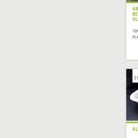
AB
BE
OL
TE
PL
2 
AL