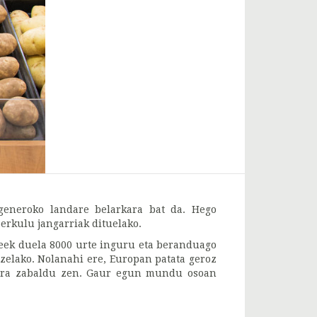
generoko landare belarkara bat da. Hego
rkulu jangarriak dituelako.
leek duela 8000 urte inguru eta beranduago
 zelako. Nolanahi ere, Europan patata geroz
sora zabaldu zen. Gaur egun mundu osoan