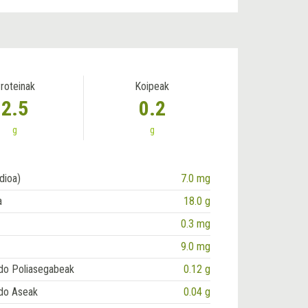
roteinak
Koipeak
2.5
0.2
g
g
dioa)
7.0 mg
a
18.0 g
0.3 mg
9.0 mg
do Poliasegabeak
0.12 g
do Aseak
0.04 g