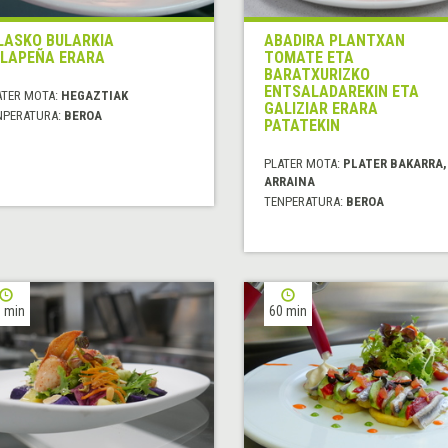
LASKO BULARKIA
ABADIRA PLANTXAN
LAPEÑA ERARA
TOMATE ETA
BARATXURIZKO
ENTSALADAREKIN ETA
ATER MOTA:
HEGAZTIAK
GALIZIAR ERARA
NPERATURA:
BEROA
PATATEKIN
PLATER MOTA:
PLATER BAKARRA,
ARRAINA
TENPERATURA:
BEROA
 min
60 min