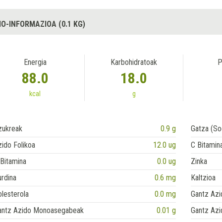
IO-INFORMAZIOA (0.1 KG)
Energia
Karbohidratoak
P
88.0
18.0
kcal
g
zukreak
0.9 g
Gatza (So
ido Folikoa
12.0 ug
C Bitamin
Bitamina
0.0 ug
Zinka
rdina
0.6 mg
Kaltzioa
lesterola
0.0 mg
Gantz Azi
antz Azido Monoasegabeak
0.01 g
Gantz Azi