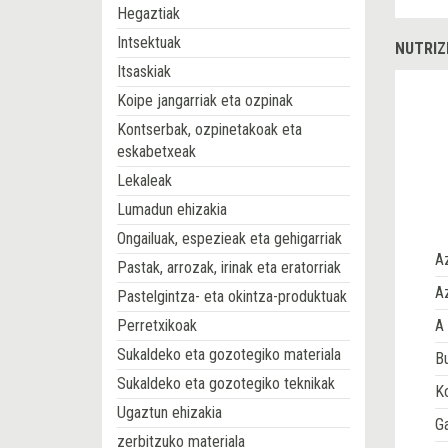
Hegaztiak
Intsektuak
NUTRIZ
Itsaskiak
Koipe jangarriak eta ozpinak
Kontserbak, ozpinetakoak eta
eskabetxeak
Lekaleak
Lumadun ehizakia
Ongailuak, espezieak eta gehigarriak
A
Pastak, arrozak, irinak eta eratorriak
Az
Pastelgintza- eta okintza-produktuak
Perretxikoak
A 
Sukaldeko eta gozotegiko materiala
Bu
Sukaldeko eta gozotegiko teknikak
Ko
Ugaztun ehizakia
G
zerbitzuko materiala