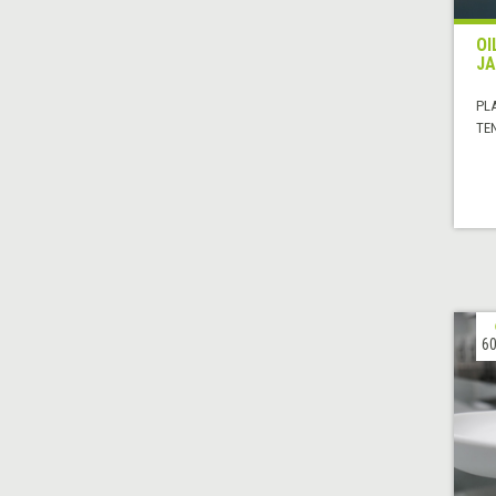
OI
JA
PL
TE
60