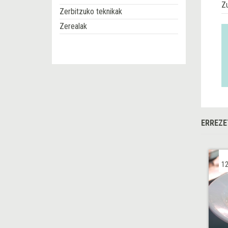
Z
Zerbitzuko teknikak
Zerealak
ERREZE
12