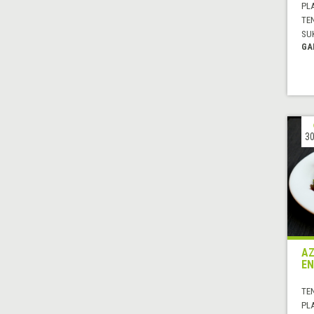
PL
TE
SU
GA
30
AZ
E
TE
PL