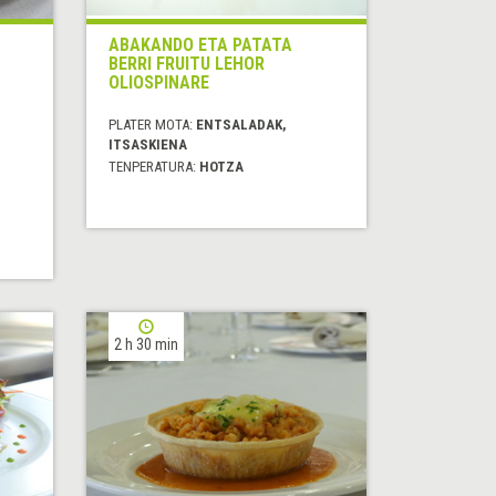
ABAKANDO ETA PATATA
BERRI FRUITU LEHOR
OLIOSPINARE
PLATER MOTA:
ENTSALADAK,
ITSASKIENA
TENPERATURA:
HOTZA
2 h 30 min