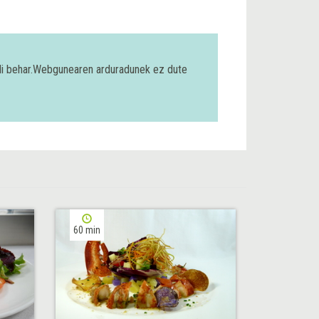
bili behar.Webgunearen arduradunek ez dute
60 min