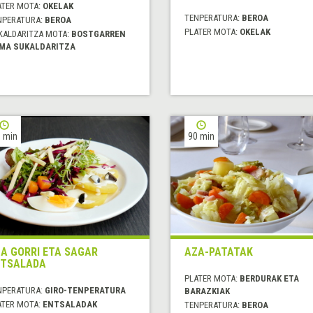
ATER MOTA:
OKELAK
TENPERATURA:
BEROA
NPERATURA:
BEROA
PLATER MOTA:
OKELAK
KALDARITZA MOTA:
BOSTGARREN
MA SUKALDARITZA
 min
90 min
A GORRI ETA SAGAR
AZA-PATATAK
NTSALADA
PLATER MOTA:
BERDURAK ETA
NPERATURA:
GIRO-TENPERATURA
BARAZKIAK
ATER MOTA:
ENTSALADAK
TENPERATURA:
BEROA