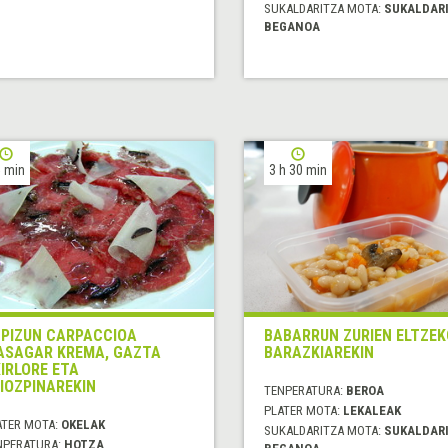
SUKALDARITZA MOTA:
SUKALDAR
BEGANOA
 min
3 h 30 min
PIZUN CARPACCIOA
BABARRUN ZURIEN ELTZEK
ASAGAR KREMA, GAZTA
BARAZKIAREKIN
IRLORE ETA
IOZPINAREKIN
TENPERATURA:
BEROA
PLATER MOTA:
LEKALEAK
ATER MOTA:
OKELAK
SUKALDARITZA MOTA:
SUKALDAR
NPERATURA:
HOTZA