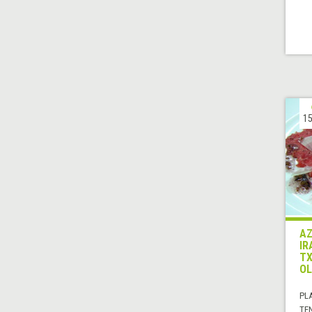
15
AZ
IR
TX
OL
PL
TE