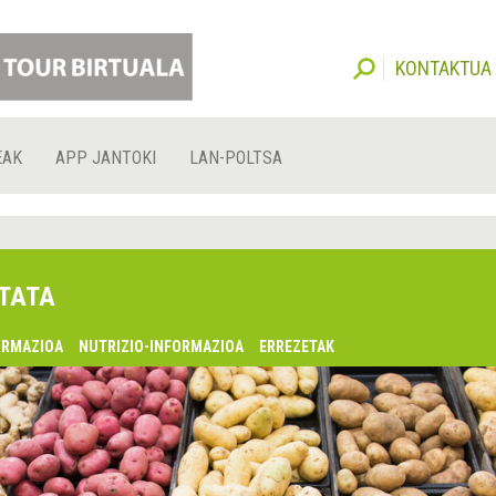
KONTAKTUA
EAK
APP JANTOKI
LAN-POLTSA
TATA
ORMAZIOA
NUTRIZIO-INFORMAZIOA
ERREZETAK