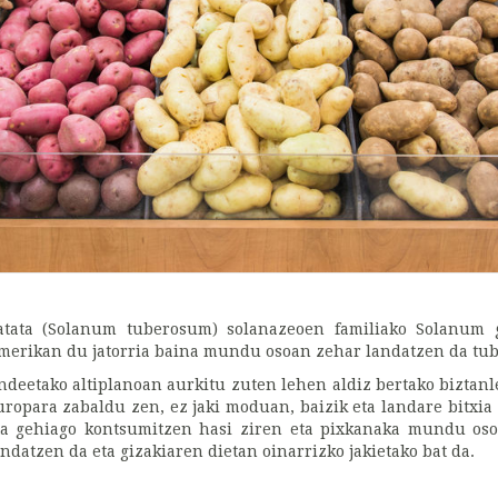
atata (Solanum tuberosum) solanazeoen familiako Solanum 
merikan du jatorria baina mundu osoan zehar landatzen da tube
ndeetako altiplanoan aurkitu zuten lehen aldiz bertako biztan
uropara zabaldu zen, ez jaki moduan, baizik eta landare bitxia
ta gehiago kontsumitzen hasi ziren eta pixkanaka mundu o
andatzen da eta gizakiaren dietan oinarrizko jakietako bat da.