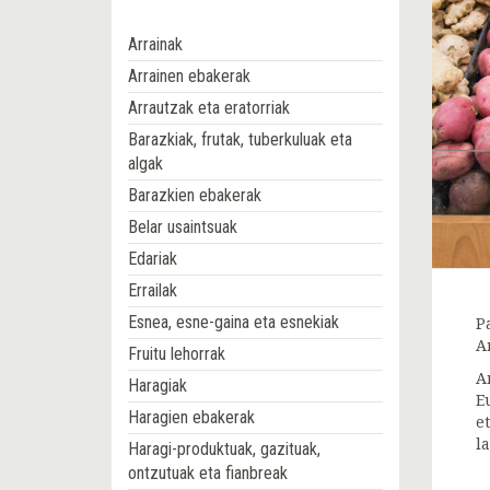
Arrainak
Arrainen ebakerak
Arrautzak eta eratorriak
Barazkiak, frutak, tuberkuluak eta
algak
Barazkien ebakerak
Belar usaintsuak
Edariak
Errailak
Esnea, esne-gaina eta esnekiak
P
A
Fruitu lehorrak
A
Haragiak
E
Haragien ebakerak
e
l
Haragi-produktuak, gazituak,
ontzutuak eta fianbreak