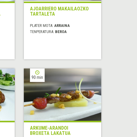
AJOARRIERO MAKAILAOZKO
A
TARTALETA
PLATER MOTA:
ARRAINA
TENPERATURA:
BEROA
90 min
ARKUME-ARANDOI
BROXETA LAKATUA