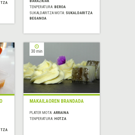
BARAZKIAK
ITZA
TENPERATURA:
BEROA
SUKALDARITZA MOTA:
SUKALDARITZA
BEGANOA
30 min
O
MAKAILAOREN BRANDADA
PLATER MOTA:
ARRAINA
TENPERATURA:
HOTZA
ITZA