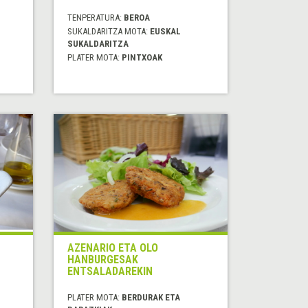
TENPERATURA:
BEROA
SUKALDARITZA MOTA:
EUSKAL
SUKALDARITZA
PLATER MOTA:
PINTXOAK
AZENARIO ETA OLO
HANBURGESAK
ENTSALADAREKIN
PLATER MOTA:
BERDURAK ETA