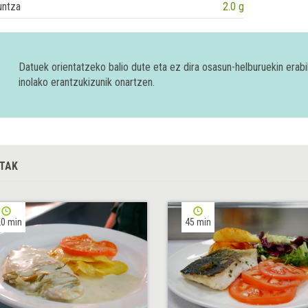
untza
2.0 g
Datuek orientatzeko balio dute eta ez dira osasun-helburuekin era
inolako erantzukizunik onartzen.
TAK
0 min
45 min