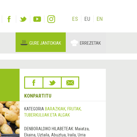
ES
EU
EN
GURE JANTOKIAK
ERREZETAK
KONPARTITU
KATEGORIA
BARAZKIAK, FRUTAK,
TUBERKULUAK ETA ALGAK
DENBORALDIKO HILABETEAK:
Maiatza,
Ekaina, Uztaila, Abuztua, Iraila, Urria