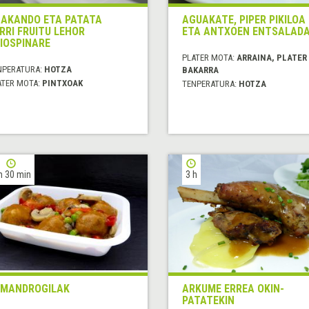
AKANDO ETA PATATA
AGUAKATE, PIPER PIKILOA
RRI FRUITU LEHOR
ETA ANTXOEN ENTSALAD
IOSPINARE
PLATER MOTA:
ARRAINA, PLATER
NPERATURA:
HOTZA
BAKARRA
ATER MOTA:
PINTXOAK
TENPERATURA:
HOTZA
h 30 min
3 h
MANDROGILAK
ARKUME ERREA OKIN-
PATATEKIN