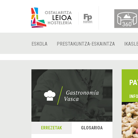
ESKOLA
PRESTAKUNTZA-ESKAINTZA
IKASL
PA
INF
ERREZETAK
GLOSARIOA