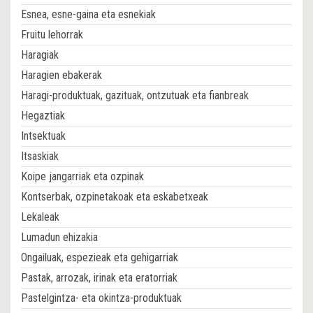
Esnea, esne-gaina eta esnekiak
Fruitu lehorrak
Haragiak
Haragien ebakerak
Haragi-produktuak, gazituak, ontzutuak eta fianbreak
Hegaztiak
Intsektuak
Itsaskiak
Koipe jangarriak eta ozpinak
Kontserbak, ozpinetakoak eta eskabetxeak
Lekaleak
Lumadun ehizakia
Ongailuak, espezieak eta gehigarriak
Pastak, arrozak, irinak eta eratorriak
Pastelgintza- eta okintza-produktuak