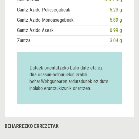
Gantz Azido Poliasegabeak
5.23 g
Gantz Azido Monoasegabeak
5.89 g
Gantz Azido Aseak
6.99 g
Zuntza
3.04 g
Datuek orientatzeko balio dute eta ez
dira osasun-helburuekin erabili
behar.Webgunearen arduradunek ez dute
inolako erantzukizunik onartzen.
BEHARREZKO ERREZETAK