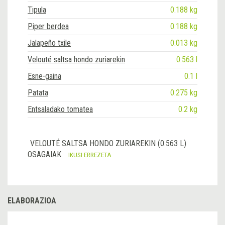
Tipula
0.188 kg
Piper berdea
0.188 kg
Jalapeño txile
0.013 kg
Velouté saltsa hondo zuriarekin
0.563 l
Esne-gaina
0.1 l
Patata
0.275 kg
Entsaladako tomatea
0.2 kg
VELOUTÉ SALTSA HONDO ZURIAREKIN (0.563 L)
OSAGAIAK
IKUSI ERREZETA
ELABORAZIOA