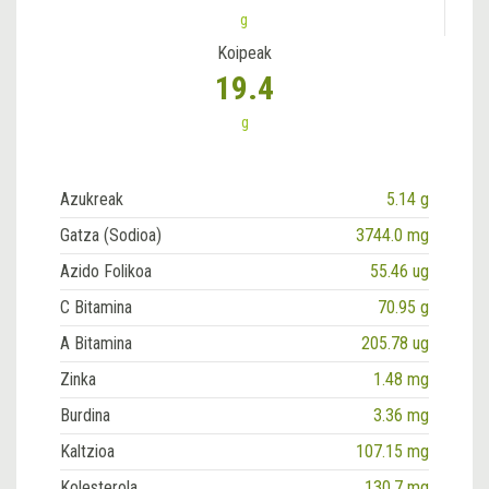
g
Koipeak
19.4
g
Azukreak
5.14 g
Gatza (Sodioa)
3744.0 mg
Azido Folikoa
55.46 ug
C Bitamina
70.95 g
A Bitamina
205.78 ug
Zinka
1.48 mg
Burdina
3.36 mg
Kaltzioa
107.15 mg
Kolesterola
130.7 mg