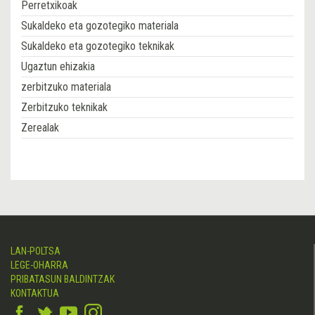
Perretxikoak
Sukaldeko eta gozotegiko materiala
Sukaldeko eta gozotegiko teknikak
Ugaztun ehizakia
zerbitzuko materiala
Zerbitzuko teknikak
Zerealak
LAN-POLTSA
LEGE-OHARRA
PRIBATASUN BALDINTZAK
KONTAKTUA