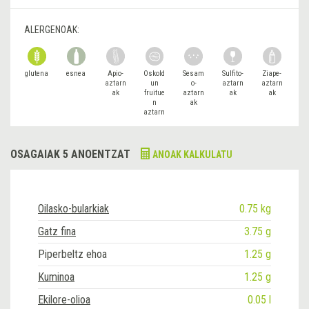
ALERGENOAK:
glutena
esnea
Apio-
Oskold
Sesam
Sulfito-
Ziape-
aztarn
un
o-
aztarn
aztarn
ak
fruitue
aztarn
ak
ak
n
ak
aztarn
ak
OSAGAIAK 5 ANOENTZAT
ANOAK KALKULATU
Oilasko-bularkiak
0.75 kg
Gatz fina
3.75 g
Piperbeltz ehoa
1.25 g
Kuminoa
1.25 g
Ekilore-olioa
0.05 l