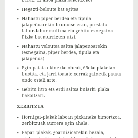
Hegazti-beloute bat egitea
Nahastu piper berdea eta tipula
jalapeñoarekin brunoise eran, prestatu
labur-labur multzoa eta gehitu esnegaina.
Pixka bat murrizten utzi.
Nahastu veloutea saltsa jalapeñoarekin
(esnegaina, piper berdea, tipula eta
jalapeñoa).
Egin patata okinezko oheak, 65eko plaketan
bustita, eta jarri tomate xerrak gainetik patata
ondo estali arte.
Gehitu litro eta erdi saltsa bularki-plaka
bakoitzari.
ZERBITZUA
Hornigai-plakak labean pixkanaka birsortzea,
zerbitzuak aurrera egin ahala.
Papar-plakak, goarnizioarekin bezala,