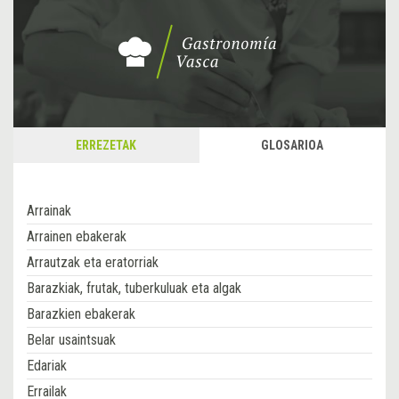
ERREZETAK
GLOSARIOA
Arrainak
Arrainen ebakerak
Arrautzak eta eratorriak
Barazkiak, frutak, tuberkuluak eta algak
Barazkien ebakerak
Belar usaintsuak
Edariak
Errailak