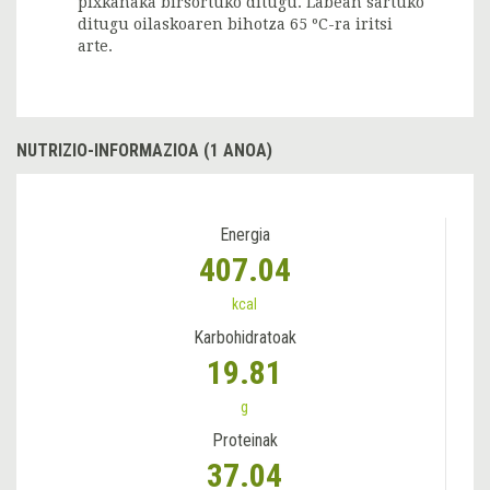
pixkanaka birsortuko ditugu. Labean sartuko
ditugu oilaskoaren bihotza 65 ºC-ra iritsi
arte.
NUTRIZIO-INFORMAZIOA (1 ANOA)
Energia
407.04
kcal
Karbohidratoak
19.81
g
Proteinak
37.04