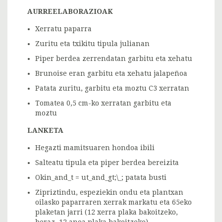
AURREELABORAZIOAK
Xerratu paparra
Zuritu eta txikitu tipula julianan
Piper berdea zerrendatan garbitu eta xehatu
Brunoise eran garbitu eta xehatu jalapeñoa
Patata zuritu, garbitu eta moztu C3 xerratan
Tomatea 0,5 cm-ko xerratan garbitu eta
moztu
LANKETA
Hegazti mamitsuaren hondoa ibili
Salteatu tipula eta piper berdea bereizita
Okin_and_t = ut_and_gt;\_; patata busti
Zipriztindu, espeziekin ondu eta plantxan
oilasko paparraren xerrak markatu eta 65eko
plaketan jarri (12 xerra plaka bakoitzeko,
beraz, 12 anoa plaka bakoitzeko)