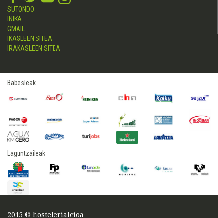
SUTONDO
INIKA
GMAIL
IKASLEEN SITEA
IRAKASLEEN SITEA
Babesleak
Laguntzaileak
2015 © hostelerialeioa