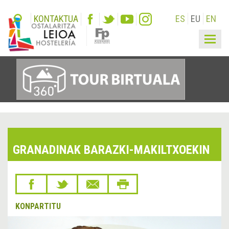
KONTAKTUA
ES
EU
EN
Togg
navig
GRANADINAK BARAZKI-MAKILTXOEKIN
KONPARTITU