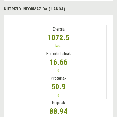
NUTRIZIO-INFORMAZIOA (1 ANOA)
Energia
1072.5
kcal
Karbohidratoak
16.66
g
Proteinak
50.9
g
Koipeak
88.94