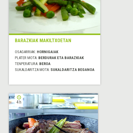
BARAZKIAK MAKILTXOETAN
OSAGARRIAK:
HORNIGAIAK
PLATER MOTA:
BERDURAK ETA BARAZKIAK
TENPERATURA:
BEROA
SUKALDARITZA MOTA:
SUKALDARITZA BEGANOA
4 h