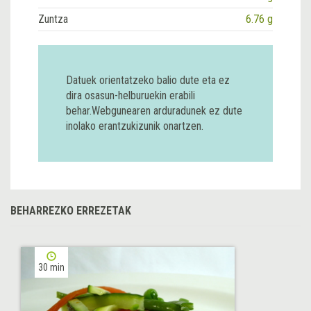
Zuntza
6.76 g
Datuek orientatzeko balio dute eta ez
dira osasun-helburuekin erabili
behar.Webgunearen arduradunek ez dute
inolako erantzukizunik onartzen.
BEHARREZKO ERREZETAK
30 min