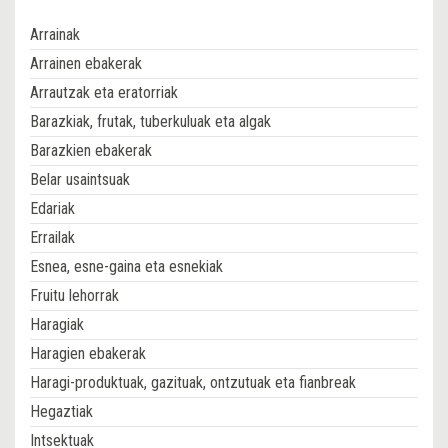
Arrainak
Arrainen ebakerak
Arrautzak eta eratorriak
Barazkiak, frutak, tuberkuluak eta algak
Barazkien ebakerak
Belar usaintsuak
Edariak
Errailak
Esnea, esne-gaina eta esnekiak
Fruitu lehorrak
Haragiak
Haragien ebakerak
Haragi-produktuak, gazituak, ontzutuak eta fianbreak
Hegaztiak
Intsektuak