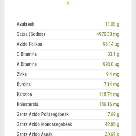
g
Azukreak
11.08 g
Gatza (Sodioa)
4970.33 mg
Azido Folikoa
96.14 ug
C Bitamina
33.1 g
A Bitamina
990.0 ug
Zinka
9.4 mg
Burdina
7.14 mg
Kaltzioa
118.74 mg
Kolesterola
186.16 mg
Gantz Azido Poliasegabeak
7.69 g
Gantz Azido Monoasegabeak
42.88 g
Gantz Azido Aseak
30.69 g