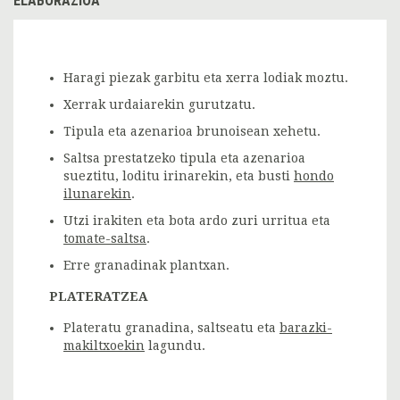
ELABORAZIOA
Haragi piezak garbitu eta xerra lodiak moztu.
Xerrak urdaiarekin gurutzatu.
Tipula eta azenarioa brunoisean xehetu.
Saltsa prestatzeko tipula eta azenarioa
sueztitu, loditu irinarekin, eta busti
hondo
ilunarekin
.
Utzi irakiten eta bota ardo zuri urritua eta
tomate-saltsa
.
Erre granadinak plantxan.
PLATERATZEA
Plateratu granadina, saltseatu eta
barazki-
makiltxoekin
lagundu.