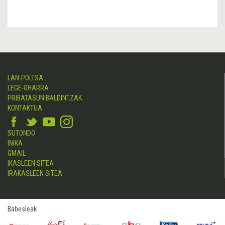
LAN-POLTSA
LEGE-OHARRA
PRIBATASUN BALDINTZAK
KONTAKTUA
SUTONDO
INIKA
GMAIL
IKASLEEN SITEA
IRAKASLEEN SITEA
Babesleak