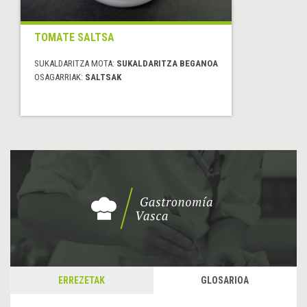
TOMATE SALTSA
SUKALDARITZA MOTA:
SUKALDARITZA BEGANOA
OSAGARRIAK:
SALTSAK
ERREZETAK
GLOSARIOA