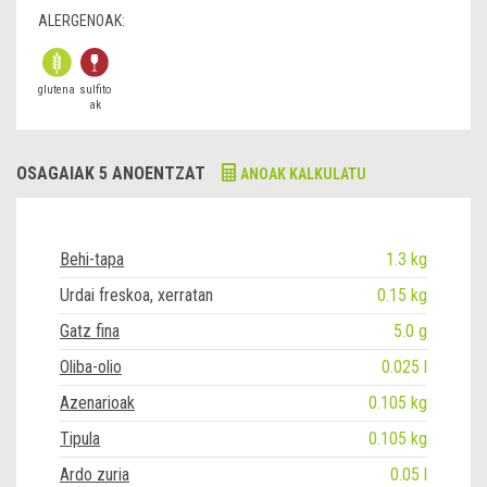
ALERGENOAK:
glutena
sulfito
ak
OSAGAIAK 5 ANOENTZAT
ANOAK KALKULATU
Behi-tapa
1.3 kg
Urdai freskoa, xerratan
0.15 kg
Gatz fina
5.0 g
Oliba-olio
0.025 l
Azenarioak
0.105 kg
Tipula
0.105 kg
Ardo zuria
0.05 l