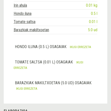
Irin ahula
0.01 kg
Hondo iluna
0.5 l
Tomate saltsa
0.01 l
Barazkiak makiltxoetan
5.0 ud
HONDO ILUNA (0.5 L) OSAGAIAK
IKUSI ERREZETA
TOMATE SALTSA (0.01 L) OSAGAIAK
IKUSI
ERREZETA
BARAZKIAK MAKILTXOETAN (5.0 UD) OSAGAIAK
IKUSI ERREZETA