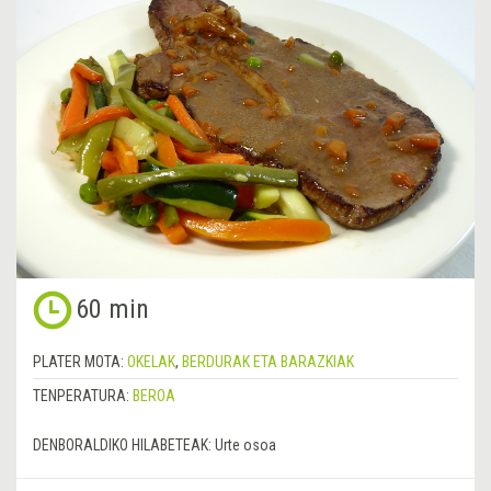
60 min
PLATER MOTA:
OKELAK
,
BERDURAK ETA BARAZKIAK
TENPERATURA:
BEROA
DENBORALDIKO HILABETEAK:
Urte osoa