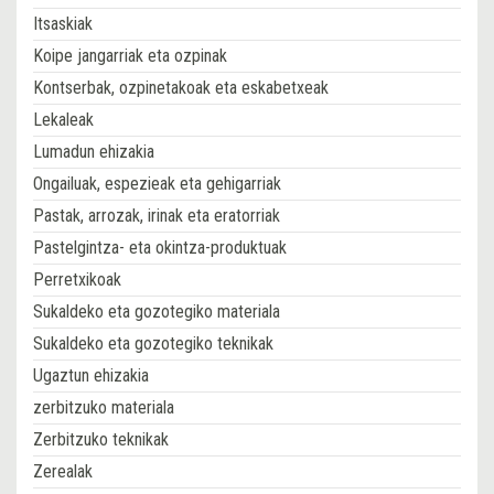
Itsaskiak
Koipe jangarriak eta ozpinak
Kontserbak, ozpinetakoak eta eskabetxeak
Lekaleak
Lumadun ehizakia
Ongailuak, espezieak eta gehigarriak
Pastak, arrozak, irinak eta eratorriak
Pastelgintza- eta okintza-produktuak
Perretxikoak
Sukaldeko eta gozotegiko materiala
Sukaldeko eta gozotegiko teknikak
Ugaztun ehizakia
zerbitzuko materiala
Zerbitzuko teknikak
Zerealak