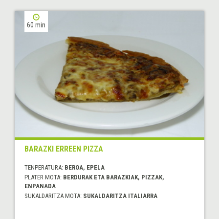
60 min
BARAZKI ERREEN PIZZA
TENPERATURA:
BEROA, EPELA
PLATER MOTA:
BERDURAK ETA BARAZKIAK, PIZZAK,
ENPANADA
SUKALDARITZA MOTA:
SUKALDARITZA ITALIARRA