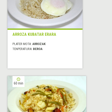
ARROZA KUBATAR ERARA
PLATER MOTA:
ARROZAK
TENPERATURA:
BEROA
60 min