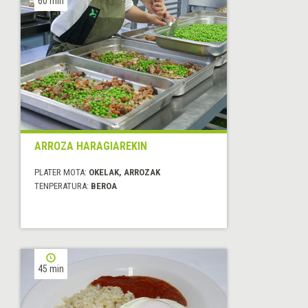
60 min
ARROZA HARAGIAREKIN
PLATER MOTA:
OKELAK, ARROZAK
TENPERATURA:
BEROA
45 min