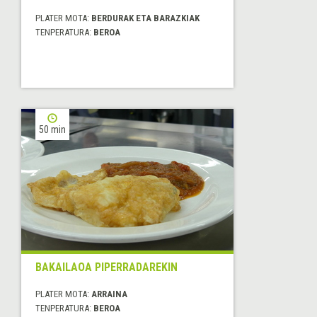
PLATER MOTA:
BERDURAK ETA BARAZKIAK
TENPERATURA:
BEROA
50 min
BAKAILAOA PIPERRADAREKIN
PLATER MOTA:
ARRAINA
TENPERATURA:
BEROA