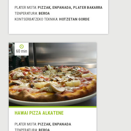
PLATER MOTA:
PIZZAK, ENPANADA, PLATER BAKARRA
TENPERATURA:
BEROA
KONTSERBATZEKO TEKNIKA:
HOTZETAN GORDE
60 min
HAWAI PIZZA ALKATENE
PLATER MOTA:
PIZZAK, ENPANADA
TENPERATURA:
BEROA