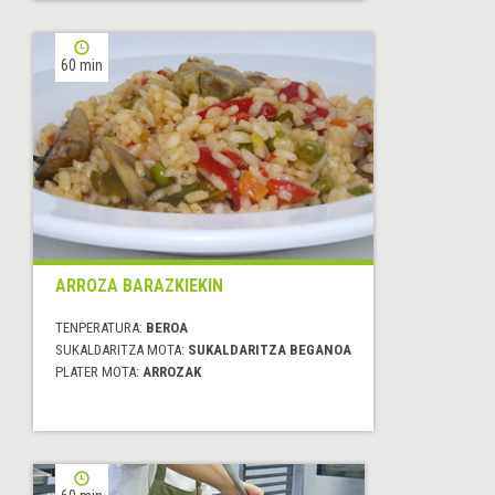
60 min
ARROZA BARAZKIEKIN
TENPERATURA:
BEROA
SUKALDARITZA MOTA:
SUKALDARITZA BEGANOA
PLATER MOTA:
ARROZAK