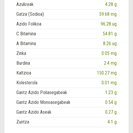
Azukreak
4.28 g
Gatza (Sodioa)
59.68 mg
Azido Folikoa
96.28 ug
C Bitamina
54.81 g
A Bitamina
8.26 ug
Zinka
0.05 mg
Burdina
2.4 mg
Kaltzioa
150.27 mg
Kolesterola
0.01 mg
Gantz Azido Poliasegabeak
1.23 g
Gantz Azido Monoasegabeak
0.54 g
Gantz Azido Aseak
0.27 g
Zuntza
4.1 g