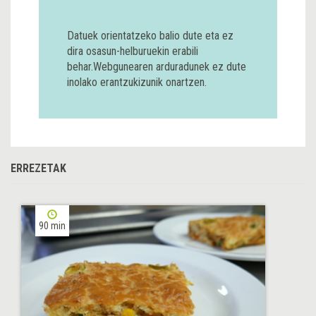
Datuek orientatzeko balio dute eta ez
dira osasun-helburuekin erabili
behar.Webgunearen arduradunek ez dute
inolako erantzukizunik onartzen.
ERREZETAK
90 min