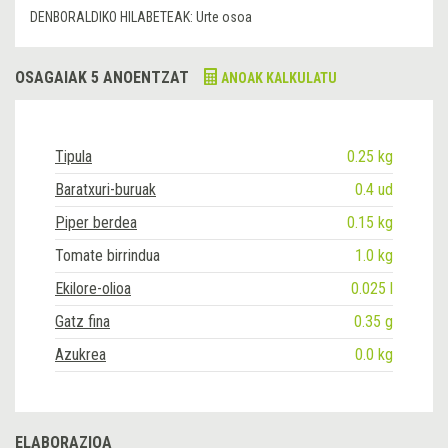
DENBORALDIKO HILABETEAK:
Urte osoa
OSAGAIAK 5 ANOENTZAT
ANOAK KALKULATU
Tipula
0.25 kg
Baratxuri-buruak
0.4 ud
Piper berdea
0.15 kg
Tomate birrindua
1.0 kg
Ekilore-olioa
0.025 l
Gatz fina
0.35 g
Azukrea
0.0 kg
ELABORAZIOA