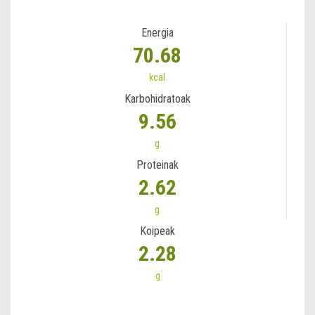
Energia
70.68
kcal
Karbohidratoak
9.56
g
Proteinak
2.62
g
Koipeak
2.28
g