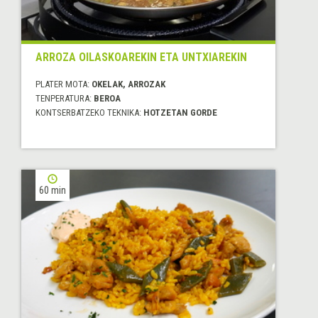
ARROZA OILASKOAREKIN ETA UNTXIAREKIN
PLATER MOTA:
OKELAK, ARROZAK
TENPERATURA:
BEROA
KONTSERBATZEKO TEKNIKA:
HOTZETAN GORDE
60 min