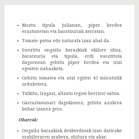
Moztu tipula julianan, piper berdea
eraztunetan eta baratxuriak xerratan.
Tomate-potoa edo naturala izan ahal da.
Sueztitu ongailu barazkiak ekilore olioz,
baratzuria eta tipula, erdi sueztituta
dagoenean gehitu piper berdea eta utzi
egosten nahazketa.
Gehitu tomatea eta utzi egiten 45 minututik
ordubetera.
Txikitu, iragazi, altzatu (egosi berriro) saltsa.
Garraztasunari dagokionez, gehitu azukrea
behar izanez gero.
Oharrak:
Ongailu barazkiak desberdinak izan daitezke
erabileraren arabera, ohitura eta abar.