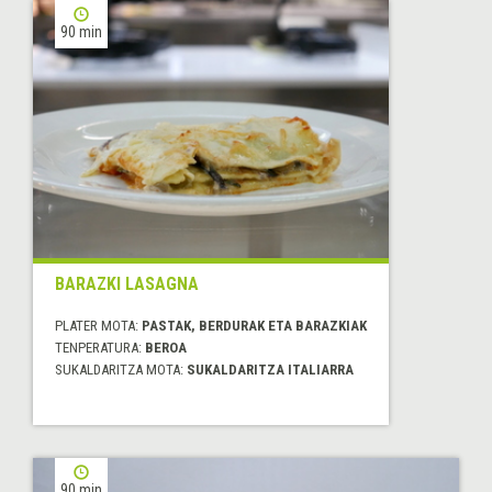
90 min
BARAZKI LASAGNA
PLATER MOTA:
PASTAK, BERDURAK ETA BARAZKIAK
TENPERATURA:
BEROA
SUKALDARITZA MOTA:
SUKALDARITZA ITALIARRA
90 min