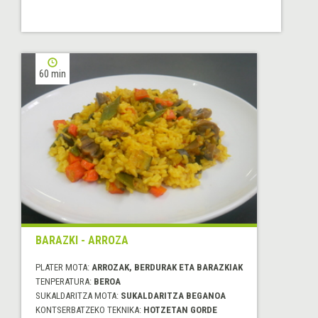
60 min
BARAZKI - ARROZA
PLATER MOTA:
ARROZAK, BERDURAK ETA BARAZKIAK
TENPERATURA:
BEROA
SUKALDARITZA MOTA:
SUKALDARITZA BEGANOA
KONTSERBATZEKO TEKNIKA:
HOTZETAN GORDE