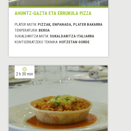
AHUNTZ-GAZTA ETA ERRUKULA PIZZA
PLATER MOTA:
PIZZAK, ENPANADA, PLATER BAKARRA
TENPERATURA:
BEROA
SUKALDARITZA MOTA:
SUKALDARITZA ITALIARRA
KONTSERBATZEKO TEKNIKA:
HOTZETAN GORDE
2 h 30 min