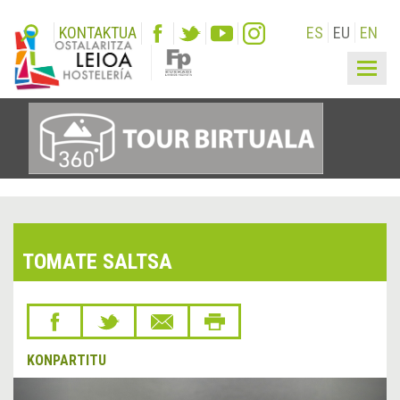
KONTAKTUA
ES
EU
EN
Togg
navig
TOMATE SALTSA
KONPARTITU
&lsaquo;
Hurr