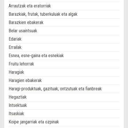
Arrautzak eta eratorriak
Barazkiak, frutak, tuberkuluak eta algak
Barazkien ebakerak
Belar usaintsuak
Edariak
Errailak
Esnea, esne-gaina eta esnekiak
Fruitu lehorrak
Haragiak
Haragien ebakerak
Haragi-produktuak, gazituak, ontzutuak eta fianbreak
Hegaztiak
Intsektuak
Itsaskiak
Koipe jangarriak eta ozpinak