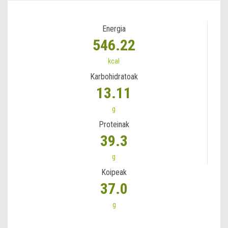
Energia
546.22
kcal
Karbohidratoak
13.11
g
Proteinak
39.3
g
Koipeak
37.0
g