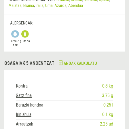
Maiatza
,
Ekaina
,
Iraila
,
Urria
,
Azaroa
,
Abendua
ALERGENOAK:
arraut
glutena
zak
OSAGAIAK 5 ANOENTZAT
ANOAK KALKULATU
Kontra
0.8 kg
Gatz fina
3.75 g
Barazki hondoa
0.25 l
Irin ahula
0.1 kg
Arrautzak
2.25 ud