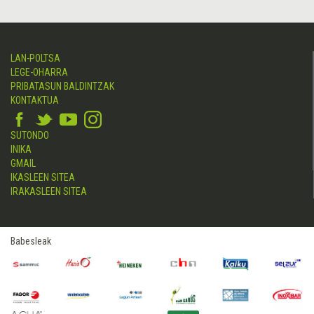
LAN-POLTSA
LEGE-OHARRA
PRIBATASUN BALDINTZAK
KONTAKTUA
SUTONDO
INIKA
GMAIL
IKASLEEN SITEA
IRAKASLEEN SITEA
Babesleak