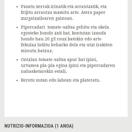
Pasatu xerrak irinatik eta arrautzatik, eta
frijitu arrautza mamitu arte. Atera paper
xurgatzailearen gainean.
Piperradari tomate-saltsa gehitu eta okela
egosteko hondo zati bat, kontutan izanda
hondo hau 20 g/l roux batekin edo arto
fekulaz loditu beharko dela eta utzi irakiten
minutu batzuz.
Ontzian tomate-saltsa apur bat ipini,
urtumea pla-pla egina ipini eta piperradaren
nahasketarekin estali.
Berotu sutan edo labean eta plateratu.
NUTRIZIO-INFORMAZIOA (1 ANOA)