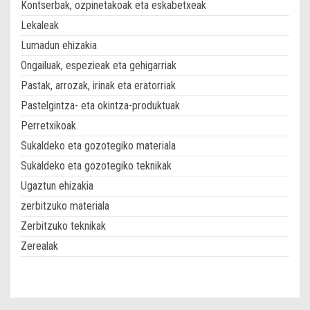
Kontserbak, ozpinetakoak eta eskabetxeak
Lekaleak
Lumadun ehizakia
Ongailuak, espezieak eta gehigarriak
Pastak, arrozak, irinak eta eratorriak
Pastelgintza- eta okintza-produktuak
Perretxikoak
Sukaldeko eta gozotegiko materiala
Sukaldeko eta gozotegiko teknikak
Ugaztun ehizakia
zerbitzuko materiala
Zerbitzuko teknikak
Zerealak