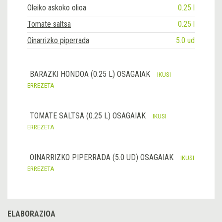
Oleiko askoko olioa
0.25 l
Tomate saltsa
0.25 l
Oinarrizko piperrada
5.0 ud
BARAZKI HONDOA (0.25 L) OSAGAIAK
IKUSI
ERREZETA
TOMATE SALTSA (0.25 L) OSAGAIAK
IKUSI
ERREZETA
OINARRIZKO PIPERRADA (5.0 UD) OSAGAIAK
IKUSI
ERREZETA
ELABORAZIOA