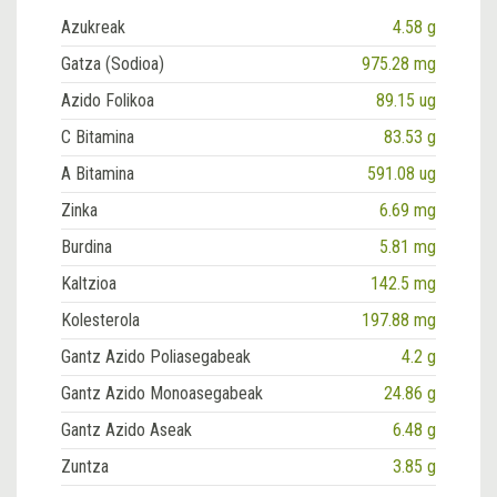
Azukreak
4.58 g
Gatza (Sodioa)
975.28 mg
Azido Folikoa
89.15 ug
C Bitamina
83.53 g
A Bitamina
591.08 ug
Zinka
6.69 mg
Burdina
5.81 mg
Kaltzioa
142.5 mg
Kolesterola
197.88 mg
Gantz Azido Poliasegabeak
4.2 g
Gantz Azido Monoasegabeak
24.86 g
Gantz Azido Aseak
6.48 g
Zuntza
3.85 g