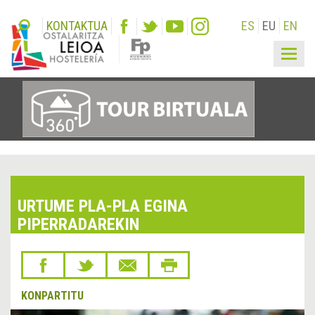
KONTAKTUA
ES
EU
EN
Togg
navig
URTUME PLA-PLA EGINA
PIPERRADAREKIN
KONPARTITU