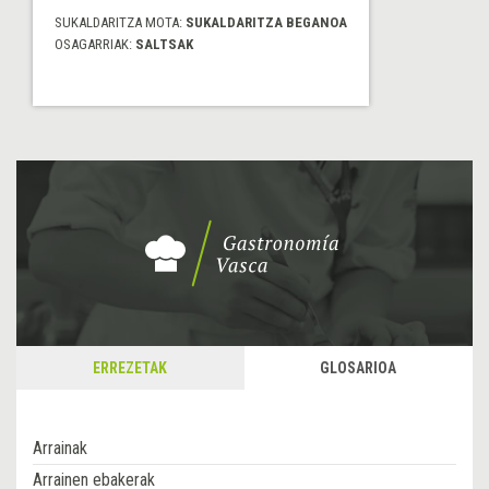
SUKALDARITZA MOTA:
SUKALDARITZA BEGANOA
OSAGARRIAK:
SALTSAK
ERREZETAK
GLOSARIOA
Arrainak
Arrainen ebakerak