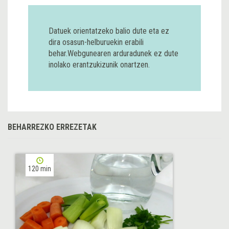
Datuek orientatzeko balio dute eta ez
dira osasun-helburuekin erabili
behar.Webgunearen arduradunek ez dute
inolako erantzukizunik onartzen.
BEHARREZKO ERREZETAK
120 min