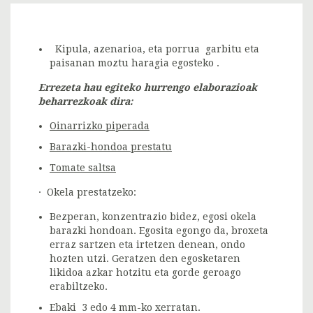
Kipula, azenarioa, eta porrua garbitu eta
paisanan moztu haragia egosteko .
Errezeta hau egiteko hurrengo elaborazioak
beharrezkoak dira:
Oinarrizko piperada
Barazki-hondoa prestatu
Tomate saltsa
· Okela prestatzeko:
Bezperan, konzentrazio bidez, egosi okela
barazki hondoan. Egosita egongo da, broxeta
erraz sartzen eta irtetzen denean, ondo
hozten utzi. Geratzen den egosketaren
likidoa azkar hotzitu eta gorde geroago
erabiltzeko.
Ebaki 3 edo 4 mm-ko xerratan.