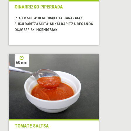
OINARRIZKO PIPERRADA
PLATER MOTA:
BERDURAK ETA BARAZKIAK
SUKALDARITZA MOTA:
SUKALDARITZA BEGANOA
OSAGARRIAK:
HORNIGAIAK
60 min
TOMATE SALTSA