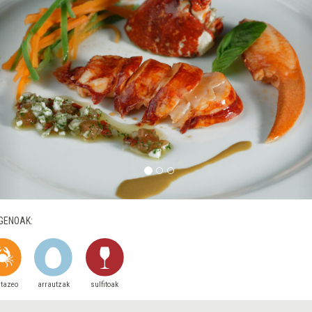
GENOAK:
stazeo
arrautzak
sulfitoak