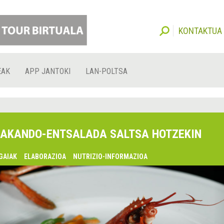
KONTAKTUA
EAK
APP JANTOKI
LAN-POLTSA
AKANDO-ENTSALADA SALTSA HOTZEKIN
GAIAK
ELABORAZIOA
NUTRIZIO-INFORMAZIOA
lsaquo;
urrekoa