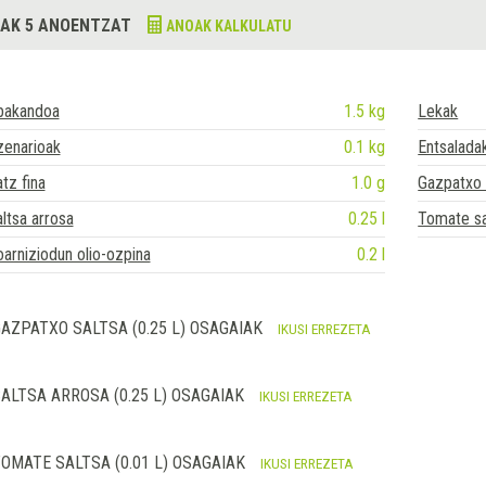
AK 5 ANOENTZAT
ANOAK KALKULATU
bakandoa
1.5 kg
Lekak
zenarioak
0.1 kg
Entsalada
tz fina
1.0 g
Gazpatxo 
ltsa arrosa
0.25 l
Tomate sa
arniziodun olio-ozpina
0.2 l
AZPATXO SALTSA (0.25 L) OSAGAIAK
IKUSI ERREZETA
ALTSA ARROSA (0.25 L) OSAGAIAK
IKUSI ERREZETA
OMATE SALTSA (0.01 L) OSAGAIAK
IKUSI ERREZETA