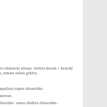
.
 edalontzi altuan. Gehitu korala + brandy
, tomate saltsa gehitu.
 apailatu ozpin-olioarekin.
gainean.
diarekin -eman disdira olioarekin-.