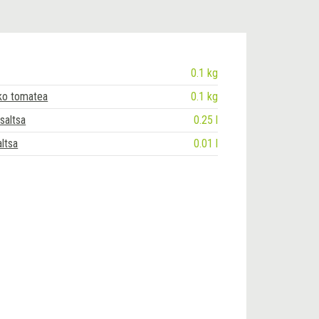
0.1 kg
ko tomatea
0.1 kg
saltsa
0.25 l
ltsa
0.01 l