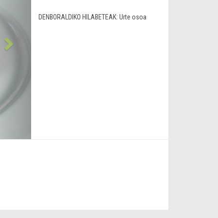
DENBORALDIKO HILABETEAK:
Urte osoa