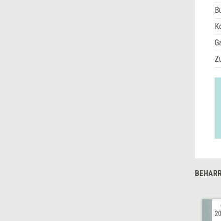
Bu
Ko
G
Z
BEHARR
20