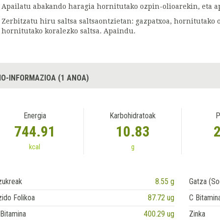
Apailatu abakando haragia hornitutako ozpin-olioarekin, eta a
Zerbitzatu hiru saltsa saltsaontzietan: gazpatxoa, hornitutako
hornitutako koralezko saltsa. Apaindu.
IO-INFORMAZIOA (1 ANOA)
Energia
Karbohidratoak
P
744.91
10.83
kcal
g
zukreak
8.55 g
Gatza (So
ido Folikoa
87.72 ug
C Bitamin
Bitamina
400.29 ug
Zinka