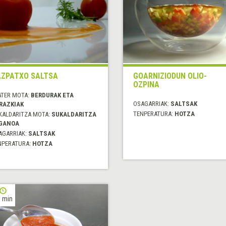
ZPATXO SALTSA
GOARNIZIODUN OLIO-
OZPINA
ATER MOTA:
BERDURAK ETA
OSAGARRIAK:
SALTSAK
RAZKIAK
TENPERATURA:
HOTZA
KALDARITZA MOTA:
SUKALDARITZA
GANOA
AGARRIAK:
SALTSAK
NPERATURA:
HOTZA
 min