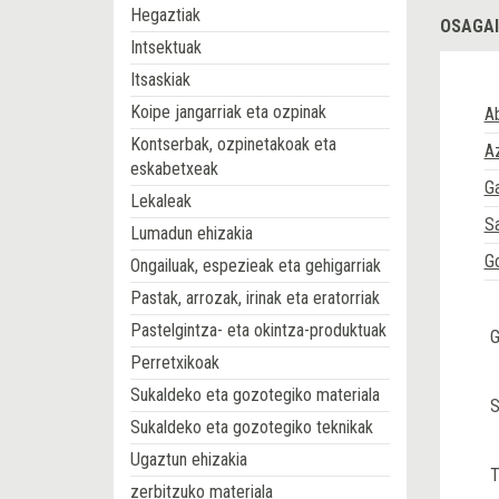
Hegaztiak
OSAGAI
Intsektuak
Itsaskiak
Koipe jangarriak eta ozpinak
A
Kontserbak, ozpinetakoak eta
A
eskabetxeak
Ga
Lekaleak
Sa
Lumadun ehizakia
Go
Ongailuak, espezieak eta gehigarriak
Pastak, arrozak, irinak eta eratorriak
Pastelgintza- eta okintza-produktuak
G
Perretxikoak
Sukaldeko eta gozotegiko materiala
S
Sukaldeko eta gozotegiko teknikak
Ugaztun ehizakia
T
zerbitzuko materiala