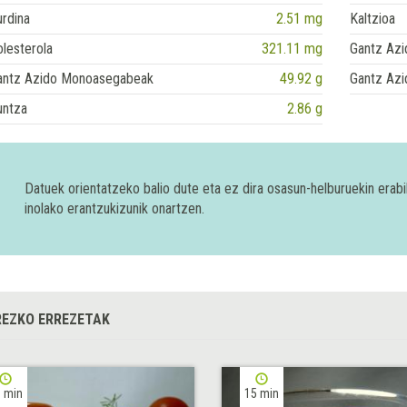
rdina
2.51 mg
Kaltzioa
lesterola
321.11 mg
Gantz Azi
antz Azido Monoasegabeak
49.92 g
Gantz Azi
untza
2.86 g
Datuek orientatzeko balio dute eta ez dira osasun-helburuekin era
inolako erantzukizunik onartzen.
EZKO ERREZETAK
 min
15 min