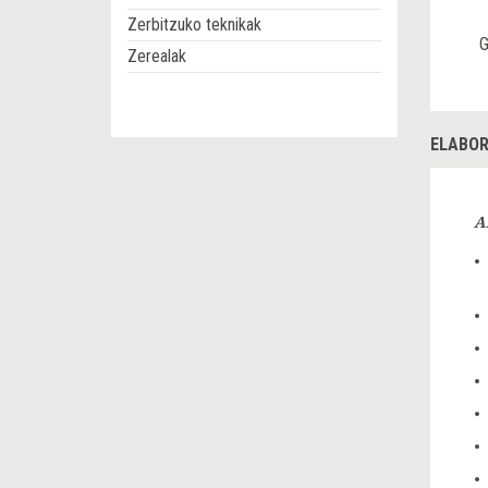
Zerbitzuko teknikak
G
Zerealak
ELABOR
A