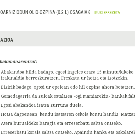
OARNIZIODUN OLIO-OZPINA (0.2 L) OSAGAIAK
IKUSI ERREZETA
AZIOA
bakandoarentzat:
Abakandoa hilda badago, egosi ingeles erara 15 minutu/kikoko 
irakinaldia berreskuratzen. Freskatu ur hotza eta izotzekin.
Bizirik badago, egosi ur epelean edo hil ozpina ahora botatzen.
Gomedagarria da zuloak estaltzea -ogi mamiarekin- hankak falt
Egosi abakandoa isatsa zurruna duela.
Hotza dagoenean, kendu isatsaren oskola kontu handiz. Matxard
Atera burualdeko haragia eta erreserbatu saltsa ontzeko.
Erreserbatu korala saltsa ontzeko. Apaindu hanka eta oskolarek