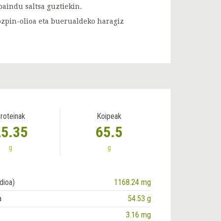
paindu saltsa guztiekin.
 ozpin-olioa eta buerualdeko haragiz
roteinak
Koipeak
25.35
65.5
g
g
dioa)
1168.24 mg
a
54.53 g
3.16 mg