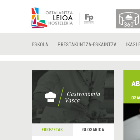
ESKOLA
PRESTAKUNTZA-ESKAINTZA
IKASL
AB
OSA
&
A
ERREZETAK
GLOSARIOA