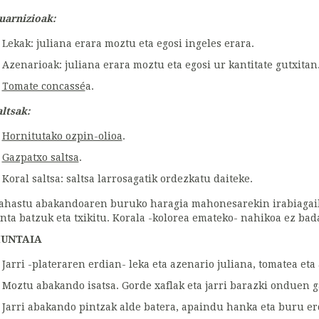
uarnizioak:
Lekak: juliana erara moztu eta egosi ingeles erara.
Azenarioak: juliana erara moztu eta egosi ur kantitate gutxitan
Tomate concassé
a.
altsak:
Hornitutako ozpin-olioa
.
Gazpatxo saltsa
.
Koral saltsa: saltsa larrosagatik ordezkatu daiteke.
ahastu abakandoaren buruko haragia mahonesarekin irabiagailu
anta batzuk eta txikitu. Korala -kolorea emateko- nahikoa ez bada
UNTAIA
Jarri -plateraren erdian- leka eta azenario juliana, tomatea eta
Moztu abakando isatsa. Gorde xaflak eta jarri barazki onduen 
Jarri abakando pintzak alde batera, apaindu hanka eta buru er