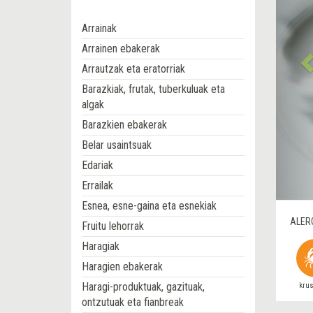
Arrainak
Arrainen ebakerak
Arrautzak eta eratorriak
Barazkiak, frutak, tuberkuluak eta
algak
Barazkien ebakerak
Belar usaintsuak
Edariak
Errailak
Esnea, esne-gaina eta esnekiak
ALER
Fruitu lehorrak
Haragiak
Haragien ebakerak
Haragi-produktuak, gazituak,
kru
ontzutuak eta fianbreak