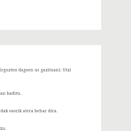
(egozten dagoen ur gazituan). Utzi
an baditu.
ak osorik atera behar dira.
in.