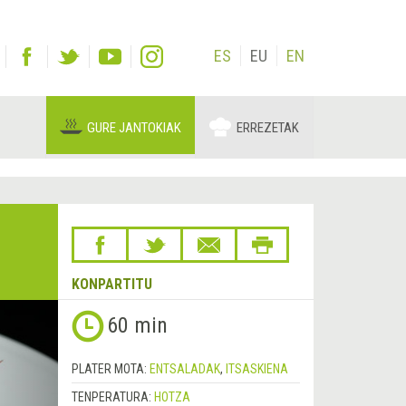
ES
EU
EN
GURE JANTOKIAK
ERREZETAK
KONPARTITU
Hurrengoa
60 min
&rsaquo;
PLATER MOTA:
ENTSALADAK
,
ITSASKIENA
TENPERATURA:
HOTZA