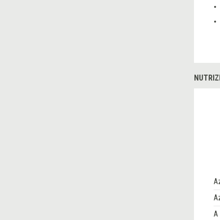
NUTRIZ
A
Az
A 