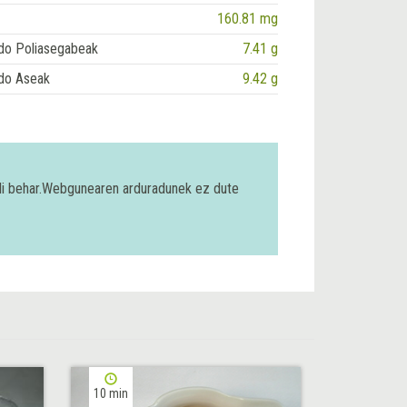
160.81 mg
do Poliasegabeak
7.41 g
do Aseak
9.42 g
bili behar.Webgunearen arduradunek ez dute
10 min