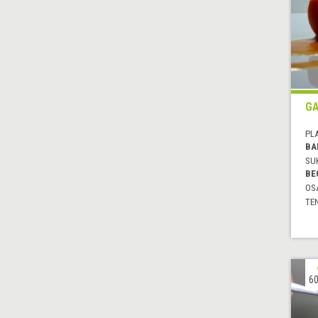
GA
PL
BA
SU
BE
OS
TE
60