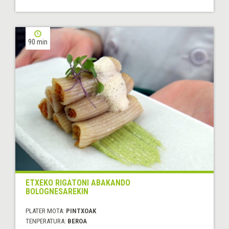
90 min
ETXEKO RIGATONI ABAKANDO
BOLOGNESAREKIN
PLATER MOTA:
PINTXOAK
TENPERATURA:
BEROA