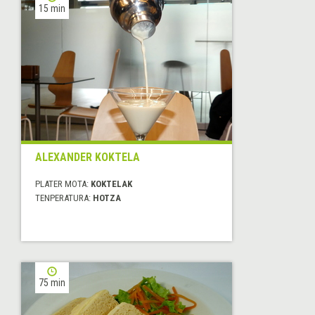
15 min
ALEXANDER KOKTELA
PLATER MOTA:
KOKTELAK
TENPERATURA:
HOTZA
75 min