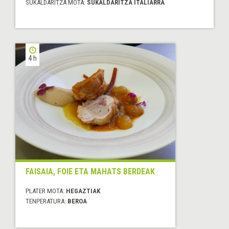
SUKALDARITZA MOTA:
SUKALDARITZA ITALIARRA
4 h
FAISAIA, FOIE ETA MAHATS BERDEAK
PLATER MOTA:
HEGAZTIAK
TENPERATURA:
BEROA