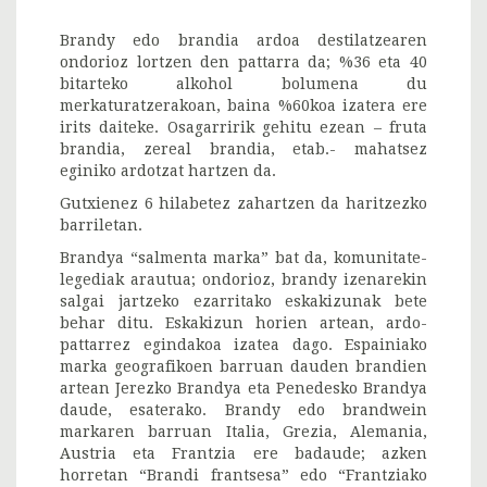
Brandy edo brandia ardoa destilatzearen
ondorioz lortzen den pattarra da; %36 eta 40
bitarteko alkohol bolumena du
merkaturatzerakoan, baina %60koa izatera ere
irits daiteke. Osagarririk gehitu ezean – fruta
brandia, zereal brandia, etab.- mahatsez
eginiko ardotzat hartzen da.
Gutxienez 6 hilabetez zahartzen da haritzezko
barriletan.
Brandya “salmenta marka” bat da, komunitate-
legediak arautua; ondorioz, brandy izenarekin
salgai jartzeko ezarritako eskakizunak bete
behar ditu. Eskakizun horien artean, ardo-
pattarrez egindakoa izatea dago. Espainiako
marka geografikoen barruan dauden brandien
artean Jerezko Brandya eta Penedesko Brandya
daude, esaterako. Brandy edo brandwein
markaren barruan Italia, Grezia, Alemania,
Austria eta Frantzia ere badaude; azken
horretan “Brandi frantsesa” edo “Frantziako