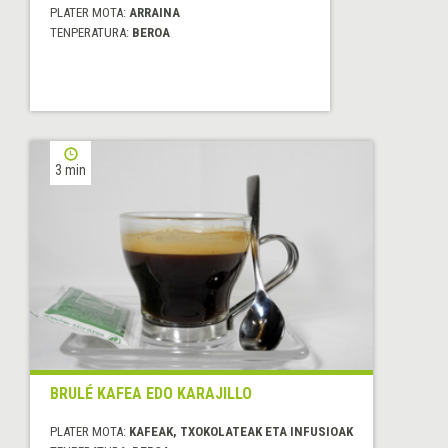
PLATER MOTA:
ARRAINA
TENPERATURA:
BEROA
3 min
BRULÉ KAFEA EDO KARAJILLO
PLATER MOTA:
KAFEAK, TXOKOLATEAK ETA INFUSIOAK