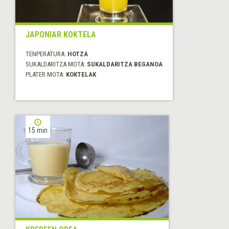
JAPONIAR KOKTELA
TENPERATURA:
HOTZA
SUKALDARITZA MOTA:
SUKALDARITZA BEGANOA
PLATER MOTA:
KOKTELAK
15 min