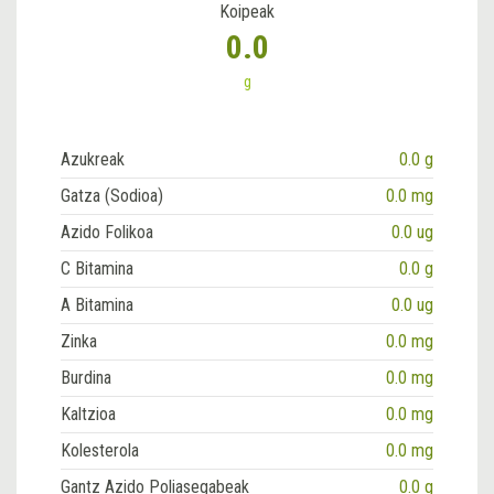
Koipeak
0.0
g
Azukreak
0.0 g
Gatza (Sodioa)
0.0 mg
Azido Folikoa
0.0 ug
C Bitamina
0.0 g
A Bitamina
0.0 ug
Zinka
0.0 mg
Burdina
0.0 mg
Kaltzioa
0.0 mg
Kolesterola
0.0 mg
Gantz Azido Poliasegabeak
0.0 g