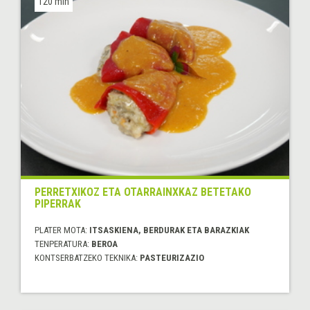
120 min
PERRETXIKOZ ETA OTARRAINXKAZ BETETAKO
PIPERRAK
PLATER MOTA:
ITSASKIENA, BERDURAK ETA BARAZKIAK
TENPERATURA:
BEROA
KONTSERBATZEKO TEKNIKA:
PASTEURIZAZIO