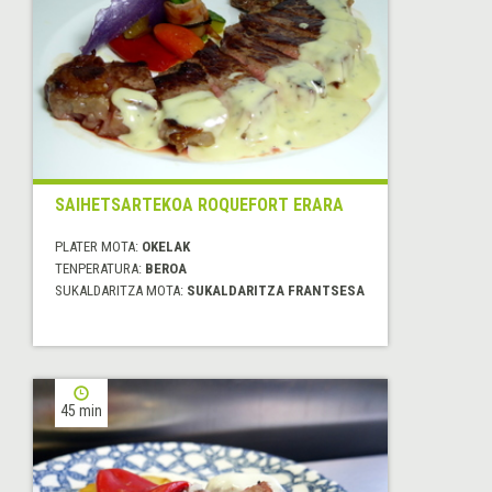
SAIHETSARTEKOA ROQUEFORT ERARA
PLATER MOTA:
OKELAK
TENPERATURA:
BEROA
SUKALDARITZA MOTA:
SUKALDARITZA FRANTSESA
45 min