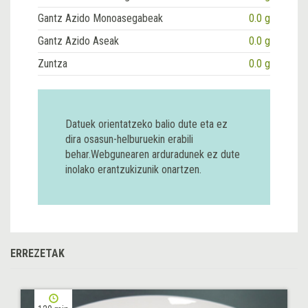
Gantz Azido Monoasegabeak
0.0 g
Gantz Azido Aseak
0.0 g
Zuntza
0.0 g
Datuek orientatzeko balio dute eta ez
dira osasun-helburuekin erabili
behar.Webgunearen arduradunek ez dute
inolako erantzukizunik onartzen.
ERREZETAK