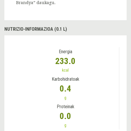
Brandya” daukagu.
NUTRIZIO-INFORMAZIOA (0.1 L)
Energia
233.0
kcal
Karbohidratoak
0.4
g
Proteinak
0.0
g