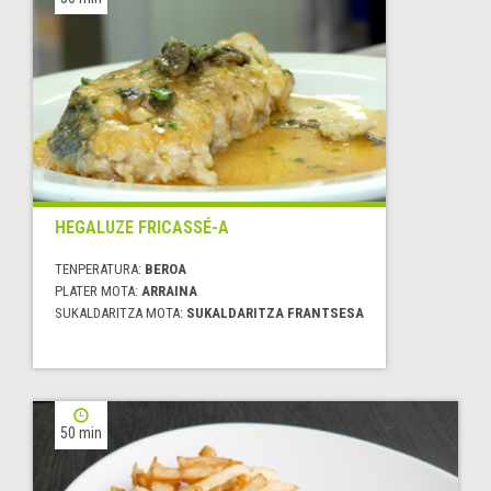
HEGALUZE FRICASSÉ-A
TENPERATURA:
BEROA
PLATER MOTA:
ARRAINA
SUKALDARITZA MOTA:
SUKALDARITZA FRANTSESA
50 min