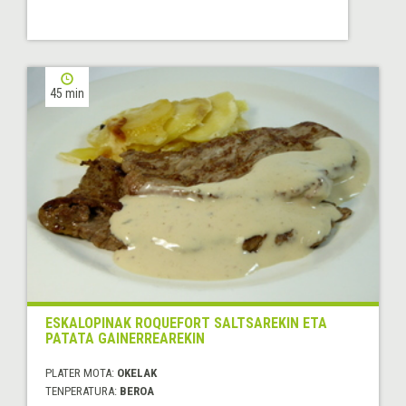
45 min
ESKALOPINAK ROQUEFORT SALTSAREKIN ETA
PATATA GAINERREAREKIN
PLATER MOTA:
OKELAK
TENPERATURA:
BEROA