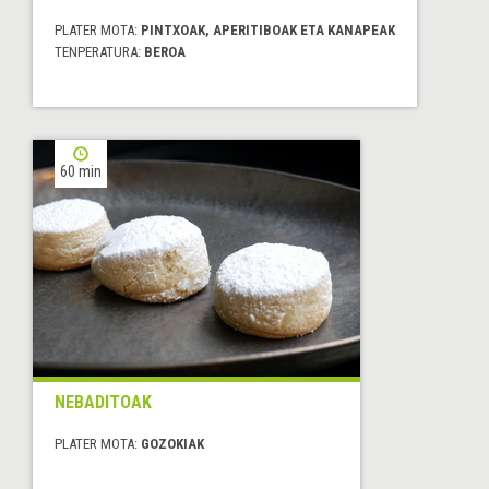
PLATER MOTA:
PINTXOAK, APERITIBOAK ETA KANAPEAK
TENPERATURA:
BEROA
60 min
NEBADITOAK
PLATER MOTA:
GOZOKIAK