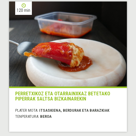
120 min
PERRETXIKOZ ETA OTARRAINXKAZ BETETAKO
PIPERRAK SALTSA BIZKAINAREKIN
PLATER MOTA:
ITSASKIENA, BERDURAK ETA BARAZKIAK
TENPERATURA:
BEROA