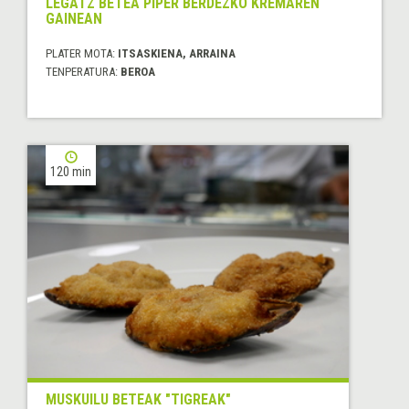
LEGATZ BETEA PIPER BERDEZKO KREMAREN
GAINEAN
PLATER MOTA:
ITSASKIENA, ARRAINA
TENPERATURA:
BEROA
120 min
MUSKUILU BETEAK "TIGREAK"