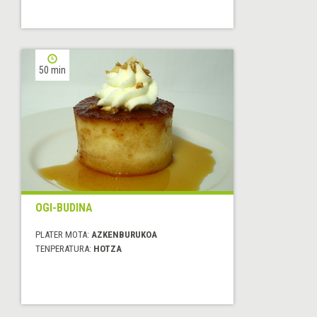
50 min
OGI-BUDINA
PLATER MOTA:
AZKENBURUKOA
TENPERATURA:
HOTZA