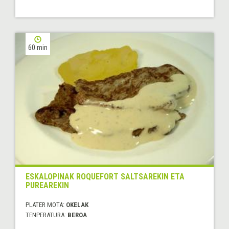
60 min
ESKALOPINAK ROQUEFORT SALTSAREKIN ETA
PUREAREKIN
PLATER MOTA:
OKELAK
TENPERATURA:
BEROA