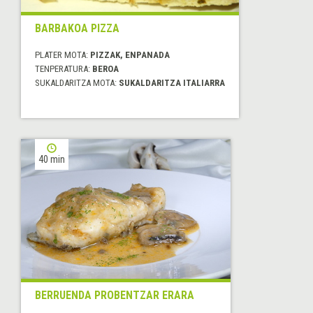
BARBAKOA PIZZA
PLATER MOTA:
PIZZAK, ENPANADA
TENPERATURA:
BEROA
SUKALDARITZA MOTA:
SUKALDARITZA ITALIARRA
40 min
BERRUENDA PROBENTZAR ERARA