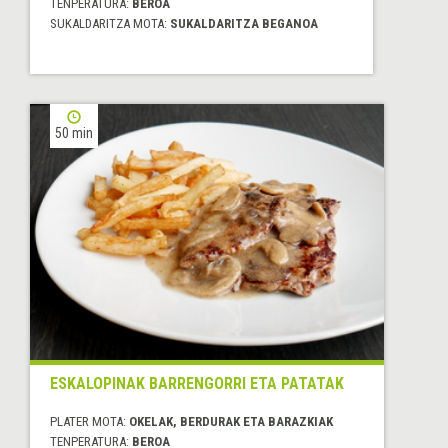
TENPERATURA:
BEROA
SUKALDARITZA MOTA:
SUKALDARITZA BEGANOA
50 min
ESKALOPINAK BARRENGORRI ETA PATATAK
PLATER MOTA:
OKELAK, BERDURAK ETA BARAZKIAK
TENPERATURA:
BEROA