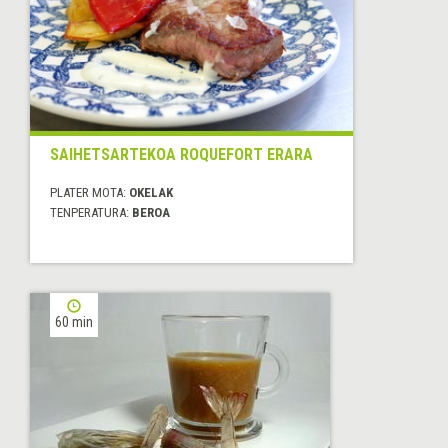
SAIHETSARTEKOA ROQUEFORT ERARA
PLATER MOTA:
OKELAK
TENPERATURA:
BEROA
60 min