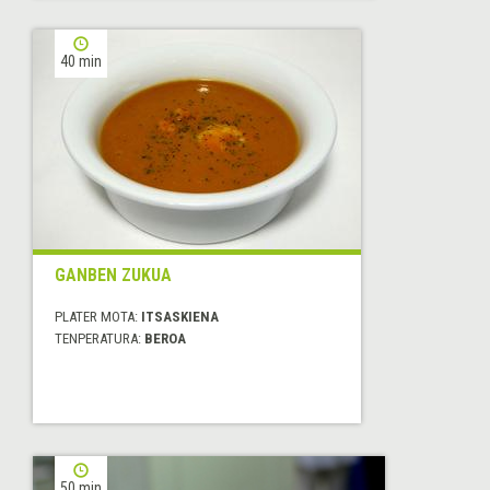
40 min
GANBEN ZUKUA
PLATER MOTA:
ITSASKIENA
TENPERATURA:
BEROA
50 min