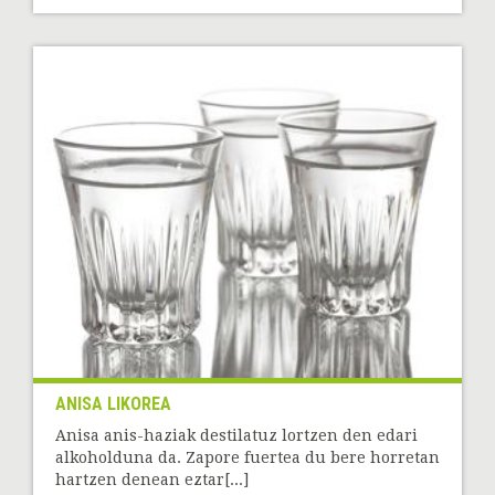
ANISA LIKOREA
Anisa anis-haziak destilatuz lortzen den edari
alkoholduna da. Zapore fuertea du bere horretan
hartzen denean eztar[...]