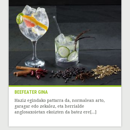
BEEFEATER GINA
Haziz egindako pattarra da, normalean arto,
garagar edo zekalez, eta herrialde
anglosaxoietan ekoizten da batez ere[...]