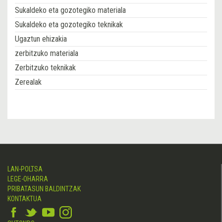
Sukaldeko eta gozotegiko materiala
Sukaldeko eta gozotegiko teknikak
Ugaztun ehizakia
zerbitzuko materiala
Zerbitzuko teknikak
Zerealak
LAN-POLTSA
LEGE-OHARRA
PRIBATASUN BALDINTZAK
KONTAKTUA