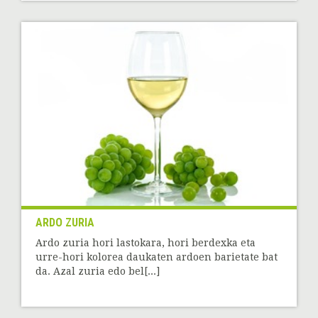
ARDO ZURIA
Ardo zuria hori lastokara, hori berdexka eta
urre-hori kolorea daukaten ardoen barietate bat
da. Azal zuria edo bel[...]