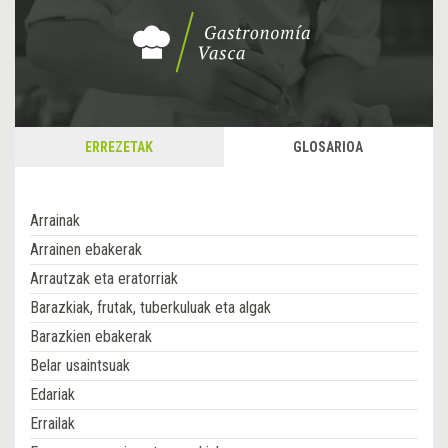
ERREZETAK
GLOSARIOA
Arrainak
Arrainen ebakerak
Arrautzak eta eratorriak
Barazkiak, frutak, tuberkuluak eta algak
Barazkien ebakerak
Belar usaintsuak
Edariak
Errailak