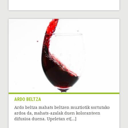
ARDO BELTZA
Ardo beltza mahats beltzen muztiotik sortutako
ardoa da, mahats-azalak duen koloranteen
difusioa duena. Upeletan et[...]