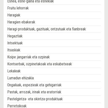
Esnea, esne-gaina eta esnekiak
Fruitu lehorrak
Haragiak
Haragien ebakerak
Haragi-produktuak, gazituak, ontzutuak eta fianbreak
Hegaztiak
Intsektuak
Itsaskiak
Koipe jangarriak eta ozpinak
Kontserbak, ozpinetakoak eta eskabetxeak
Lekaleak
Lumadun ehizakia
Ongailuak, espezieak eta gehigarriak
Pastak, arrozak, irinak eta eratorriak
Pastelgintza- eta okintza-produktuak
Perretxikoak