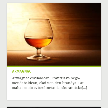
ARMAGNAC
Armagnac eskualdean, Frantziako hego-
mendebaldean, ekoizten den brandya. Lau
mahatsondo ezberdinetatik eskuratutako[...]