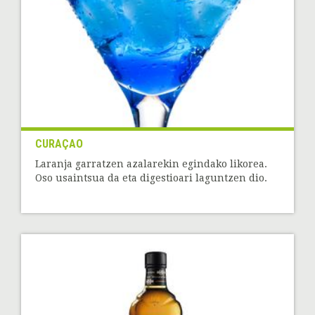
CURAÇAO
Laranja garratzen azalarekin egindako likorea.
Oso usaintsua da eta digestioari laguntzen dio.