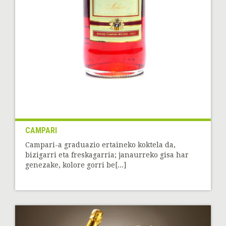
CAMPARI
Campari-a graduazio ertaineko koktela da,
bizigarri eta freskagarria; janaurreko gisa har
genezake, kolore gorri be[...]