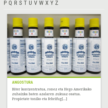
P
Q
R
S
T
U
V
W
X
Y
Z
ANGOSTURA
Biter kontzentratua, ronez eta Hego Amerikako
zuhaixka baten azalaren zukuaz osatua.
Propietate toniko eta febrifug[...]