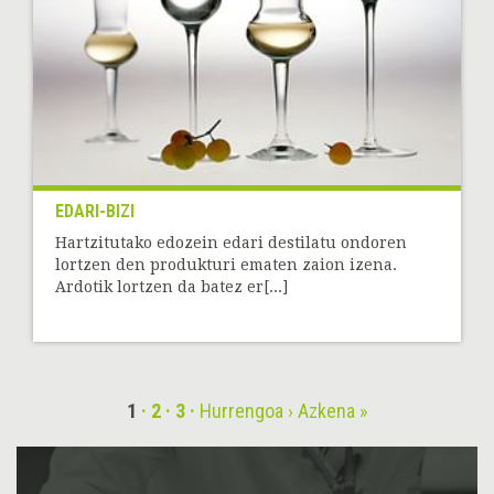
EDARI-BIZI
Hartzitutako edozein edari destilatu ondoren
lortzen den produkturi ematen zaion izena.
Ardotik lortzen da batez er[...]
1
2
3
Hurrengoa ›
Azkena »