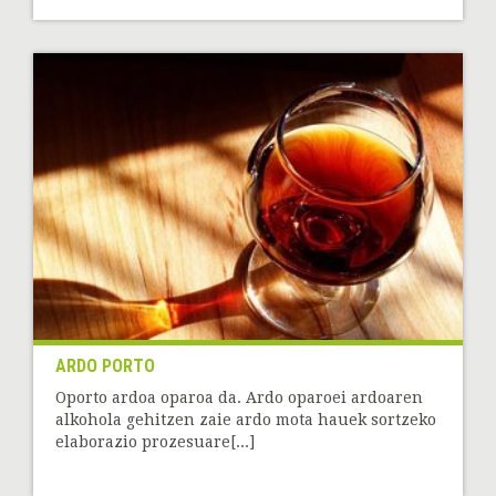
ARDO PORTO
Oporto ardoa oparoa da. Ardo oparoei ardoaren
alkohola gehitzen zaie ardo mota hauek sortzeko
elaborazio prozesuare[...]