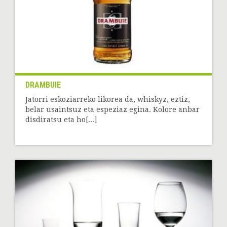
DRAMBUIE
Jatorri eskoziarreko likorea da, whiskyz, eztiz,
belar usaintsuz eta espeziaz egina. Kolore anbar
disdiratsu eta ho[...]