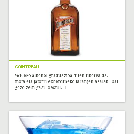
COINTREAU
%40eko alkohol graduazioa duen likorea da,
mota eta jatorri ezberdineko laranjen azalak –bai
gozo zein gazi- destil[...]