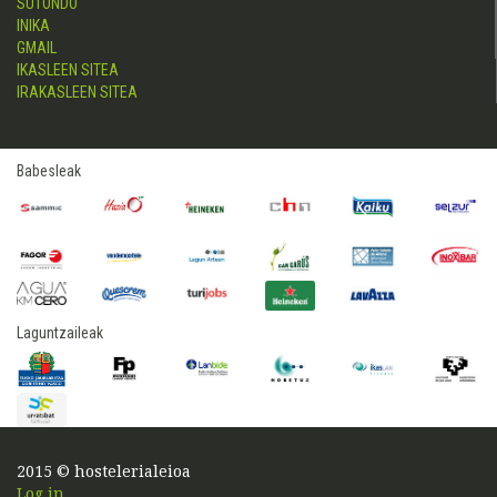
SUTONDO
INIKA
GMAIL
IKASLEEN SITEA
IRAKASLEEN SITEA
Babesleak
Laguntzaileak
2015 © hostelerialeioa
Log in