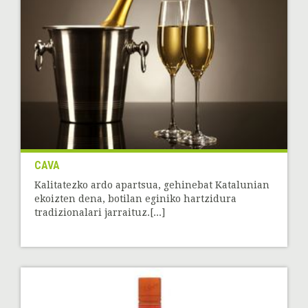
CAVA
Kalitatezko ardo apartsua, gehinebat Katalunian
ekoizten dena, botilan eginiko hartzidura
tradizionalari jarraituz.[...]