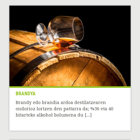
BRANDYA
Brandy edo brandia ardoa destilatzearen
ondorioz lortzen den pattarra da; %36 eta 40
bitarteko alkohol bolumena du [...]