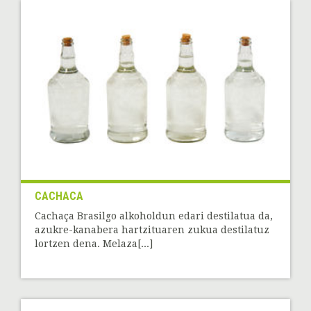
CACHACA
Cachaça Brasilgo alkoholdun edari destilatua da,
azukre-kanabera hartzituaren zukua destilatuz
lortzen dena. Melaza[...]