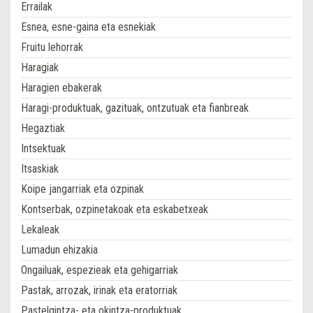
Errailak
Esnea, esne-gaina eta esnekiak
Fruitu lehorrak
Haragiak
Haragien ebakerak
Haragi-produktuak, gazituak, ontzutuak eta fianbreak
Hegaztiak
Intsektuak
Itsaskiak
Koipe jangarriak eta ozpinak
Kontserbak, ozpinetakoak eta eskabetxeak
Lekaleak
Lumadun ehizakia
Ongailuak, espezieak eta gehigarriak
Pastak, arrozak, irinak eta eratorriak
Pastelgintza- eta okintza-produktuak