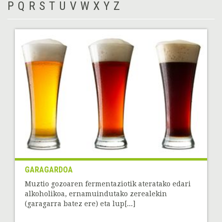
P
Q
R
S
T
U
V
W
X
Y
Z
GARAGARDOA
Muztio gozoaren fermentaziotik ateratako edari
alkoholikoa, ernamuindutako zerealekin
(garagarra batez ere) eta lup[...]