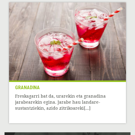
GRANADINA
Freskagarri bat da, urarekin eta granadina
jarabearekin egina. Jarabe hau landare-
sustantziekin, azido zitrikoareki[...]