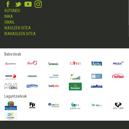
SUTONDO
INIKA
GMAIL
IKASLEEN SITEA
IRAKASLEEN SITEA
Babesleak
Laguntzaileak