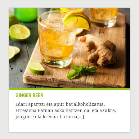
GINGER BEER
Edari apartsu eta apur bat alkoholizatua.
Erresuma Batuan asko hartzen da, eta azukre,
jengibre eta kremor tartaroa[...]