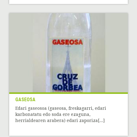
GASEOSA
Edari gaseosoa (gaseosa, freskagarri, edari
karbonatatu edo soda ere ezaguna,
herrialdearen arabera) edari zaporiza[...]