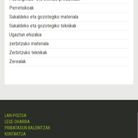
Perretxikoak
Sukaldeko eta gozotegiko materiala
Sukaldeko eta gozotegiko teknikak
Ugaztun ehizakia
zerbitzuko materiala
Zerbitzuko teknikak
Zerealak
LAN-POLTSA
LEGE-OHARRA
PRIBATASUN BALDINTZAK
KONTAKTUA