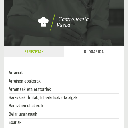
ERREZETAK
GLOSARIOA
Arrainak
Arrainen ebakerak
Arrautzak eta eratorriak
Barazkiak, frutak, tuberkuluak eta algak
Barazkien ebakerak
Belar usaintsuak
Edariak