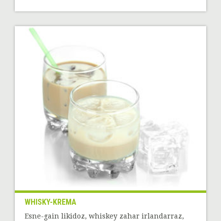
WHISKY-KREMA
Esne-gain likidoz, whiskey zahar irlandarraz,