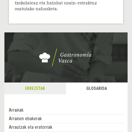
txokolateaz eta hainbat usain-estraktuz
osatutako nahasketa.
ERREZETAK
GLOSARIOA
Arrainak
Arrainen ebakerak
Arrautzak eta eratorriak