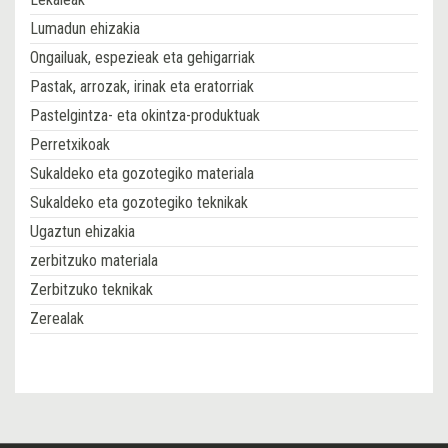
Lumadun ehizakia
Ongailuak, espezieak eta gehigarriak
Pastak, arrozak, irinak eta eratorriak
Pastelgintza- eta okintza-produktuak
Perretxikoak
Sukaldeko eta gozotegiko materiala
Sukaldeko eta gozotegiko teknikak
Ugaztun ehizakia
zerbitzuko materiala
Zerbitzuko teknikak
Zerealak