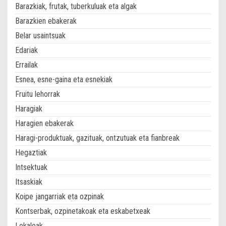
Barazkiak, frutak, tuberkuluak eta algak
Barazkien ebakerak
Belar usaintsuak
Edariak
Errailak
Esnea, esne-gaina eta esnekiak
Fruitu lehorrak
Haragiak
Haragien ebakerak
Haragi-produktuak, gazituak, ontzutuak eta fianbreak
Hegaztiak
Intsektuak
Itsaskiak
Koipe jangarriak eta ozpinak
Kontserbak, ozpinetakoak eta eskabetxeak
Lekaleak