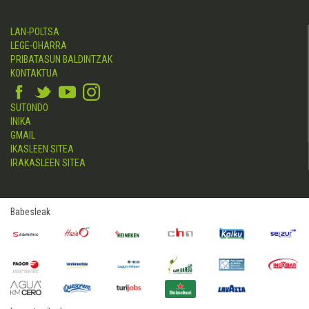
LAN-POLTSA
LEGE-OHARRA
PRIBATASUN BALDINTZAK
KONTAKTUA
SUTONDO
INIKA
GMAIL
IKASLEEN SITEA
IRAKASLEEN SITEA
Babesleak