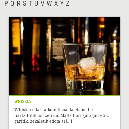
P
Q
R
S
T
U
V
W
X
Y
Z
WHISKIA
Whiskia edari alkoholikoa da eta malta
hartzitutik lortzen da. Malta hori garagarretik,
garitik, zekaletik edota ar[...]