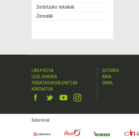
Zerbitzuko teknikak
Zerealak
LAN-POLTSA
SUTONDO
LEGE-OHARRA
INIKA
PRIBATASUN BALDINTZAK
GMAIL
KONTAKTUA
Babesleak