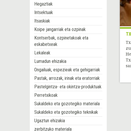
Hegaztiak
Intsektuak
Itsaskiak
Koipe jangarriak eta ozpinak
TX
Kontserbak, ozpinetakoak eta
Tx
eskabetxeak
zu
Lekaleak
He
Tx
Lumadun ehizakia
sa
Ongailuak, espezieak eta gehigarriak
Pastak, arrozak, irinak eta eratorriak
Pastelgintza- eta okintza-produktuak
Perretxikoak
Sukaldeko eta gozotegiko materiala
Sukaldeko eta gozotegiko teknikak
Ugaztun ehizakia
zerbitzuko materiala