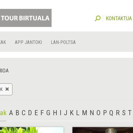
KONTAKTUA
EAK
APP JANTOKI
LAN-POLTSA
RIOA
AK
iak
A
B
C
D
E
F
G
H
I
J
K
L
M
N
O
P
Q
R
S
T