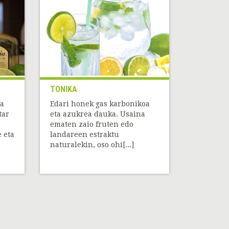
TONIKA
ua
Edari honek gas karbonikoa
tar
eta azukrea dauka. Usaina
ematen zaio fruten edo
 eta
landareen estraktu
naturalekin, oso ohi[...]