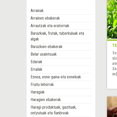
Arrainak
Arrainen ebakerak
Arrautzak eta eratorriak
Barazkiak, frutak, tuberkuluak eta
algak
T
Barazkien ebakerak
Te
Belar usaintsuak
si
Edariak
at
Za
Errailak
m[.
Esnea, esne-gaina eta esnekiak
Fruitu lehorrak
Haragiak
Haragien ebakerak
Haragi-produktuak, gazituak,
ontzutuak eta fianbreak