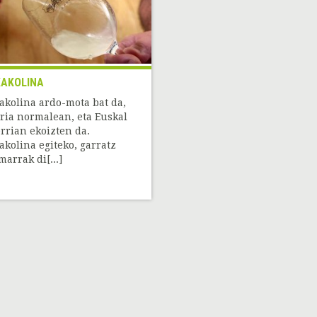
AKOLINA
akolina ardo-mota bat da,
ria normalean, eta Euskal
rrian ekoizten da.
akolina egiteko, garratz
marrak di[...]