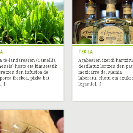
EA
TEKILA
a te-landarearen (Camellia
Agabearen izerdi hartzit
nensis) hosto eta kimuetatik
destilatuz lortzen den pat
eratzen den infusioa da.
mexicarra da. Mamia
porea freskoa, pixka bat
laberatu, ehotu eta azukre
..]
legamie[...]