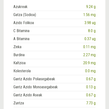
Azukreak
9.24 g
Gatza (Sodioa)
1.56 mg
Azido Folikoa
3.98 ug
C Bitamina
8.0 g
A Bitamina
0.37 ug
Zinka
0.11 mg
Burdina
2.27 mg
Kaltzioa
20.9 mg
Kolesterola
0.0 mg
Gantz Azido Poliasegabeak
0.67 g
Gantz Azido Monoasegabeak
0.13 g
Gantz Azido Aseak
0.67 g
Zuntza
7.73 g