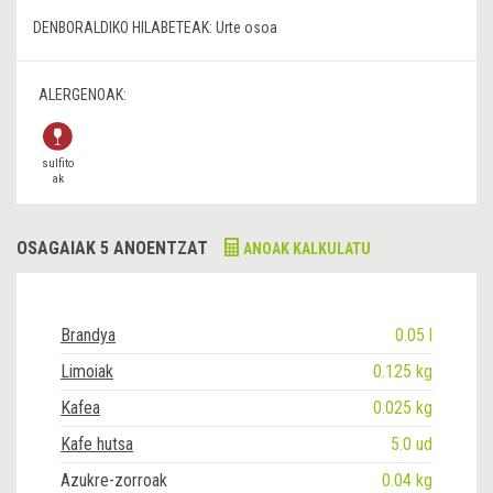
DENBORALDIKO HILABETEAK:
Urte osoa
ALERGENOAK:
sulfito
ak
OSAGAIAK 5 ANOENTZAT
ANOAK KALKULATU
Brandya
0.05 l
Limoiak
0.125 kg
Kafea
0.025 kg
Kafe hutsa
5.0 ud
Azukre-zorroak
0.04 kg