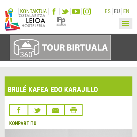
KONTAKTUA
ES
EU
EN
Togg
navig
BRULÉ KAFEA EDO KARAJILLO
KONPARTITU