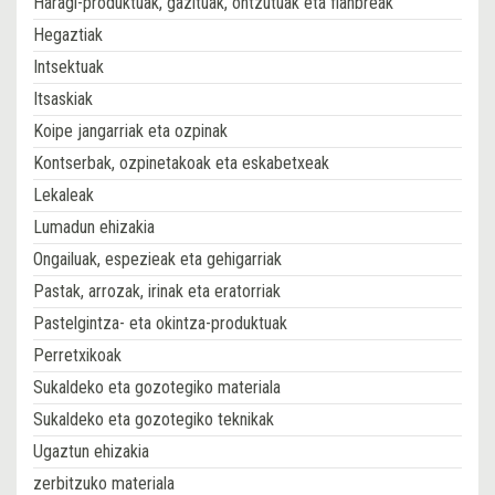
Haragi-produktuak, gazituak, ontzutuak eta fianbreak
Hegaztiak
Intsektuak
Itsaskiak
Koipe jangarriak eta ozpinak
Kontserbak, ozpinetakoak eta eskabetxeak
Lekaleak
Lumadun ehizakia
Ongailuak, espezieak eta gehigarriak
Pastak, arrozak, irinak eta eratorriak
Pastelgintza- eta okintza-produktuak
Perretxikoak
Sukaldeko eta gozotegiko materiala
Sukaldeko eta gozotegiko teknikak
Ugaztun ehizakia
zerbitzuko materiala