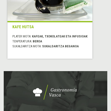
KAFE HUTSA
PLATER MOTA:
KAFEAK, TXOKOLATEAK ETA INFUSIOAK
TENPERATURA:
BEROA
SUKALDARITZA MOTA:
SUKALDARITZA BEGANOA