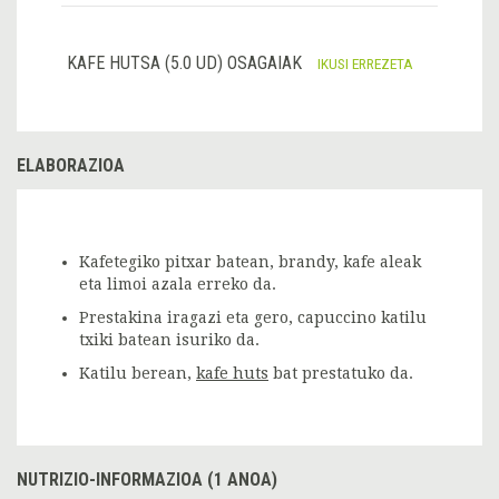
KAFE HUTSA (5.0 UD) OSAGAIAK
IKUSI ERREZETA
ELABORAZIOA
Kafetegiko pitxar batean, brandy, kafe aleak
eta limoi azala erreko da.
Prestakina iragazi eta gero, capuccino katilu
txiki batean isuriko da.
Katilu berean,
kafe huts
bat prestatuko da.
NUTRIZIO-INFORMAZIOA (1 ANOA)