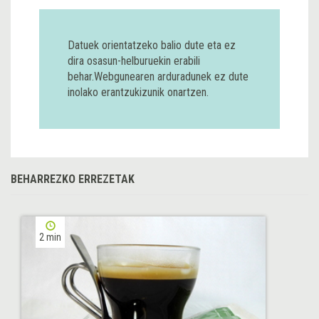
Datuek orientatzeko balio dute eta ez
dira osasun-helburuekin erabili
behar.Webgunearen arduradunek ez dute
inolako erantzukizunik onartzen.
BEHARREZKO ERREZETAK
2 min