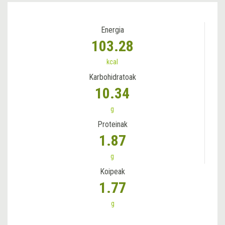
Energia
103.28
kcal
Karbohidratoak
10.34
g
Proteinak
1.87
g
Koipeak
1.77
g