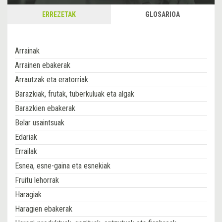
ERREZETAK
GLOSARIOA
Arrainak
Arrainen ebakerak
Arrautzak eta eratorriak
Barazkiak, frutak, tuberkuluak eta algak
Barazkien ebakerak
Belar usaintsuak
Edariak
Errailak
Esnea, esne-gaina eta esnekiak
Fruitu lehorrak
Haragiak
Haragien ebakerak