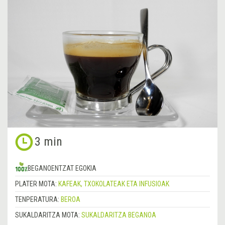
3 min
BEGANOENTZAT EGOKIA
PLATER MOTA:
KAFEAK, TXOKOLATEAK ETA INFUSIOAK
TENPERATURA:
BEROA
SUKALDARITZA MOTA:
SUKALDARITZA BEGANOA