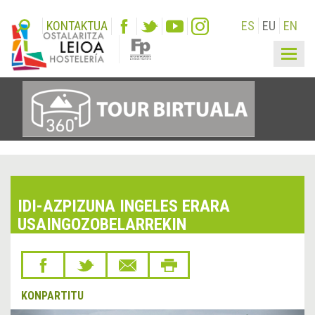
KONTAKTUA
ES
EU
EN
Togg
navig
IDI-AZPIZUNA INGELES ERARA
USAINGOZOBELARREKIN
KONPARTITU