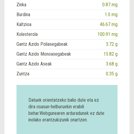
Zinka
0.87 mg
Burdina
1.0 mg
Kaltzioa
46.67 mg
Kolesterola
100.91 mg
Gantz Azido Poliasegabeak
3.72 g
Gantz Azido Monoasegabeak
15.82 g
Gantz Azido Aseak
3.68 g
Zuntza
0.35 g
Datuek orientatzeko balio dute eta ez
dira osasun-helburuekin erabili
behar.Webgunearen arduradunek ez dute
inolako erantzukizunik onartzen.