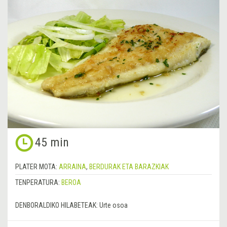
45 min
PLATER MOTA:
ARRAINA
,
BERDURAK ETA BARAZKIAK
TENPERATURA:
BEROA
DENBORALDIKO HILABETEAK:
Urte osoa