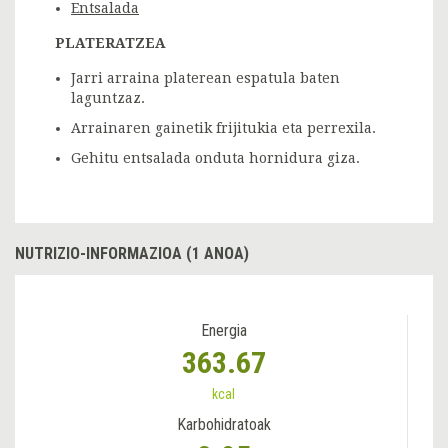
Entsalada
PLATERATZEA
Jarri arraina platerean espatula baten
laguntzaz.
Arrainaren gainetik frijitukia eta perrexila.
Gehitu entsalada onduta hornidura giza.
NUTRIZIO-INFORMAZIOA (1 ANOA)
Energia
363.67
kcal
Karbohidratoak