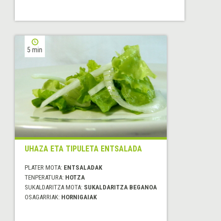
5 min
UHAZA ETA TIPULETA ENTSALADA
PLATER MOTA:
ENTSALADAK
TENPERATURA:
HOTZA
SUKALDARITZA MOTA:
SUKALDARITZA BEGANOA
OSAGARRIAK:
HORNIGAIAK