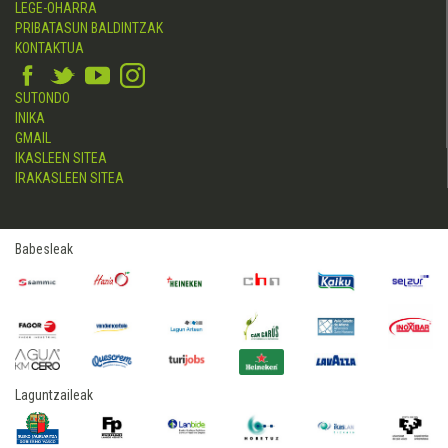
LEGE-OHARRA
PRIBATASUN BALDINTZAK
KONTAKTUA
SUTONDO
INIKA
GMAIL
IKASLEEN SITEA
IRAKASLEEN SITEA
Babesleak
Laguntzaileak