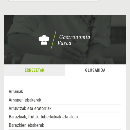
ERREZETAK
GLOSARIOA
Arrainak
Arrainen ebakerak
Arrautzak eta eratorriak
Barazkiak, frutak, tuberkuluak eta algak
Barazkien ebakerak