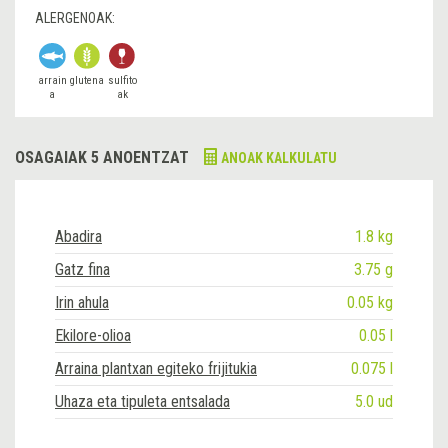
ALERGENOAK:
arrain
glutena
sulfito
a
ak
OSAGAIAK 5 ANOENTZAT
ANOAK KALKULATU
Abadira
1.8 kg
Gatz fina
3.75 g
Irin ahula
0.05 kg
Ekilore-olioa
0.05 l
Arraina plantxan egiteko frijitukia
0.075 l
Uhaza eta tipuleta entsalada
5.0 ud