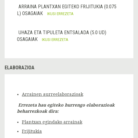
ARRAINA PLANTXAN EGITEKO FRIJITUKIA (0.075
L) OSAGAIAK
IKUSI ERREZETA
UHAZA ETA TIPULETA ENTSALADA (5.0 UD)
OSAGAIAK
IKUSI ERREZETA
ELABORAZIOA
Arrainen aurreelaborazioak
Errezeta hau egiteko hurrengo elaborazioak
beharrezkoak dira:
Plantxan egindako arrainak
Frijitukia