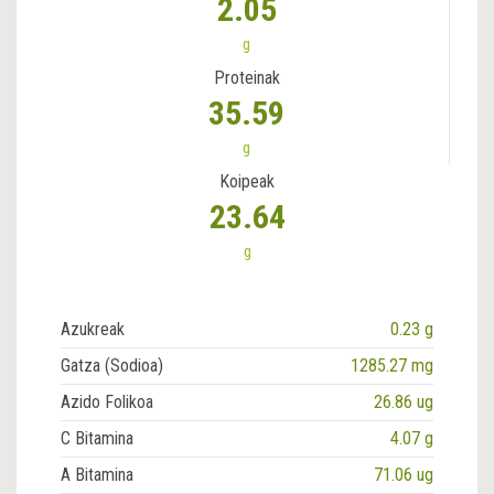
2.05
g
Proteinak
35.59
g
Koipeak
23.64
g
Azukreak
0.23 g
Gatza (Sodioa)
1285.27 mg
Azido Folikoa
26.86 ug
C Bitamina
4.07 g
A Bitamina
71.06 ug