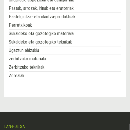
Pastak, arrozak, irinak eta eratorriak
Pastelgintza- eta okintza-produktuak
Perretxikoak
Sukaldeko eta gozotegiko materiala
Sukaldeko eta gozotegiko teknikak
Ugaztun ehizakia
zerbitzuko materiala
Zerbitzuko teknikak
Zerealak
LAN-POLTSA