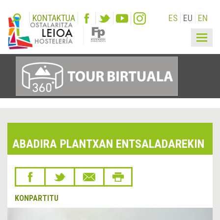
KONTAKTUA
ES
EU
EN
Togg
navig
ABADIRA PLANTXAN ENTSALADAREKIN
KONPARTITU