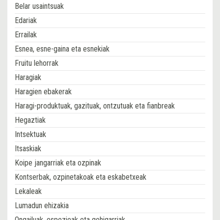
Belar usaintsuak
Edariak
Errailak
Esnea, esne-gaina eta esnekiak
Fruitu lehorrak
Haragiak
Haragien ebakerak
Haragi-produktuak, gazituak, ontzutuak eta fianbreak
Hegaztiak
Intsektuak
Itsaskiak
Koipe jangarriak eta ozpinak
Kontserbak, ozpinetakoak eta eskabetxeak
Lekaleak
Lumadun ehizakia
Ongailuak, espezieak eta gehigarriak