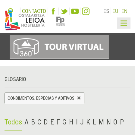
CONTACTO
ES
EU
EN
Togg
navig
GLOSARIO
CONDIMENTOS, ESPECIAS Y ADITIVOS
Todos
A
B
C
D
E
F
G
H
I
J
K
L
M
N
O
P