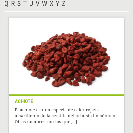
Q
R
S
T
U
V
W
X
Y
Z
ACHIOTE
El achiote es una especia de color rojizo-
amarillento de la semilla del arbusto homónimo.
Otros nombres con los que[...]