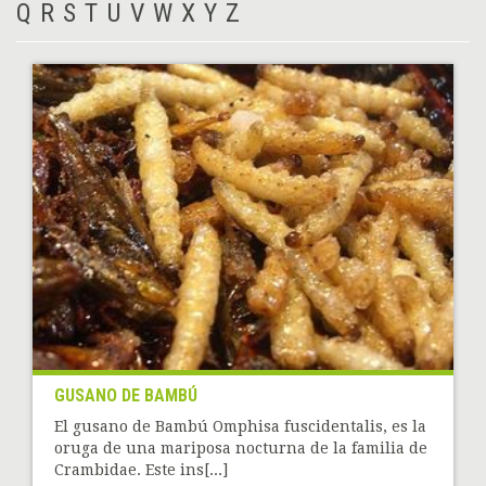
Q
R
S
T
U
V
W
X
Y
Z
GUSANO DE BAMBÚ
El gusano de Bambú Omphisa fuscidentalis, es la
oruga de una mariposa nocturna de la familia de
Crambidae. Este ins[...]