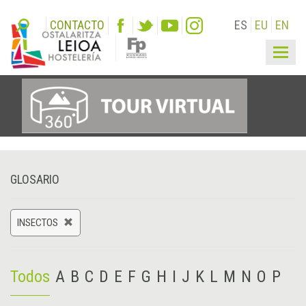
CONTACTO
ES
EU
EN
Togg
navig
GLOSARIO
INSECTOS
Todos
A
B
C
D
E
F
G
H
I
J
K
L
M
N
O
P