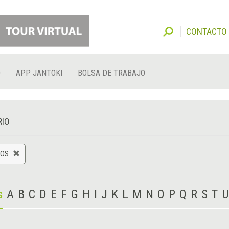
CONTACTO
O
APP JANTOKI
BOLSA DE TRABAJO
RIO
TOS
s
A
B
C
D
E
F
G
H
I
J
K
L
M
N
O
P
Q
R
S
T
U