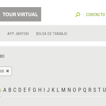
CONTACTO
O
APP JANTOKI
BOLSA DE TRABAJO
RIO
TOS
s
A
B
C
D
E
F
G
H
I
J
K
L
M
N
O
P
Q
R
S
T
U