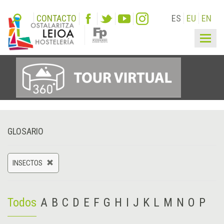
CONTACTO
ES
EU
EN
Togg
navig
GLOSARIO
INSECTOS
Todos
A
B
C
D
E
F
G
H
I
J
K
L
M
N
O
P