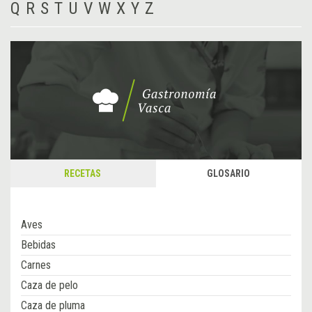
Q
R
S
T
U
V
W
X
Y
Z
RECETAS
GLOSARIO
Aves
Bebidas
Carnes
Caza de pelo
Caza de pluma