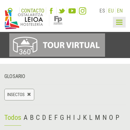
CONTACTO
ES
EU
EN
Togg
navig
GLOSARIO
INSECTOS
Todos
A
B
C
D
E
F
G
H
I
J
K
L
M
N
O
P