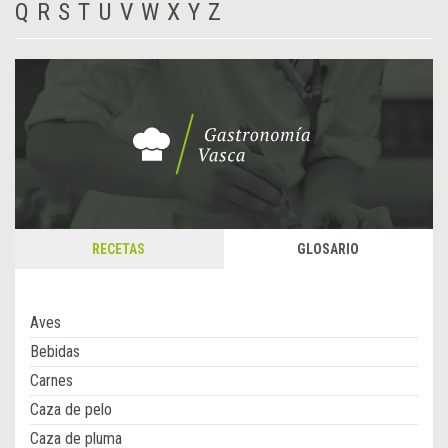
Q
R
S
T
U
V
W
X
Y
Z
RECETAS
GLOSARIO
Aves
Bebidas
Carnes
Caza de pelo
Caza de pluma