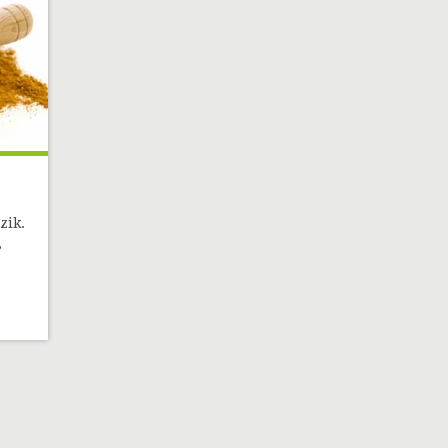
zik.
,