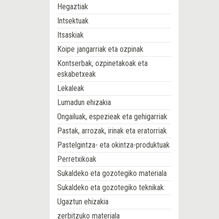
Hegaztiak
Intsektuak
Itsaskiak
Koipe jangarriak eta ozpinak
Kontserbak, ozpinetakoak eta
eskabetxeak
Lekaleak
Lumadun ehizakia
Ongailuak, espezieak eta gehigarriak
Pastak, arrozak, irinak eta eratorriak
Pastelgintza- eta okintza-produktuak
Perretxikoak
Sukaldeko eta gozotegiko materiala
Sukaldeko eta gozotegiko teknikak
Ugaztun ehizakia
zerbitzuko materiala