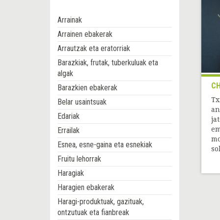
Arrainak
Arrainen ebakerak
Arrautzak eta eratorriak
Barazkiak, frutak, tuberkuluak eta
algak
CH
Barazkien ebakerak
Tx
Belar usaintsuak
an
Edariak
ja
em
Errailak
mo
Esnea, esne-gaina eta esnekiak
so
Fruitu lehorrak
Haragiak
Haragien ebakerak
Haragi-produktuak, gazituak,
ontzutuak eta fianbreak