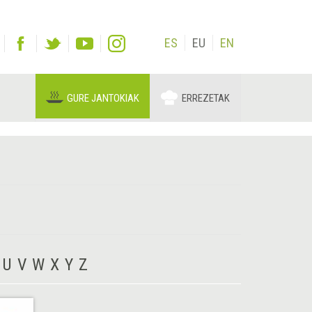
ES
EU
EN
GURE JANTOKIAK
ERREZETAK
U
V
W
X
Y
Z