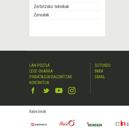
Zerbitzuko teknikak
Zerealak
LAN-POLTSA
SUTONDO
LEGE-OHARRA
INIKA
PRIBATASUN BALDINTZAK
GMAIL
KONTAKTUA
Babesleak