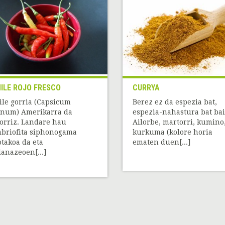
ILE ROJO FRESCO
CURRYA
ile gorria (Capsicum
Berez ez da espezia bat,
num) Amerikarra da
espezia-nahastura bat bai
torriz. Landare hau
Ailorbe, martorri, kumino
briofita siphonogama
kurkuma (kolore horia
takoa da eta
ematen duen[...]
lanazeoen[...]