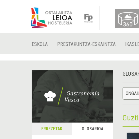
ESKOLA
PRESTAKUNTZA-ESKAINTZA
IKASL
GLOSA
ONGAIL
Guzt
ERREZETAK
GLOSARIOA