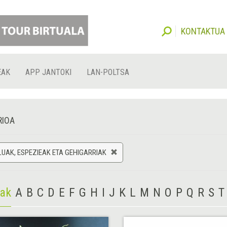
KONTAKTUA
EAK
APP JANTOKI
LAN-POLTSA
RIOA
UAK, ESPEZIEAK ETA GEHIGARRIAK
iak
A
B
C
D
E
F
G
H
I
J
K
L
M
N
O
P
Q
R
S
T