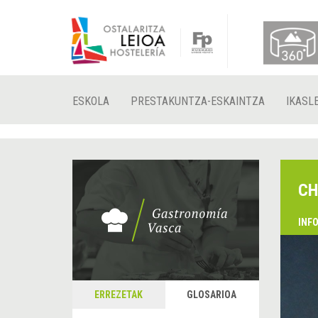
ESKOLA
PRESTAKUNTZA-ESKAINTZA
IKASL
CH
INF
ERREZETAK
GLOSARIOA