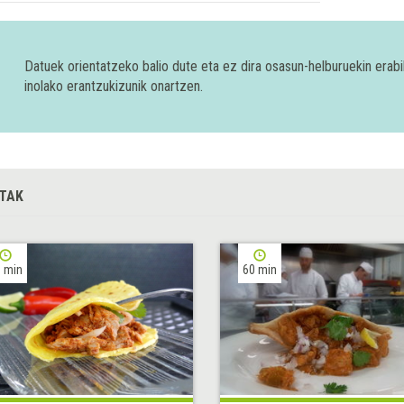
Datuek orientatzeko balio dute eta ez dira osasun-helburuekin era
inolako erantzukizunik onartzen.
TAK
 min
60 min