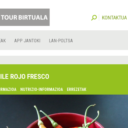
KONTAKTUA
EAK
APP JANTOKI
LAN-POLTSA
ILE ROJO FRESCO
ORMAZIOA
NUTRIZIO-INFORMAZIOA
ERREZETAK