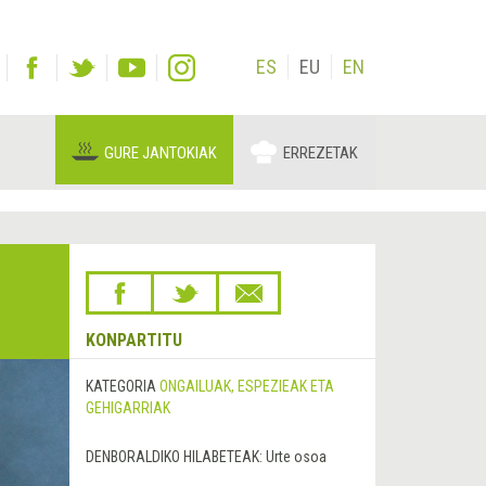
ES
EU
EN
GURE JANTOKIAK
ERREZETAK
KONPARTITU
KATEGORIA
ONGAILUAK, ESPEZIEAK ETA
GEHIGARRIAK
DENBORALDIKO HILABETEAK:
Urte osoa