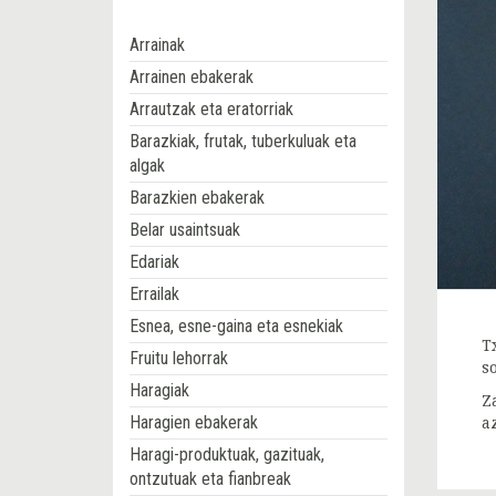
Arrainak
Arrainen ebakerak
Arrautzak eta eratorriak
Barazkiak, frutak, tuberkuluak eta
algak
Barazkien ebakerak
Belar usaintsuak
Edariak
Errailak
Esnea, esne-gaina eta esnekiak
Tx
Fruitu lehorrak
s
Haragiak
Z
Haragien ebakerak
a
Haragi-produktuak, gazituak,
ontzutuak eta fianbreak