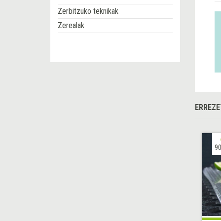
Zerbitzuko teknikak
Zerealak
ERREZE
90