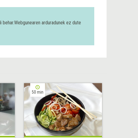
bili behar.Webgunearen arduradunek ez dute
50 min