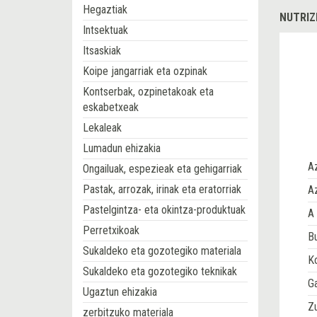
Hegaztiak
NUTRIZ
Intsektuak
Itsaskiak
Koipe jangarriak eta ozpinak
Kontserbak, ozpinetakoak eta
eskabetxeak
Lekaleak
Lumadun ehizakia
A
Ongailuak, espezieak eta gehigarriak
Pastak, arrozak, irinak eta eratorriak
Az
Pastelgintza- eta okintza-produktuak
A 
Perretxikoak
Bu
Sukaldeko eta gozotegiko materiala
Ko
Sukaldeko eta gozotegiko teknikak
G
Ugaztun ehizakia
Z
zerbitzuko materiala