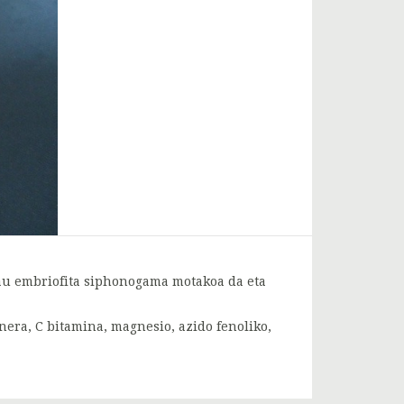
hau embriofita siphonogama motakoa da eta
era, C bitamina, magnesio, azido fenoliko,