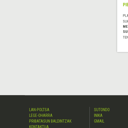
PI
PL
SU
ME
SU
TE
LAN-POLTSA
SUTONDO
LEGE-OHARRA
INIKA
PRIBATASUN BALDINTZAK
GMAIL
KONTAKTUA