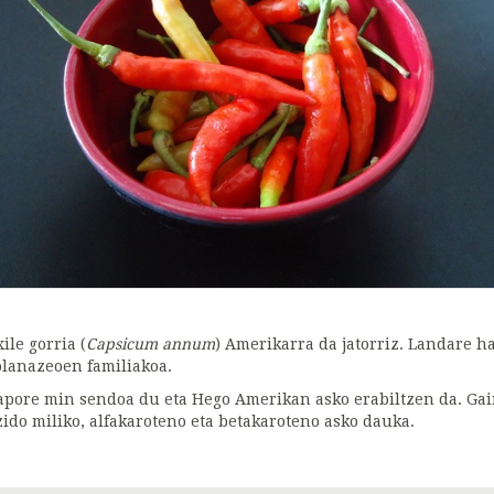
ile gorria (
Capsicum annum
) Amerikarra da jatorriz. Landare 
olanazeoen familiakoa.
apore min sendoa du eta Hego Amerikan asko erabiltzen da. Gain
zido miliko, alfakaroteno eta betakaroteno asko dauka.