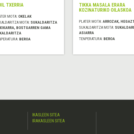
BIL TXERRIA
TIKKA MASALA ERARA
KOZINATURIKO OILASKOA
ATER MOTA:
OKELAK
PLATER MOTA:
ARROZAK, HEGAZ
KALDARITZA MOTA:
SUKALDARITZA
SUKALDARITZA MOTA:
SUKALDAR
XIKARRA, BOSTGARREN GAMA
ASIARRA
KALDARITZA
TENPERATURA:
BEROA
NPERATURA:
BEROA
IKASLEEN SITEA
IRAKASLEEN SITEA