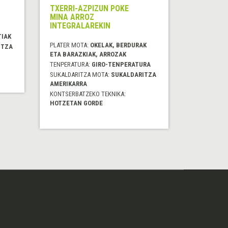
TXERRI-AZPIZUN POKE
MINA ARROZ
INTEGRALAREKIN
TIAK
PLATER MOTA:
OKELAK, BERDURAK
ITZA
ETA BARAZKIAK, ARROZAK
TENPERATURA:
GIRO-TENPERATURA
SUKALDARITZA MOTA:
SUKALDARITZA
AMERIKARRA
KONTSERBATZEKO TEKNIKA:
HOTZETAN GORDE