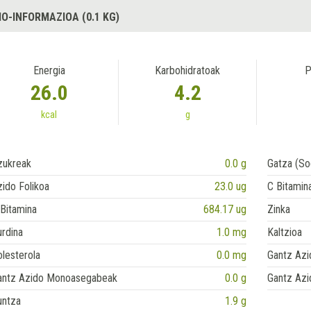
IO-INFORMAZIOA (0.1 KG)
Energia
Karbohidratoak
P
26.0
4.2
kcal
g
zukreak
0.0 g
Gatza (So
ido Folikoa
23.0 ug
C Bitamin
Bitamina
684.17 ug
Zinka
rdina
1.0 mg
Kaltzioa
lesterola
0.0 mg
Gantz Azi
antz Azido Monoasegabeak
0.0 g
Gantz Azi
untza
1.9 g