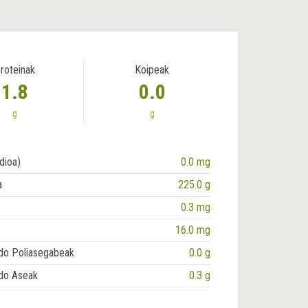
roteinak
Koipeak
1.8
0.0
g
g
dioa)
0.0 mg
a
225.0 g
0.3 mg
16.0 mg
do Poliasegabeak
0.0 g
do Aseak
0.3 g