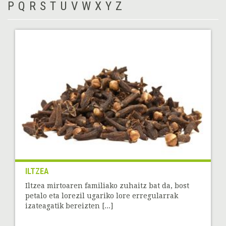
P
Q
R
S
T
U
V
W
X
Y
Z
ILTZEA
Iltzea mirtoaren familiako zuhaitz bat da, bost
petalo eta lorezil ugariko lore erregularrak
izateagatik bereizten [...]