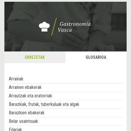
ERREZETAK
GLOSARIOA
Arrainak
Arrainen ebakerak
Arrautzak eta eratorriak
Barazkiak, frutak, tuberkuluak eta algak
Barazkien ebakerak
Belar usaintsuak
Edariak