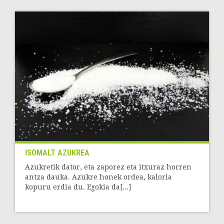
ISOMALT AZUKREA
Azukretik dator, eta zaporez eta itxuraz horren
antza dauka. Azukre honek ordea, kaloria
kopuru erdia du. Egokia da[...]