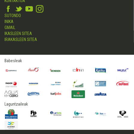
KONTAKTUA
SUTONDO
INIKA
GMAIL
IKASLEEN SITEA
IRAKASLEEN SITEA
Babesleak
Laguntzaileak