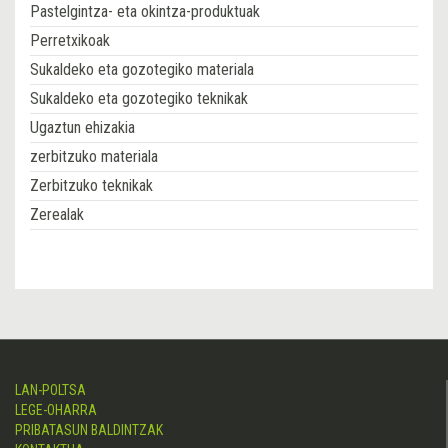
Pastelgintza- eta okintza-produktuak
Perretxikoak
Sukaldeko eta gozotegiko materiala
Sukaldeko eta gozotegiko teknikak
Ugaztun ehizakia
zerbitzuko materiala
Zerbitzuko teknikak
Zerealak
LAN-POLTSA
LEGE-OHARRA
PRIBATASUN BALDINTZAK