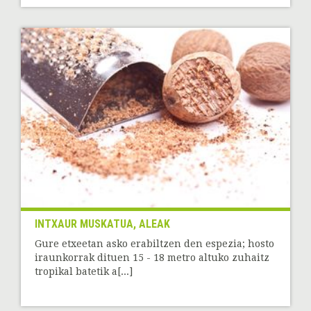
INTXAUR MUSKATUA, ALEAK
Gure etxeetan asko erabiltzen den espezia; hosto
iraunkorrak dituen 15 - 18 metro altuko zuhaitz
tropikal batetik a[...]