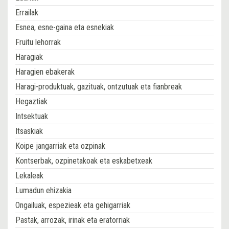
Errailak
Esnea, esne-gaina eta esnekiak
Fruitu lehorrak
Haragiak
Haragien ebakerak
Haragi-produktuak, gazituak, ontzutuak eta fianbreak
Hegaztiak
Intsektuak
Itsaskiak
Koipe jangarriak eta ozpinak
Kontserbak, ozpinetakoak eta eskabetxeak
Lekaleak
Lumadun ehizakia
Ongailuak, espezieak eta gehigarriak
Pastak, arrozak, irinak eta eratorriak