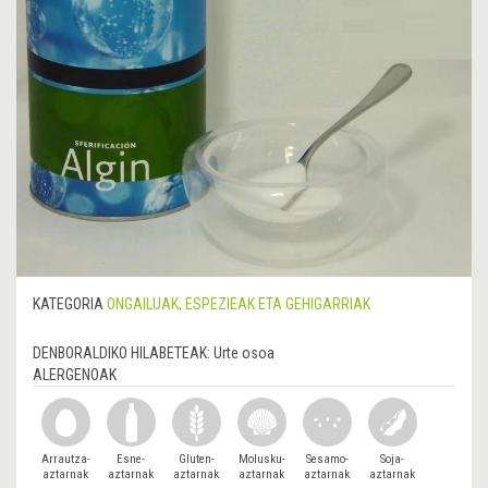
KATEGORIA
ONGAILUAK, ESPEZIEAK ETA GEHIGARRIAK
DENBORALDIKO HILABETEAK:
Urte osoa
ALERGENOAK
Arrautza-
Esne-
Gluten-
Molusku-
Sesamo-
Soja-
aztarnak
aztarnak
aztarnak
aztarnak
aztarnak
aztarnak