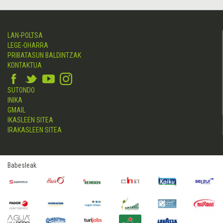
LAN-POLTSA
LEGE-OHARRA
PRIBATASUN BALDINTZAK
KONTAKTUA
SUTONDO
INIKA
GMAIL
IKASLEEN SITEA
IRAKASLEEN SITEA
Babesleak