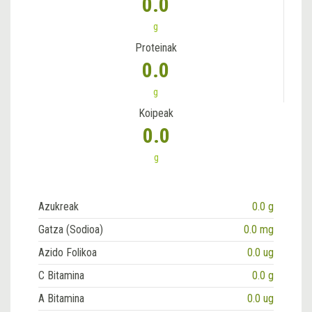
0.0
g
Proteinak
0.0
g
Koipeak
0.0
g
Azukreak
0.0 g
Gatza (Sodioa)
0.0 mg
Azido Folikoa
0.0 ug
C Bitamina
0.0 g
A Bitamina
0.0 ug