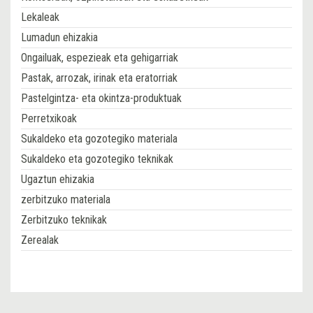
Lekaleak
Lumadun ehizakia
Ongailuak, espezieak eta gehigarriak
Pastak, arrozak, irinak eta eratorriak
Pastelgintza- eta okintza-produktuak
Perretxikoak
Sukaldeko eta gozotegiko materiala
Sukaldeko eta gozotegiko teknikak
Ugaztun ehizakia
zerbitzuko materiala
Zerbitzuko teknikak
Zerealak