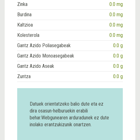
Zinka
0.0 mg
Burdina
0.0 mg
Kaltzioa
0.0 mg
Kolesterola
0.0 mg
Gantz Azido Poliasegabeak
0.0 g
Gantz Azido Monoasegabeak
0.0 g
Gantz Azido Aseak
0.0 g
Zuntza
0.0 g
Datuek orientatzeko balio dute eta ez
dira osasun-helburuekin erabili
behar.Webgunearen arduradunek ez dute
inolako erantzukizunik onartzen.