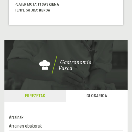
PLATER MOTA:
ITSASKIENA
TENPERATURA:
BEROA
ERREZETAK
GLOSARIOA
Arrainak
Arrainen ebakerak