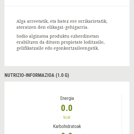
Alga arreetatik, eta batez ere orrikarietatik,
ateratzen den elikagai-gehigarria.
Sodio alginatoa produktu ezberdinetan
erabiltzen da dituen propietate loditzaile,
gelifikatzaile edo egonkortzaileengatik.
NUTRIZIO-INFORMAZIOA (1.0 G)
Energia
0.0
kcal
Karbohidratoak