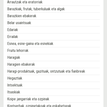
Arrautzak eta eratorriak
Barazkiak, frutak, tuberkuluak eta algak
Barazkien ebakerak
Belar usaintsuak
Edariak
Errailak
Esnea, esne-gaina eta esnekiak
Fruitu lehorrak
Haragiak
Haragien ebakerak
Haragi-produktuak, gazituak, ontzutuak eta fianbreak
Hegaztiak
Intsektuak
Itsaskiak
Koipe jangarriak eta ozpinak
Kontserbak, ozpinetakoak eta eskabetxeak