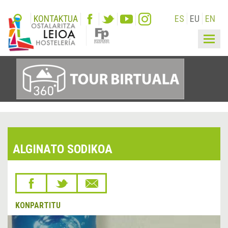
KONTAKTUA
ES
EU
EN
Togg
navig
ALGINATO SODIKOA
KONPARTITU