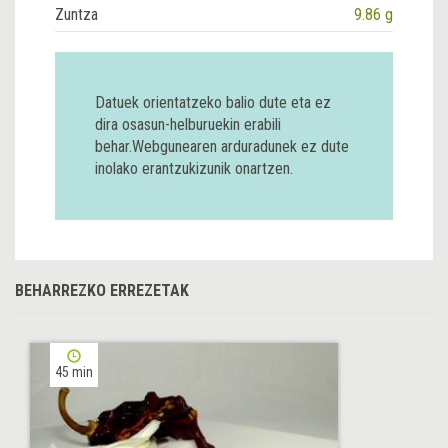
Zuntza
9.86 g
Datuek orientatzeko balio dute eta ez
dira osasun-helburuekin erabili
behar.Webgunearen arduradunek ez dute
inolako erantzukizunik onartzen.
BEHARREZKO ERREZETAK
45 min