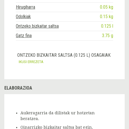
Hirugiharra
0.05 kg
Odolkiak
0.15 kg
Ontzeko bizkaitar saltsa
0.125 l
Gatz fina
3.75 g
ONTZEKO BIZKAITAR SALTSA (0.125 L) OSAGAIAK
IKUSI ERREZETA
ELABORAZIOA
Aukeragarria da dilistak ur hotzetan
beratzea.
Oinarrizko
bizkaitar saltsa
bat egin.