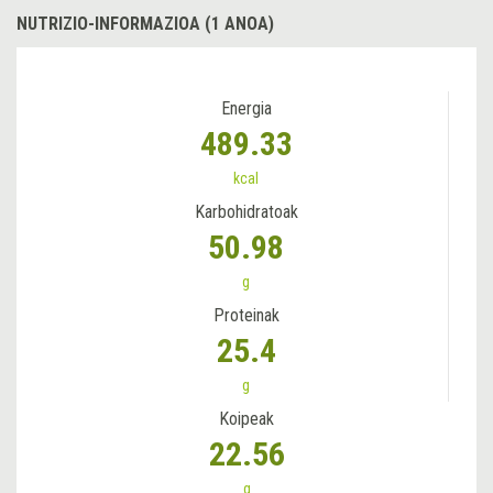
NUTRIZIO-INFORMAZIOA (1 ANOA)
Energia
489.33
kcal
Karbohidratoak
50.98
g
Proteinak
25.4
g
Koipeak
22.56
g