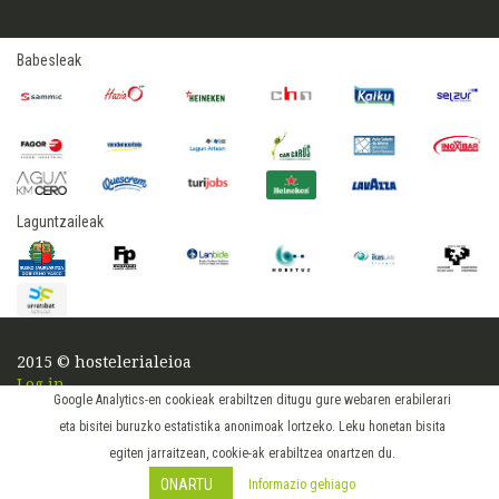
Babesleak
Laguntzaileak
2015 © hostelerialeioa
Log in
Google Analytics-en cookieak erabiltzen ditugu gure webaren erabilerari
eta bisitei buruzko estatistika anonimoak lortzeko. Leku honetan bisita
egiten jarraitzean, cookie-ak erabiltzea onartzen du.
ONARTU
Informazio gehiago