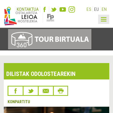
KONTAKTUA
ES
EU
EN
Togg
navig
DILISTAK ODOLOSTEAREKIN
KONPARTITU