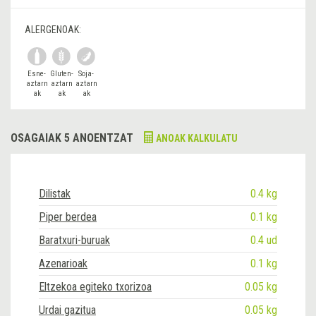
ALERGENOAK:
Esne-
Gluten-
Soja-
aztarn
aztarn
aztarn
ak
ak
ak
OSAGAIAK 5 ANOENTZAT
ANOAK KALKULATU
Dilistak
0.4 kg
Piper berdea
0.1 kg
Baratxuri-buruak
0.4 ud
Azenarioak
0.1 kg
Eltzekoa egiteko txorizoa
0.05 kg
Urdai gazitua
0.05 kg