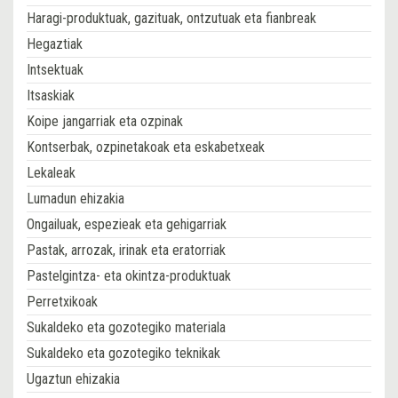
Haragi-produktuak, gazituak, ontzutuak eta fianbreak
Hegaztiak
Intsektuak
Itsaskiak
Koipe jangarriak eta ozpinak
Kontserbak, ozpinetakoak eta eskabetxeak
Lekaleak
Lumadun ehizakia
Ongailuak, espezieak eta gehigarriak
Pastak, arrozak, irinak eta eratorriak
Pastelgintza- eta okintza-produktuak
Perretxikoak
Sukaldeko eta gozotegiko materiala
Sukaldeko eta gozotegiko teknikak
Ugaztun ehizakia