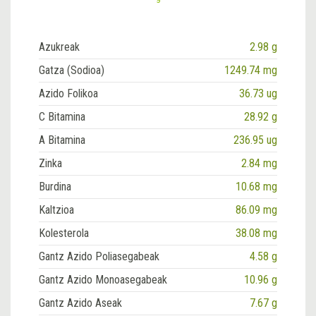
Azukreak
2.98 g
Gatza (Sodioa)
1249.74 mg
Azido Folikoa
36.73 ug
C Bitamina
28.92 g
A Bitamina
236.95 ug
Zinka
2.84 mg
Burdina
10.68 mg
Kaltzioa
86.09 mg
Kolesterola
38.08 mg
Gantz Azido Poliasegabeak
4.58 g
Gantz Azido Monoasegabeak
10.96 g
Gantz Azido Aseak
7.67 g