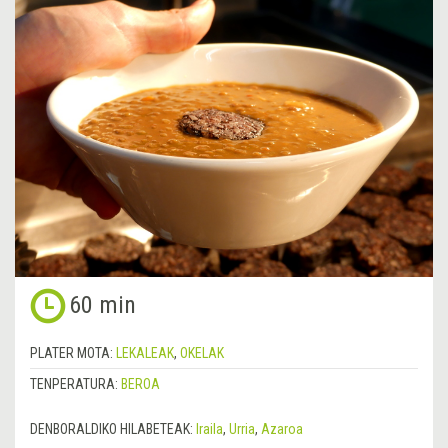
60 min
PLATER MOTA:
LEKALEAK
,
OKELAK
TENPERATURA:
BEROA
DENBORALDIKO HILABETEAK:
Iraila
,
Urria
,
Azaroa