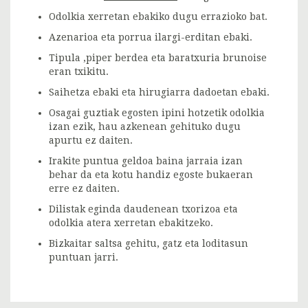
Odolkia xerretan ebakiko dugu errazioko bat.
Azenarioa eta porrua ilargi-erditan ebaki.
Tipula ,piper berdea eta baratxuria brunoise
eran txikitu.
Saihetza ebaki eta hirugiarra dadoetan ebaki.
Osagai guztiak egosten ipini hotzetik odolkia
izan ezik, hau azkenean gehituko dugu
apurtu ez daiten.
Irakite puntua geldoa baina jarraia izan
behar da eta kotu handiz egoste bukaeran
erre ez daiten.
Dilistak eginda daudenean txorizoa eta
odolkia atera xerretan ebakitzeko.
Bizkaitar saltsa gehitu, gatz eta loditasun
puntuan jarri.