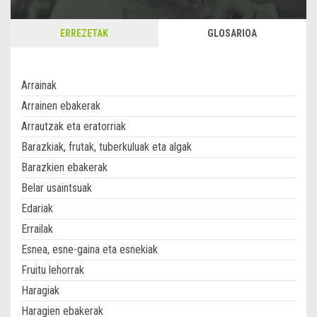
ERREZETAK
GLOSARIOA
Arrainak
Arrainen ebakerak
Arrautzak eta eratorriak
Barazkiak, frutak, tuberkuluak eta algak
Barazkien ebakerak
Belar usaintsuak
Edariak
Errailak
Esnea, esne-gaina eta esnekiak
Fruitu lehorrak
Haragiak
Haragien ebakerak