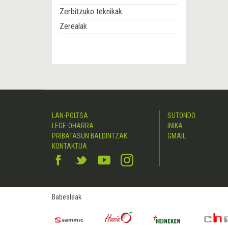
Zerbitzuko teknikak
Zerealak
LAN-POLTSA
SUTONDO
LEGE-OHARRA
INIKA
PRIBATASUN BALDINTZAK
GMAIL
KONTAKTUA
Babesleak