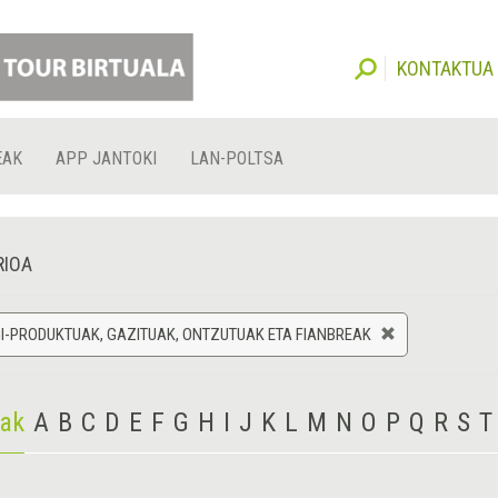
KONTAKTUA
EAK
APP JANTOKI
LAN-POLTSA
RIOA
-PRODUKTUAK, GAZITUAK, ONTZUTUAK ETA FIANBREAK
iak
A
B
C
D
E
F
G
H
I
J
K
L
M
N
O
P
Q
R
S
T