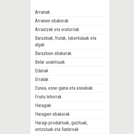
Arrainak
Arrainen ebakerak
Arrautzak eta eratorriak
Barazkiak, frutak, tuberkuluak eta
algak
Barazkien ebakerak
Belar usaintsuak
Edariak
Errailak
Esnea, esne-gaina eta esnekiak
Fruitu lehorrak
Haragiak
Haragien ebakerak
Haragi-produktuak, gazituak,
ontzutuak eta fianbreak