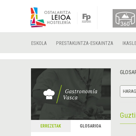
ESKOLA
PRESTAKUNTZA-ESKAINTZA
IKASL
GLOSA
HARAGI
Guzt
ERREZETAK
GLOSARIOA