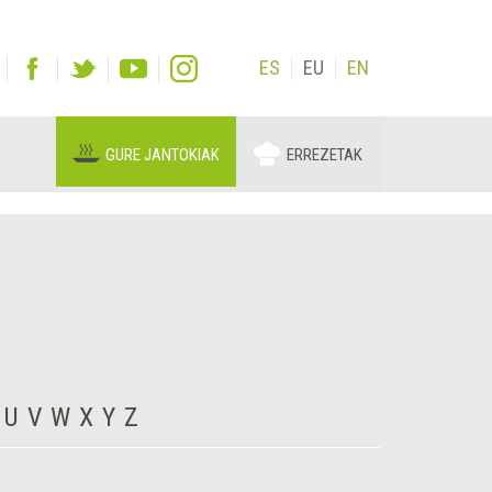
ES
EU
EN
GURE JANTOKIAK
ERREZETAK
U
V
W
X
Y
Z