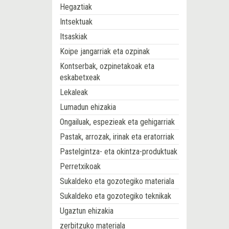
Hegaztiak
Intsektuak
Itsaskiak
Koipe jangarriak eta ozpinak
Kontserbak, ozpinetakoak eta
eskabetxeak
Lekaleak
Lumadun ehizakia
Ongailuak, espezieak eta gehigarriak
Pastak, arrozak, irinak eta eratorriak
Pastelgintza- eta okintza-produktuak
Perretxikoak
Sukaldeko eta gozotegiko materiala
Sukaldeko eta gozotegiko teknikak
Ugaztun ehizakia
zerbitzuko materiala