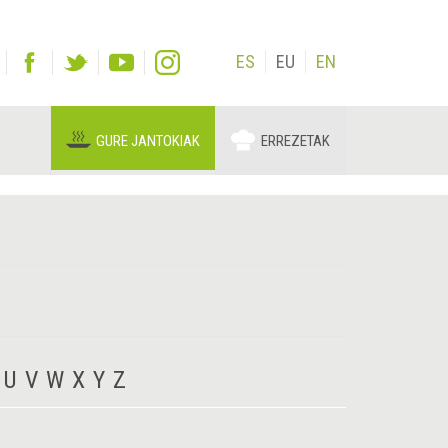
ES
EU
EN
GURE JANTOKIAK
ERREZETAK
U
V
W
X
Y
Z