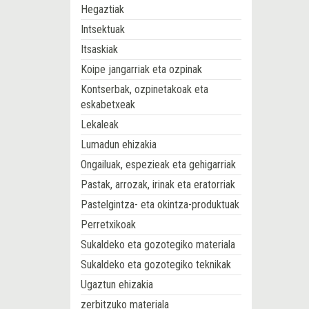
Hegaztiak
Intsektuak
Itsaskiak
Koipe jangarriak eta ozpinak
Kontserbak, ozpinetakoak eta
eskabetxeak
Lekaleak
Lumadun ehizakia
Ongailuak, espezieak eta gehigarriak
Pastak, arrozak, irinak eta eratorriak
Pastelgintza- eta okintza-produktuak
Perretxikoak
Sukaldeko eta gozotegiko materiala
Sukaldeko eta gozotegiko teknikak
Ugaztun ehizakia
zerbitzuko materiala