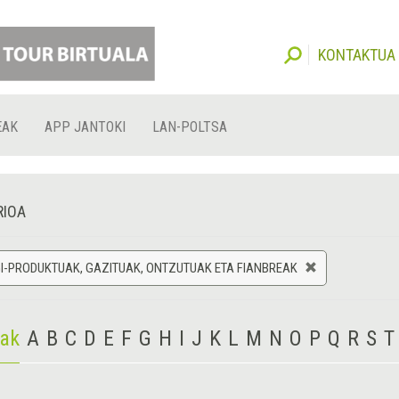
KONTAKTUA
EAK
APP JANTOKI
LAN-POLTSA
RIOA
-PRODUKTUAK, GAZITUAK, ONTZUTUAK ETA FIANBREAK
iak
A
B
C
D
E
F
G
H
I
J
K
L
M
N
O
P
Q
R
S
T