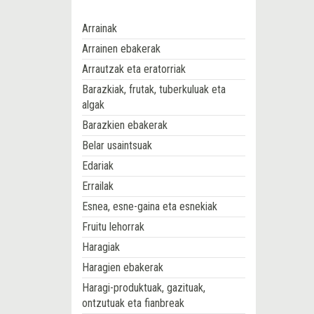
Arrainak
Arrainen ebakerak
Arrautzak eta eratorriak
Barazkiak, frutak, tuberkuluak eta
algak
Barazkien ebakerak
Belar usaintsuak
Edariak
Errailak
Esnea, esne-gaina eta esnekiak
Fruitu lehorrak
Haragiak
Haragien ebakerak
Haragi-produktuak, gazituak,
ontzutuak eta fianbreak