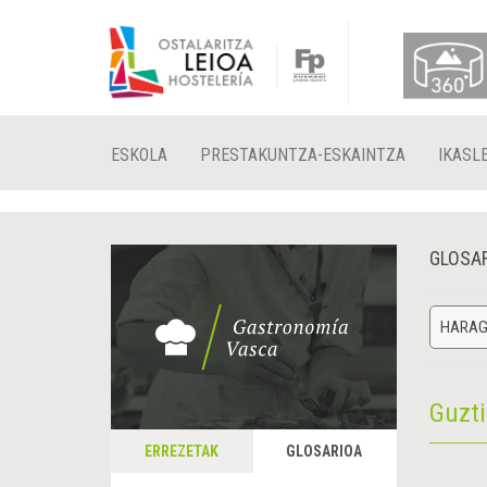
ESKOLA
PRESTAKUNTZA-ESKAINTZA
IKASL
GLOSA
HARAGI
Guzt
ERREZETAK
GLOSARIOA