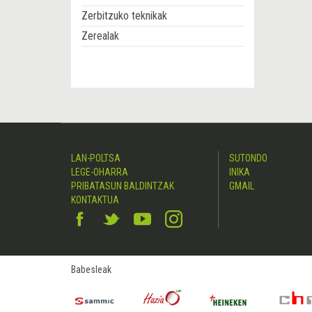
Zerbitzuko teknikak
Zerealak
LAN-POLTSA
SUTONDO
LEGE-OHARRA
INIKA
PRIBATASUN BALDINTZAK
GMAIL
KONTAKTUA
Babesleak