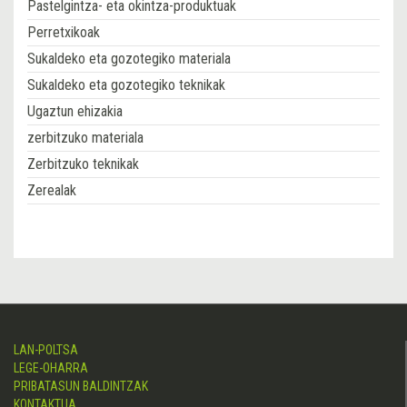
Pastelgintza- eta okintza-produktuak
Perretxikoak
Sukaldeko eta gozotegiko materiala
Sukaldeko eta gozotegiko teknikak
Ugaztun ehizakia
zerbitzuko materiala
Zerbitzuko teknikak
Zerealak
LAN-POLTSA
LEGE-OHARRA
PRIBATASUN BALDINTZAK
KONTAKTUA