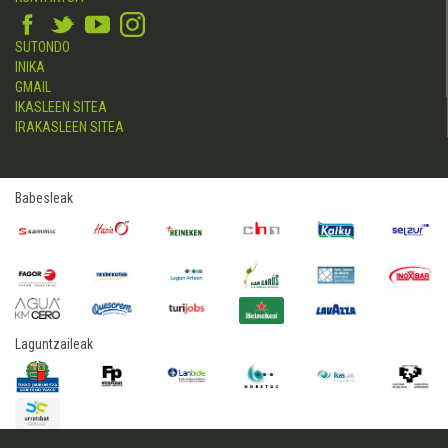
SUTONDO
INIKA
GMAIL
IKASLEEN SITEA
IRAKASLEEN SITEA
Babesleak
Laguntzaileak