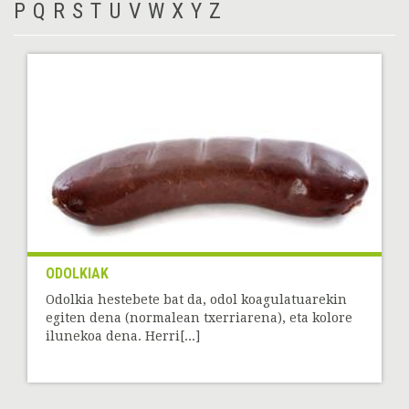
P
Q
R
S
T
U
V
W
X
Y
Z
ODOLKIAK
Odolkia hestebete bat da, odol koagulatuarekin
egiten dena (normalean txerriarena), eta kolore
ilunekoa dena. Herri[...]