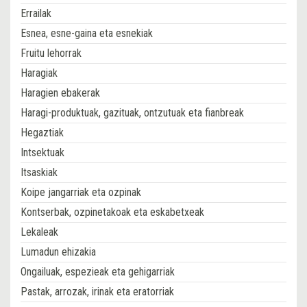
Errailak
Esnea, esne-gaina eta esnekiak
Fruitu lehorrak
Haragiak
Haragien ebakerak
Haragi-produktuak, gazituak, ontzutuak eta fianbreak
Hegaztiak
Intsektuak
Itsaskiak
Koipe jangarriak eta ozpinak
Kontserbak, ozpinetakoak eta eskabetxeak
Lekaleak
Lumadun ehizakia
Ongailuak, espezieak eta gehigarriak
Pastak, arrozak, irinak eta eratorriak