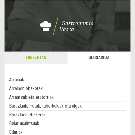
ERREZETAK
GLOSARIOA
Arrainak
Arrainen ebakerak
Arrautzak eta eratorriak
Barazkiak, frutak, tuberkuluak eta algak
Barazkien ebakerak
Belar usaintsuak
Edariak