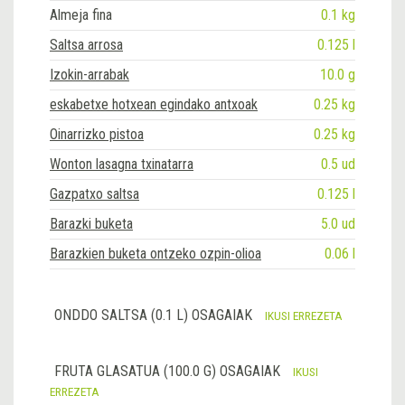
Almeja fina
0.1 kg
Saltsa arrosa
0.125 l
Izokin-arrabak
10.0 g
eskabetxe hotxean egindako antxoak
0.25 kg
Oinarrizko pistoa
0.25 kg
Wonton lasagna txinatarra
0.5 ud
Gazpatxo saltsa
0.125 l
Barazki buketa
5.0 ud
Barazkien buketa ontzeko ozpin-olioa
0.06 l
ONDDO SALTSA (0.1 L) OSAGAIAK
IKUSI ERREZETA
FRUTA GLASATUA (100.0 G) OSAGAIAK
IKUSI
ERREZETA