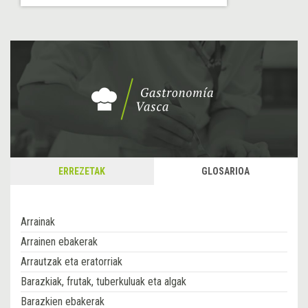
ERREZETAK
GLOSARIOA
Arrainak
Arrainen ebakerak
Arrautzak eta eratorriak
Barazkiak, frutak, tuberkuluak eta algak
Barazkien ebakerak