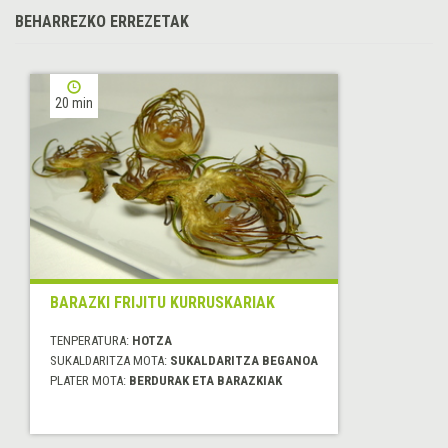
BEHARREZKO ERREZETAK
20 min
BARAZKI FRIJITU KURRUSKARIAK
TENPERATURA:
HOTZA
SUKALDARITZA MOTA:
SUKALDARITZA BEGANOA
PLATER MOTA:
BERDURAK ETA BARAZKIAK