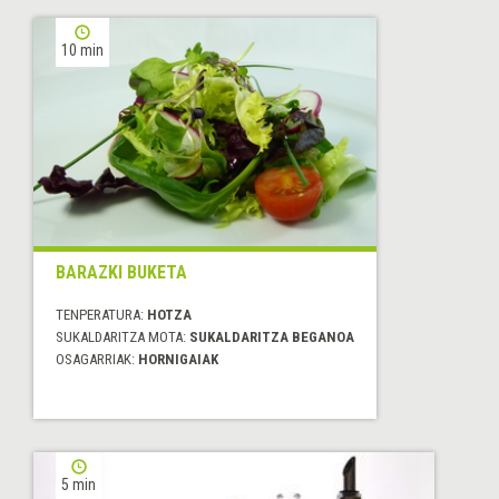
10 min
BARAZKI BUKETA
TENPERATURA:
HOTZA
SUKALDARITZA MOTA:
SUKALDARITZA BEGANOA
OSAGARRIAK:
HORNIGAIAK
5 min