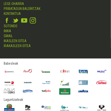
LEGE-OHARRA
PRIBATASUN BALDINTZAK
KONTAKTUA
SUTONDO
INIKA
GMAIL
IKASLEEN SITEA
IRAKASLEEN SITEA
Babesleak
Laguntzaileak