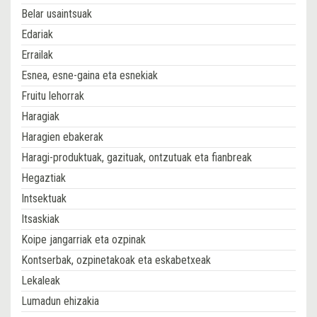
Belar usaintsuak
Edariak
Errailak
Esnea, esne-gaina eta esnekiak
Fruitu lehorrak
Haragiak
Haragien ebakerak
Haragi-produktuak, gazituak, ontzutuak eta fianbreak
Hegaztiak
Intsektuak
Itsaskiak
Koipe jangarriak eta ozpinak
Kontserbak, ozpinetakoak eta eskabetxeak
Lekaleak
Lumadun ehizakia