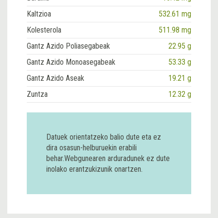
Kaltzioa
532.61 mg
Kolesterola
511.98 mg
Gantz Azido Poliasegabeak
22.95 g
Gantz Azido Monoasegabeak
53.33 g
Gantz Azido Aseak
19.21 g
Zuntza
12.32 g
Datuek orientatzeko balio dute eta ez
dira osasun-helburuekin erabili
behar.Webgunearen arduradunek ez dute
inolako erantzukizunik onartzen.