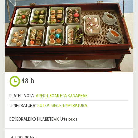
48 h
PLATER MOTA:
APERITIBOAK ETA KANAPEAK
TENPERATURA:
HOTZA
,
GIRO-TENPERATURA
DENBORALDIKO HILABETEAK:
Urte osoa
ALERGENOAK: