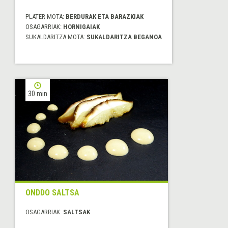
PLATER MOTA:
BERDURAK ETA BARAZKIAK
OSAGARRIAK:
HORNIGAIAK
SUKALDARITZA MOTA:
SUKALDARITZA BEGANOA
30 min
ONDDO SALTSA
OSAGARRIAK:
SALTSAK