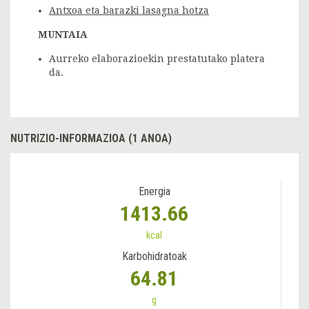
Antxoa eta barazki lasagna hotza
MUNTAIA
Aurreko elaborazioekin prestatutako platera
da.
NUTRIZIO-INFORMAZIOA (1 ANOA)
Energia
1413.66
kcal
Karbohidratoak
64.81
g