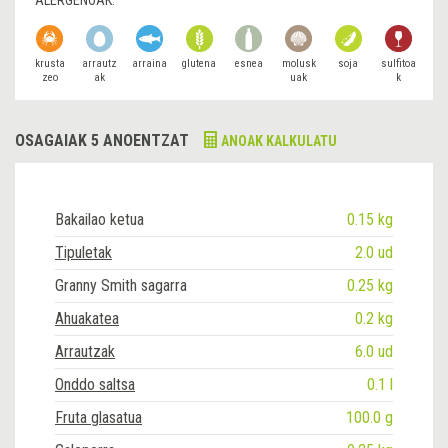
krusta
arrautz
arraina
glutena
esnea
molusk
soja
sulfitoa
zeo
ak
uak
k
OSAGAIAK 5 ANOENTZAT
ANOAK KALKULATU
Bakailao ketua
0.15 kg
Tipuletak
2.0 ud
Granny Smith sagarra
0.25 kg
Ahuakatea
0.2 kg
Arrautzak
6.0 ud
Onddo saltsa
0.1 l
Fruta glasatua
100.0 g