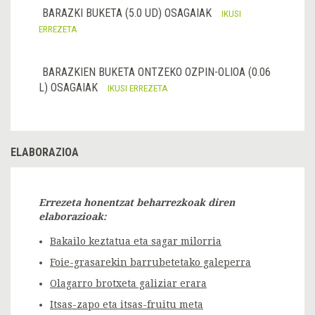
BARAZKI BUKETA (5.0 UD) OSAGAIAK
IKUSI
ERREZETA
BARAZKIEN BUKETA ONTZEKO OZPIN-OLIOA (0.06
L) OSAGAIAK
IKUSI ERREZETA
ELABORAZIOA
Errezeta honentzat beharrezkoak diren
elaborazioak:
Bakailo keztatua eta sagar milorria
Foie-grasarekin barrubetetako galeperra
Olagarro brotxeta galiziar erara
Itsas-zapo eta itsas-fruitu meta