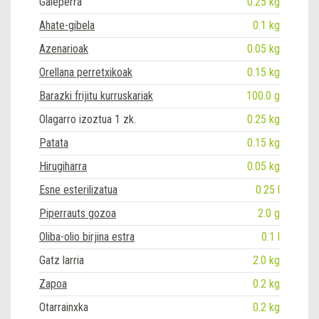
Galeperra
0.25 kg
Ahate-gibela
0.1 kg
Azenarioak
0.05 kg
Orellana perretxikoak
0.15 kg
Barazki frijitu kurruskariak
100.0 g
Olagarro izoztua 1 zk.
0.25 kg
Patata
0.15 kg
Hirugiharra
0.05 kg
Esne esterilizatua
0.25 l
Piperrauts gozoa
2.0 g
Oliba-olio birjina estra
0.1 l
Gatz larria
2.0 kg
Zapoa
0.2 kg
Otarrainxka
0.2 kg