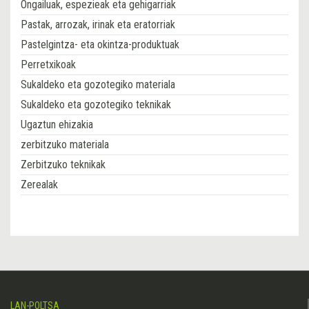
Ongailuak, espezieak eta gehigarriak
Pastak, arrozak, irinak eta eratorriak
Pastelgintza- eta okintza-produktuak
Perretxikoak
Sukaldeko eta gozotegiko materiala
Sukaldeko eta gozotegiko teknikak
Ugaztun ehizakia
zerbitzuko materiala
Zerbitzuko teknikak
Zerealak
LAN-POLTSA