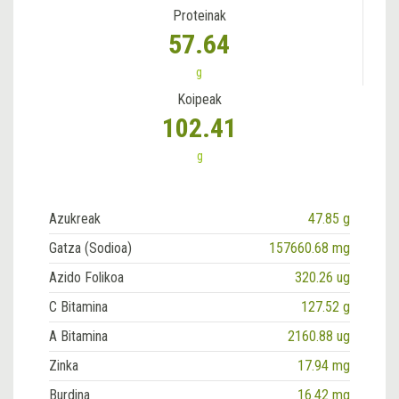
Proteinak
57.64
g
Koipeak
102.41
g
Azukreak
47.85 g
Gatza (Sodioa)
157660.68 mg
Azido Folikoa
320.26 ug
C Bitamina
127.52 g
A Bitamina
2160.88 ug
Zinka
17.94 mg
Burdina
16.42 mg