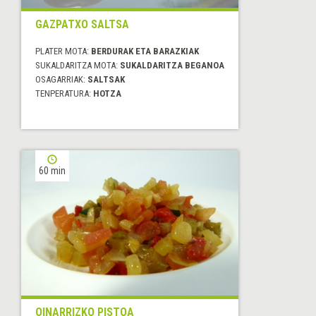
GAZPATXO SALTSA
PLATER MOTA:
BERDURAK ETA BARAZKIAK
SUKALDARITZA MOTA:
SUKALDARITZA BEGANOA
OSAGARRIAK:
SALTSAK
TENPERATURA:
HOTZA
60 min
OINARRIZKO PISTOA