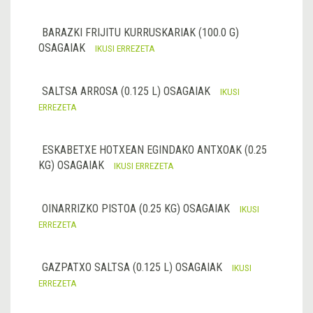
BARAZKI FRIJITU KURRUSKARIAK (100.0 G)
OSAGAIAK
IKUSI ERREZETA
SALTSA ARROSA (0.125 L) OSAGAIAK
IKUSI
ERREZETA
ESKABETXE HOTXEAN EGINDAKO ANTXOAK (0.25
KG) OSAGAIAK
IKUSI ERREZETA
OINARRIZKO PISTOA (0.25 KG) OSAGAIAK
IKUSI
ERREZETA
GAZPATXO SALTSA (0.125 L) OSAGAIAK
IKUSI
ERREZETA