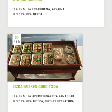
PLATER MOTA:
ITSASKIENA, ARRAINA
TENPERATURA:
BEROA
48 h
ZIZKA-MIZKEN GURDITXOA
PLATER MOTA:
APERITIBOAK ETA KANAPEAK
TENPERATURA:
HOTZA, GIRO-TENPERATURA