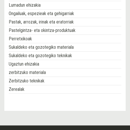
Lumadun ehizakia
Ongailuak, espezieak eta gehigarriak
Pastak, arrozak, irinak eta eratorriak
Pastelgintza- eta okintza-produktuak
Perretxikoak
Sukaldeko eta gozotegiko materiala
Sukaldeko eta gozotegiko teknikak
Ugaztun ehizakia
zerbitzuko materiala
Zerbitzuko teknikak
Zerealak