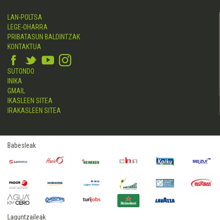
LAN-POLTSA
LEGE-OHARRA
PRIBATASUN BALDINTZAK
KONTAKTUA
SUTONDO
INIKA
GMAIL
IKASLEEN SITEA
IRAKASLEEN SITEA
Babesleak
Laguntzaileak