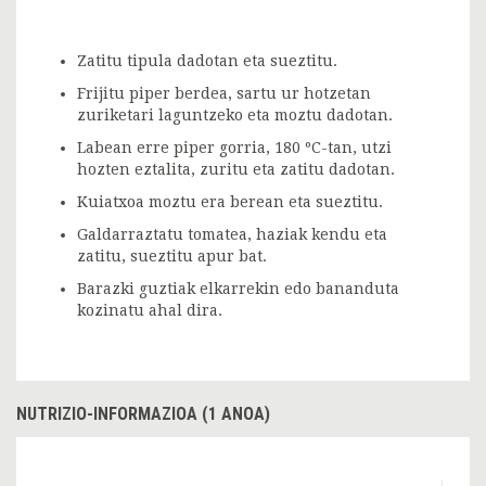
Zatitu tipula dadotan eta sueztitu.
Frijitu piper berdea, sartu ur hotzetan
zuriketari laguntzeko eta moztu dadotan.
Labean erre piper gorria, 180 ºC-tan, utzi
hozten eztalita, zuritu eta zatitu dadotan.
Kuiatxoa moztu era berean eta sueztitu.
Galdarraztatu tomatea, haziak kendu eta
zatitu, sueztitu apur bat.
Barazki guztiak elkarrekin edo bananduta
kozinatu ahal dira.
NUTRIZIO-INFORMAZIOA (1 ANOA)