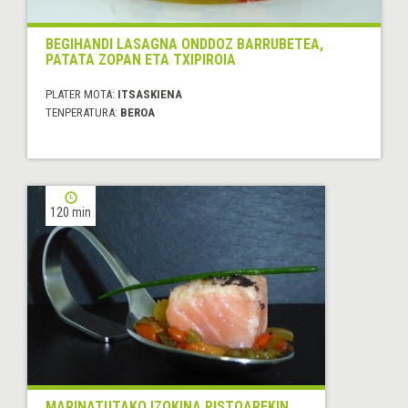
BEGIHANDI LASAGNA ONDDOZ BARRUBETEA,
PATATA ZOPAN ETA TXIPIROIA
PLATER MOTA:
ITSASKIENA
TENPERATURA:
BEROA
120 min
MARINATUTAKO IZOKINA PISTOAREKIN