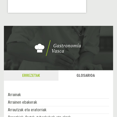
ERREZETAK
GLOSARIOA
Arrainak
Arrainen ebakerak
Arrautzak eta eratorriak