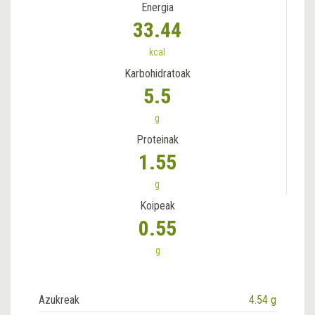
Energia
33.44
kcal
Karbohidratoak
5.5
g
Proteinak
1.55
g
Koipeak
0.55
g
Azukreak
4.54 g