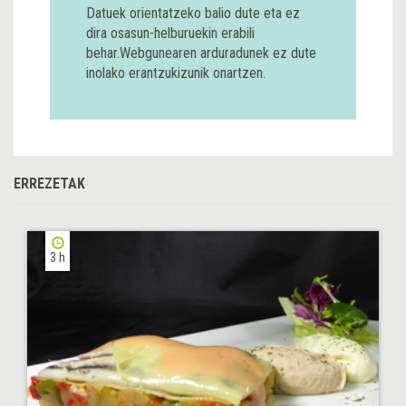
Datuek orientatzeko balio dute eta ez
dira osasun-helburuekin erabili
behar.Webgunearen arduradunek ez dute
inolako erantzukizunik onartzen.
ERREZETAK
3 h