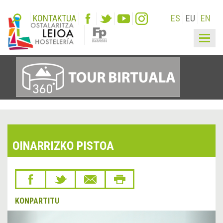
KONTAKTUA
ES
EU
EN
Togg
navig
OINARRIZKO PISTOA
KONPARTITU
&lsaquo;
Hurr