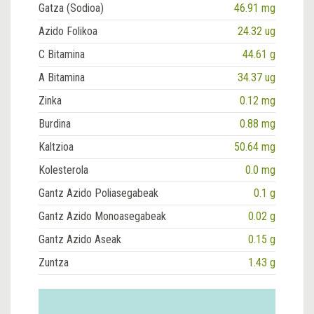
Gatza (Sodioa)
46.91 mg
Azido Folikoa
24.32 ug
C Bitamina
44.61 g
A Bitamina
34.37 ug
Zinka
0.12 mg
Burdina
0.88 mg
Kaltzioa
50.64 mg
Kolesterola
0.0 mg
Gantz Azido Poliasegabeak
0.1 g
Gantz Azido Monoasegabeak
0.02 g
Gantz Azido Aseak
0.15 g
Zuntza
1.43 g