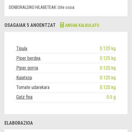
DENBORALDIKO HILABETEAK:
Urte osoa
OSAGAIAK 5 ANOENTZAT
ANOAK KALKULATU
Tipula
0.125 kg
Piper berdea
0.125 kg
Piper gorria
0.125 kg
Kuiatxoa
0.125 kg
Tomate udarekara
0.125 kg
Gatz fina
0.5 g
ELABORAZIOA