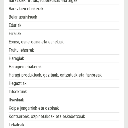
Barazkiak, frutak, tuberkuluak eta algak
Barazkien ebakerak
Belar usaintsuak
Edariak
Errailak
Esnea, esne-gaina eta esnekiak
Fruitu lehorrak
Haragiak
Haragien ebakerak
Haragi-produktuak, gazituak, ontzutuak eta fianbreak
Hegaztiak
Intsektuak
Itsaskiak
Koipe jangarriak eta ozpinak
Kontserbak, ozpinetakoak eta eskabetxeak
Lekaleak