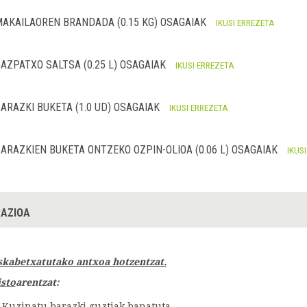
AKAILAOREN BRANDADA (0.15 KG) OSAGAIAK
IKUSI ERREZETA
AZPATXO SALTSA (0.25 L) OSAGAIAK
IKUSI ERREZETA
ARAZKI BUKETA (1.0 UD) OSAGAIAK
IKUSI ERREZETA
ARAZKIEN BUKETA ONTZEKO OZPIN-OLIOA (0.06 L) OSAGAIAK
IKUS
AZIOA
skabetxatutako antxoa hotzentzat.
isto
arentzat:
Kuzinatu barazki guztiak banatuta.