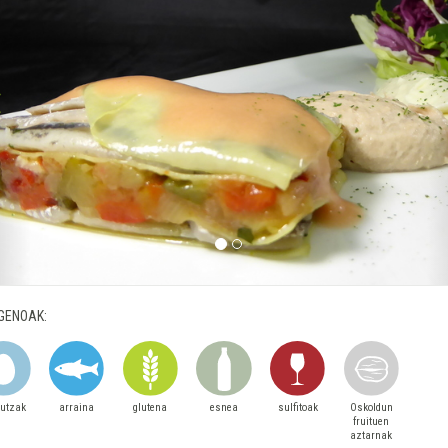
GENOAK:
autzak
arraina
glutena
esnea
sulfitoak
Oskoldun
fruituen
aztarnak