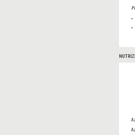
P
NUTRIZ
A
Az