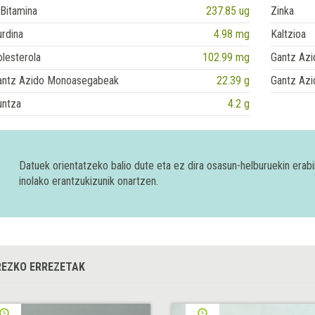
Bitamina
237.85 ug
Zinka
rdina
4.98 mg
Kaltzioa
lesterola
102.99 mg
Gantz Azi
antz Azido Monoasegabeak
22.39 g
Gantz Azi
untza
4.2 g
Datuek orientatzeko balio dute eta ez dira osasun-helburuekin era
inolako erantzukizunik onartzen.
EZKO ERREZETAK