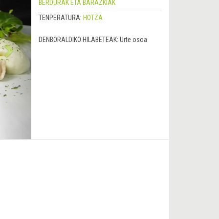
BERDURAK ETA BARAZKIAK
TENPERATURA:
HOTZA
DENBORALDIKO HILABETEAK:
Urte osoa