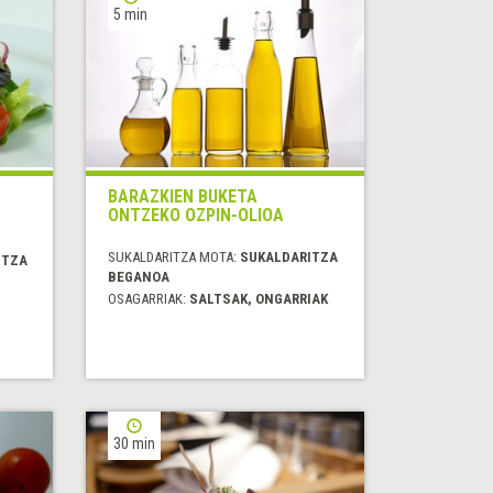
5 min
BARAZKIEN BUKETA
ONTZEKO OZPIN-OLIOA
SUKALDARITZA MOTA:
SUKALDARITZA
ITZA
BEGANOA
OSAGARRIAK:
SALTSAK, ONGARRIAK
30 min