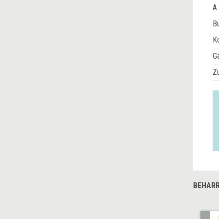
A 
Bu
Ko
G
Z
BEHARR