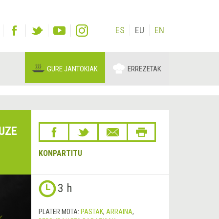
ES
EU
EN
GURE JANTOKIAK
ERREZETAK
UZE
KONPARTITU
Hurrengoa
3 h
&rsaquo;
PLATER MOTA:
PASTAK
,
ARRAINA
,