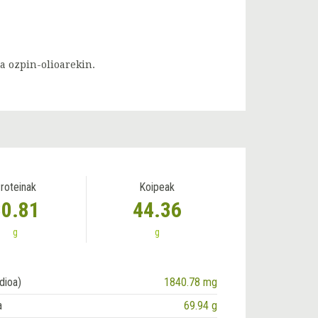
a ozpin-olioarekin.
roteinak
Koipeak
30.81
44.36
g
g
dioa)
1840.78 mg
a
69.94 g