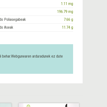
1.11 mg
196.79 mg
do Poliasegabeak
7.66 g
do Aseak
11.74 g
bili behar.Webgunearen arduradunek ez dute