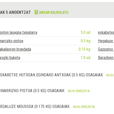
AK 5 ANOENTZAT
ANOAK KALKULATU
nton lasagna txinatarra
5.0 ud
eskabetxe
narrizko pistoa
0.5 kg
Hegaluze
kailaoren brandada
0.15 kg
Gazpatxo 
razki buketa
1.0 ud
Barazkien
SKABETXE HOTXEAN EGINDAKO ANTXOAK (0.5 KG) OSAGAIAK
IKUS
INARRIZKO PISTOA (0.5 KG) OSAGAIAK
IKUSI ERREZETA
EGALUZE MOUSSEA (0.175 KG) OSAGAIAK
IKUSI ERREZETA