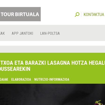
KONTAKTUA
EAK
APP JANTOKI
LAN-POLTSA
TXOA ETA BARAZKI LASAGNA HOTZA HEGAL
USSEAREKIN
GAIAK
ELABORAZIOA
NUTRIZIO-INFORMAZIOA
lsaquo;
urrekoa