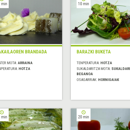
 min
10 min
KAILAOREN BRANDADA
BARAZKI BUKETA
ATER MOTA:
ARRAINA
TENPERATURA:
HOTZA
NPERATURA:
HOTZA
SUKALDARITZA MOTA:
SUKALDAR
BEGANOA
OSAGARRIAK:
HORNIGAIAK
 min
20 min