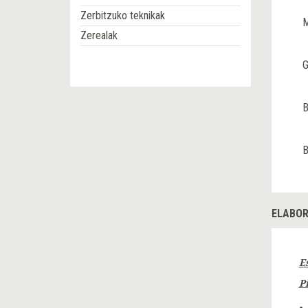
Zerbitzuko teknikak
M
Zerealak
G
B
B
ELABOR
E
P