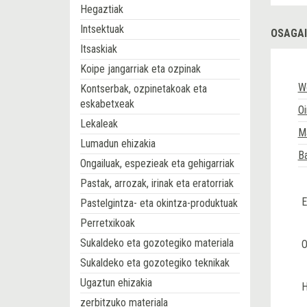
Hegaztiak
Intsektuak
OSAGAI
Itsaskiak
Koipe jangarriak eta ozpinak
Wo
Kontserbak, ozpinetakoak eta
eskabetxeak
Oi
Lekaleak
Ma
Lumadun ehizakia
Ba
Ongailuak, espezieak eta gehigarriak
Pastak, arrozak, irinak eta eratorriak
E
Pastelgintza- eta okintza-produktuak
Perretxikoak
Sukaldeko eta gozotegiko materiala
O
Sukaldeko eta gozotegiko teknikak
Ugaztun ehizakia
H
zerbitzuko materiala