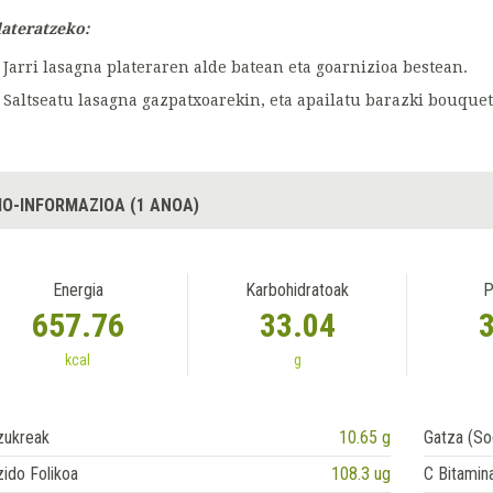
lateratzeko:
Jarri lasagna plateraren alde batean eta goarnizioa bestean.
Saltseatu lasagna gazpatxoarekin, eta apailatu barazki bouquet
IO-INFORMAZIOA (1 ANOA)
Energia
Karbohidratoak
P
657.76
33.04
kcal
g
zukreak
10.65 g
Gatza (So
ido Folikoa
108.3 ug
C Bitamin