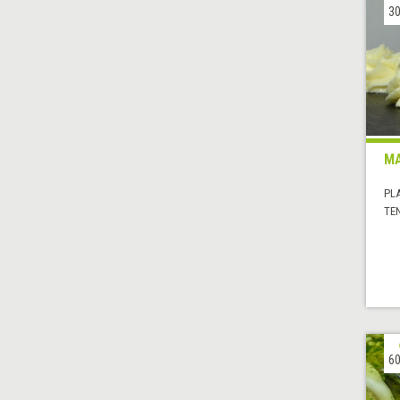
30
MA
PL
TE
60