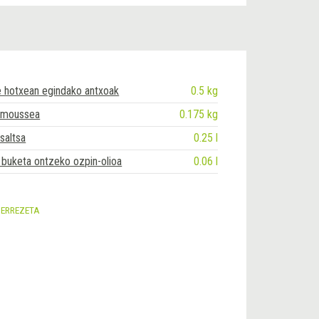
 hotxean egindako antxoak
0.5 kg
 moussea
0.175 kg
saltsa
0.25 l
 buketa ontzeko ozpin-olioa
0.06 l
I ERREZETA