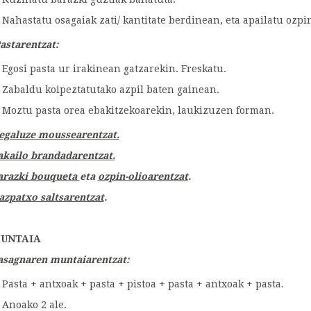
Nahastatu osagaiak zati/ kantitate berdinean, eta apailatu ozpi
astarentzat:
Egosi pasta ur irakinean gatzarekin. Freskatu.
Zabaldu koipeztatutako azpil baten gainean.
Moztu pasta orea ebakitzekoarekin, laukizuzen forman.
egaluze moussearentzat.
akailo brandadarentzat.
arazki bouqueta
eta
ozpin-olioarentzat
.
azpatxo saltsarentzat
.
UNTAIA
asagnaren muntaiarentzat:
Pasta + antxoak + pasta + pistoa + pasta + antxoak + pasta.
Anoako 2 ale.