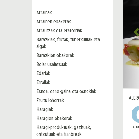
Arrainak
Arrainen ebakerak
Arrautzak eta eratorriak
Barazkiak, frutak, tuberkuluak eta
algak
Barazkien ebakerak
Belar usaintsuak
Edariak
Errailak
Esnea, esne-gaina eta esnekiak
ALER
Fruitu lehorrak
Haragiak
Haragien ebakerak
Haragi-produktuak, gazituak,
arr
ontzutuak eta fianbreak