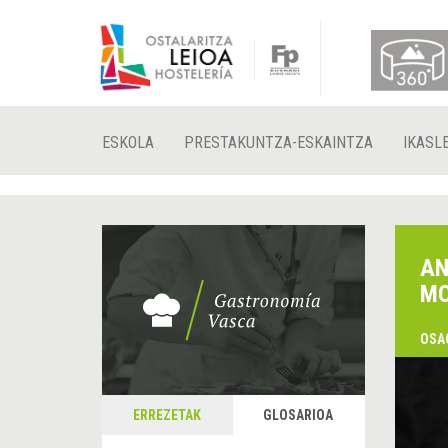
ESKOLA
PRESTAKUNTZA-ESKAINTZA
IKASL
AN
MO
OSA
&
A
ERREZETAK
GLOSARIOA