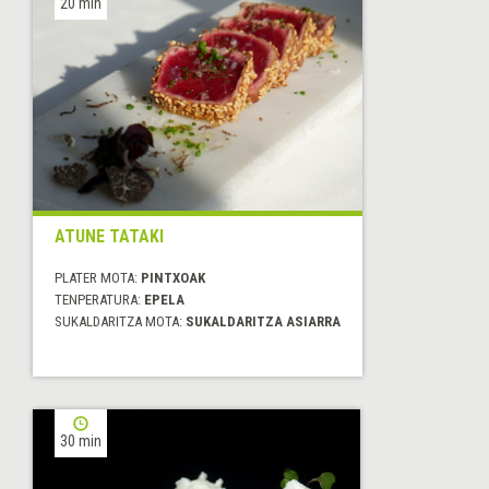
20 min
ATUNE TATAKI
PLATER MOTA:
PINTXOAK
TENPERATURA:
EPELA
SUKALDARITZA MOTA:
SUKALDARITZA ASIARRA
30 min