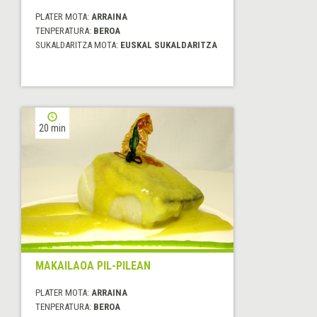
PLATER MOTA:
ARRAINA
TENPERATURA:
BEROA
SUKALDARITZA MOTA:
EUSKAL SUKALDARITZA
20 min
MAKAILAOA PIL-PILEAN
PLATER MOTA:
ARRAINA
TENPERATURA:
BEROA