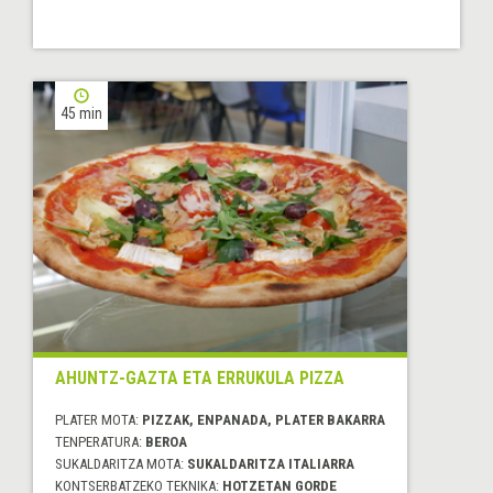
45 min
AHUNTZ-GAZTA ETA ERRUKULA PIZZA
PLATER MOTA:
PIZZAK, ENPANADA, PLATER BAKARRA
TENPERATURA:
BEROA
SUKALDARITZA MOTA:
SUKALDARITZA ITALIARRA
KONTSERBATZEKO TEKNIKA:
HOTZETAN GORDE