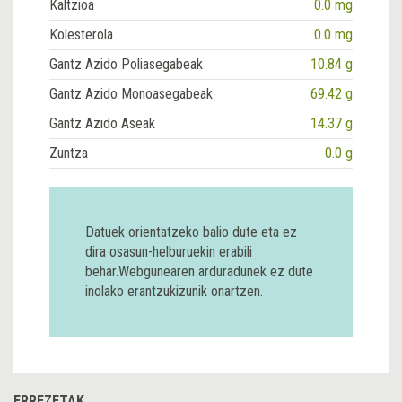
Kaltzioa
0.0 mg
Kolesterola
0.0 mg
Gantz Azido Poliasegabeak
10.84 g
Gantz Azido Monoasegabeak
69.42 g
Gantz Azido Aseak
14.37 g
Zuntza
0.0 g
Datuek orientatzeko balio dute eta ez
dira osasun-helburuekin erabili
behar.Webgunearen arduradunek ez dute
inolako erantzukizunik onartzen.
ERREZETAK