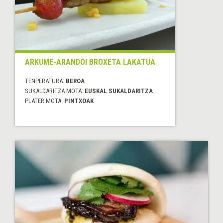
ARKUME-ARANDOI BROXETA LAKATUA
TENPERATURA:
BEROA
SUKALDARITZA MOTA:
EUSKAL SUKALDARITZA
PLATER MOTA:
PINTXOAK