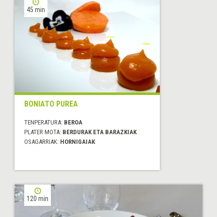
45 min
BONIATO PUREA
TENPERATURA:
BEROA
PLATER MOTA:
BERDURAK ETA BARAZKIAK
OSAGARRIAK:
HORNIGAIAK
120 min