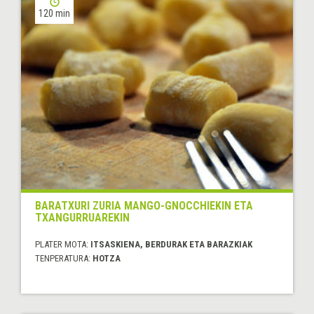
120 min
BARATXURI ZURIA MANGO-GNOCCHIEKIN ETA
TXANGURRUAREKIN
PLATER MOTA:
ITSASKIENA, BERDURAK ETA BARAZKIAK
TENPERATURA:
HOTZA