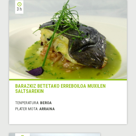
3 h
BARAZKIZ BETETAKO ERREBOILOA MUXILEN
SALTSAREKIN
TENPERATURA:
BEROA
PLATER MOTA:
ARRAINA