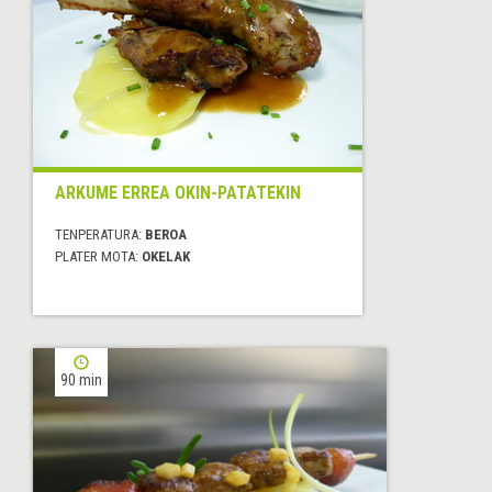
ARKUME ERREA OKIN-PATATEKIN
TENPERATURA:
BEROA
PLATER MOTA:
OKELAK
90 min