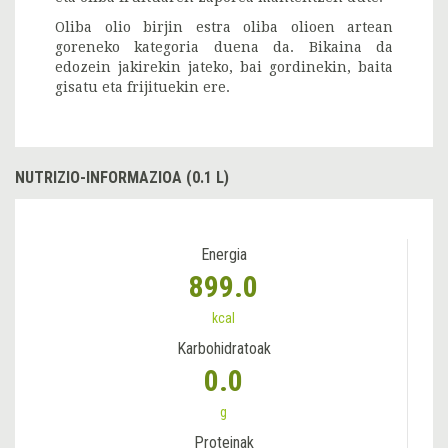
Oliba olio birjin estra oliba olioen artean
goreneko kategoria duena da. Bikaina da
edozein jakirekin jateko, bai gordinekin, baita
gisatu eta frijituekin ere.
NUTRIZIO-INFORMAZIOA (0.1 L)
Energia
899.0
kcal
Karbohidratoak
0.0
g
Proteinak