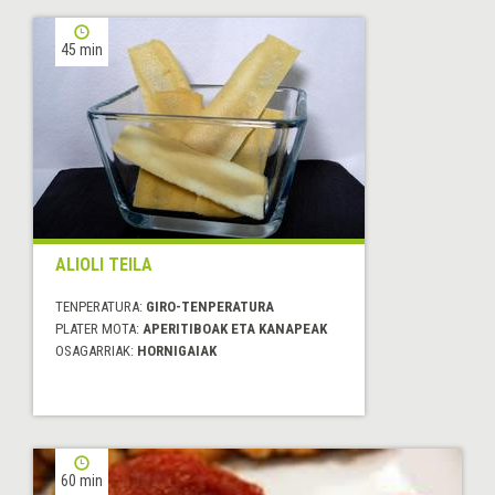
45 min
ALIOLI TEILA
TENPERATURA:
GIRO-TENPERATURA
PLATER MOTA:
APERITIBOAK ETA KANAPEAK
OSAGARRIAK:
HORNIGAIAK
60 min