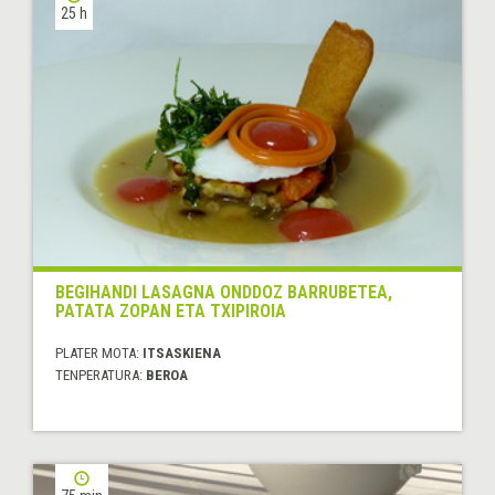
25 h
BEGIHANDI LASAGNA ONDDOZ BARRUBETEA,
PATATA ZOPAN ETA TXIPIROIA
PLATER MOTA:
ITSASKIENA
TENPERATURA:
BEROA