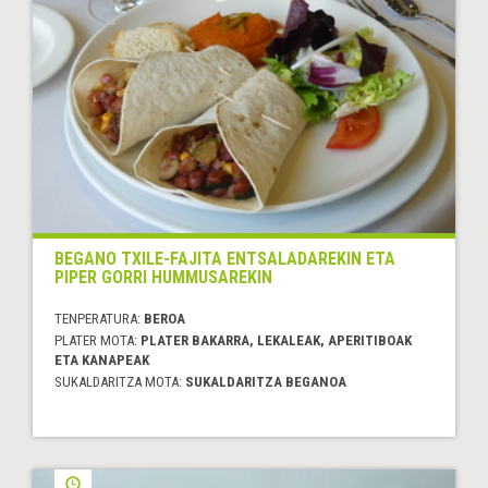
BEGANO TXILE-FAJITA ENTSALADAREKIN ETA
PIPER GORRI HUMMUSAREKIN
TENPERATURA:
BEROA
PLATER MOTA:
PLATER BAKARRA, LEKALEAK, APERITIBOAK
ETA KANAPEAK
SUKALDARITZA MOTA:
SUKALDARITZA BEGANOA