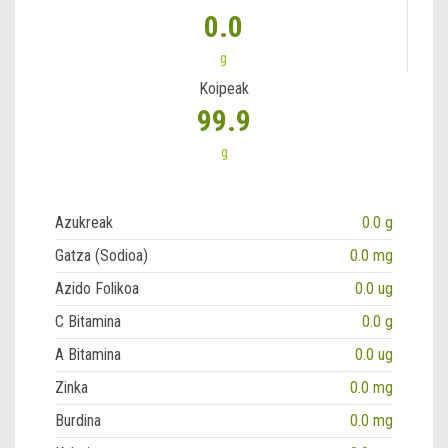
0.0
g
Koipeak
99.9
g
Azukreak
0.0 g
Gatza (Sodioa)
0.0 mg
Azido Folikoa
0.0 ug
C Bitamina
0.0 g
A Bitamina
0.0 ug
Zinka
0.0 mg
Burdina
0.0 mg