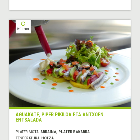
60 min
AGUAKATE, PIPER PIKILOA ETA ANTXOEN
ENTSALADA
PLATER MOTA:
ARRAINA, PLATER BAKARRA
TENPERATURA:
HOTZA