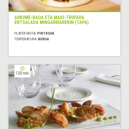
ARKUME-BAOA ETA MAIO-TRUFADA
ENTSALADA MINGARRIAREKIN (TAPA)
PLATER MOTA:
PINTXOAK
TENPERATURA:
BEROA
120 min