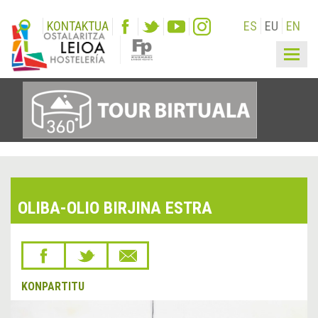
KONTAKTUA
ES
EU
EN
Togg
navig
OLIBA-OLIO BIRJINA ESTRA
KONPARTITU