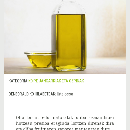
KATEGORIA
KOIPE JANGARRIAK ETA OZPINAK
DENBORALDIKO HILABETEAK:
Urte osoa
Olio birjin edo naturalak oliba osasuntsuei
hotzean presioa eraginda lortzen direnak dira
eta oliba fruituaren zaporea mantentzen dute.