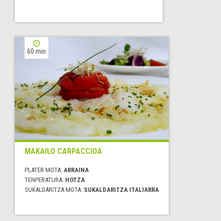
60 min
MAKAILO CARPACCIOA
PLATER MOTA:
ARRAINA
TENPERATURA:
HOTZA
SUKALDARITZA MOTA:
SUKALDARITZA ITALIARRA