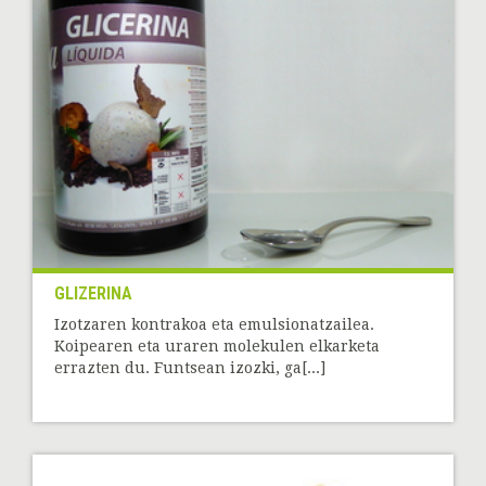
GLIZERINA
Izotzaren kontrakoa eta emulsionatzailea.
Koipearen eta uraren molekulen elkarketa
errazten du. Funtsean izozki, ga[...]