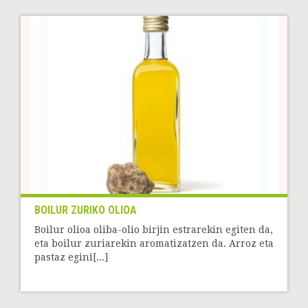
BOILUR ZURIKO OLIOA
Boilur olioa oliba-olio birjin estrarekin egiten da,
eta boilur zuriarekin aromatizatzen da. Arroz eta
pastaz egini[...]