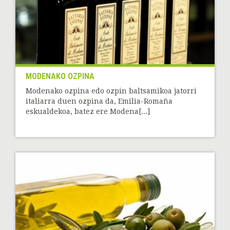
MODENAKO OZPINA
Modenako ozpina edo ozpin baltsamikoa jatorri
italiarra duen ozpina da, Emilia-Romaña
eskualdekoa, batez ere Modena[...]