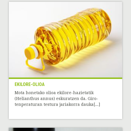
EKILORE-OLIOA
Mota honetako olioa ekilore-hazietatik
(Helianthus annus) eskuratzen da. Giro-
tenperaturan testura jariakorra dauka[...]