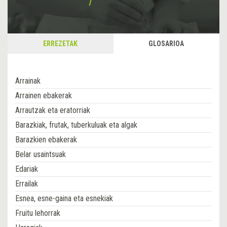
ERREZETAK
GLOSARIOA
Arrainak
Arrainen ebakerak
Arrautzak eta eratorriak
Barazkiak, frutak, tuberkuluak eta algak
Barazkien ebakerak
Belar usaintsuak
Edariak
Errailak
Esnea, esne-gaina eta esnekiak
Fruitu lehorrak