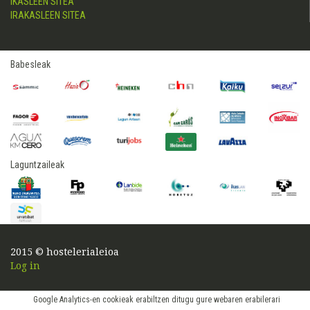
IKASLEEN SITEA
IRAKASLEEN SITEA
Babesleak
Laguntzaileak
2015 © hostelerialeioa
Log in
Google Analytics-en cookieak erabiltzen ditugu gure webaren erabilerari