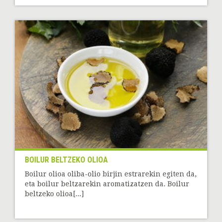
BOILUR BELTZEKO OLIOA
Boilur olioa oliba-olio birjin estrarekin egiten da,
eta boilur beltzarekin aromatizatzen da. Boilur
beltzeko olioa[...]