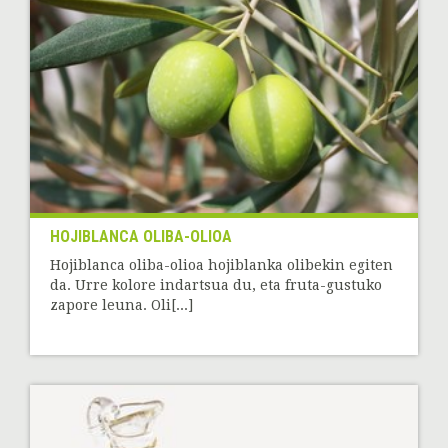
HOJIBLANCA OLIBA-OLIOA
Hojiblanca oliba-olioa hojiblanka olibekin egiten
da. Urre kolore indartsua du, eta fruta-gustuko
zapore leuna. Oli[...]