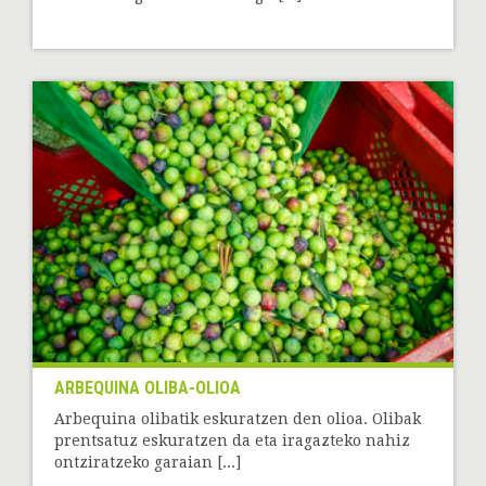
ARBEQUINA OLIBA-OLIOA
Arbequina olibatik eskuratzen den olioa. Olibak
prentsatuz eskuratzen da eta iragazteko nahiz
ontziratzeko garaian [...]