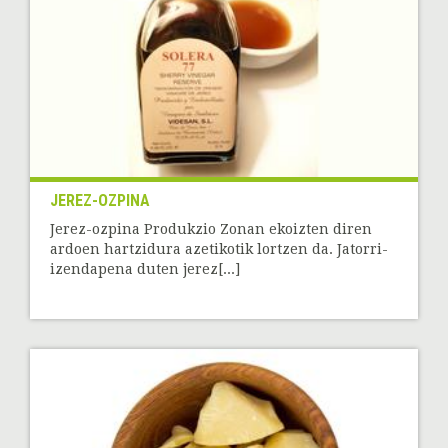
JEREZ-OZPINA
Jerez-ozpina Produkzio Zonan ekoizten diren
ardoen hartzidura azetikotik lortzen da. Jatorri-
izendapena duten jerez[...]