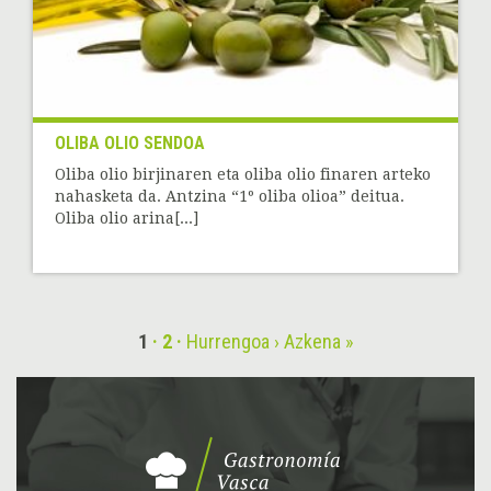
OLIBA OLIO SENDOA
Oliba olio birjinaren eta oliba olio finaren arteko
nahasketa da. Antzina “1º oliba olioa” deitua.
Oliba olio arina[...]
1
2
Hurrengoa ›
Azkena »