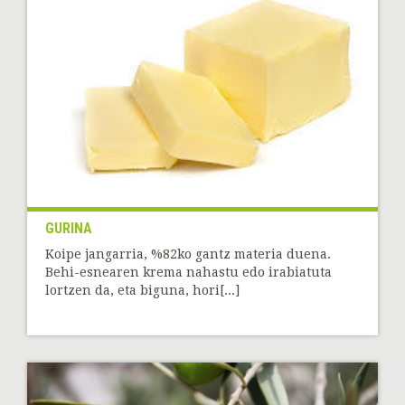
GURINA
Koipe jangarria, %82ko gantz materia duena.
Behi-esnearen krema nahastu edo irabiatuta
lortzen da, eta biguna, hori[...]