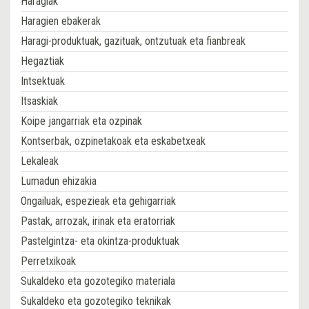
Haragiak
Haragien ebakerak
Haragi-produktuak, gazituak, ontzutuak eta fianbreak
Hegaztiak
Intsektuak
Itsaskiak
Koipe jangarriak eta ozpinak
Kontserbak, ozpinetakoak eta eskabetxeak
Lekaleak
Lumadun ehizakia
Ongailuak, espezieak eta gehigarriak
Pastak, arrozak, irinak eta eratorriak
Pastelgintza- eta okintza-produktuak
Perretxikoak
Sukaldeko eta gozotegiko materiala
Sukaldeko eta gozotegiko teknikak