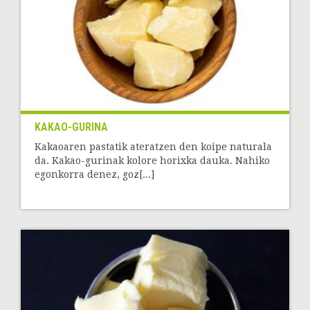
KAKAO-GURINA
Kakaoaren pastatik ateratzen den koipe naturala
da. Kakao-gurinak kolore horixka dauka. Nahiko
egonkorra denez, goz[...]