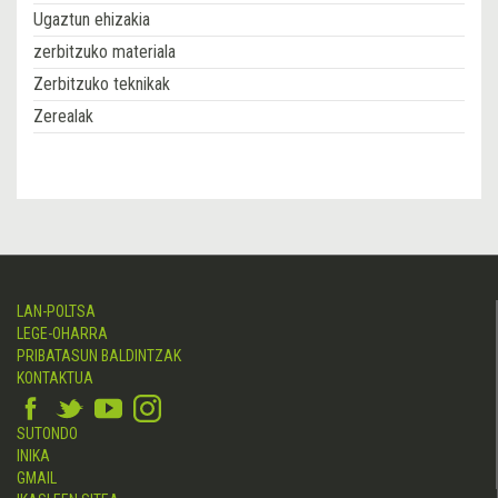
Ugaztun ehizakia
zerbitzuko materiala
Zerbitzuko teknikak
Zerealak
LAN-POLTSA
LEGE-OHARRA
PRIBATASUN BALDINTZAK
KONTAKTUA
SUTONDO
INIKA
GMAIL