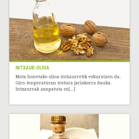
INTXAUR-OLIOA
Mota honetako olioa intxaurretik eskuratzen da.
Giro-tenperaturan testura jariakorra dauka.
Intxaurrak zanpatuta es[...]