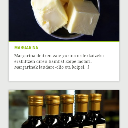
MARGARINA
Margarina deitzen zaie gurina ordezkatzeko
erabiltzen diren hainbat koipe motari.
Margarinak landare-olio eta koipe[...]