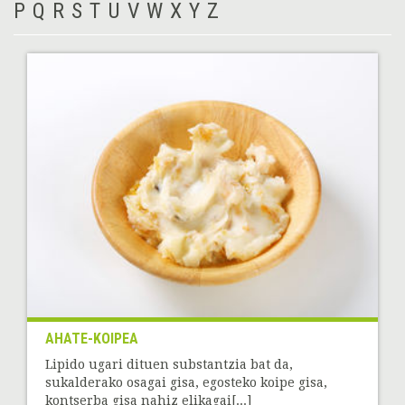
P
Q
R
S
T
U
V
W
X
Y
Z
AHATE-KOIPEA
Lipido ugari dituen substantzia bat da,
sukalderako osagai gisa, egosteko koipe gisa,
kontserba gisa nahiz elikagai[...]