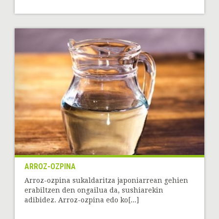
ARROZ-OZPINA
Arroz-ozpina sukaldaritza japoniarrean gehien
erabiltzen den ongailua da, sushiarekin
adibidez. Arroz-ozpina edo ko[...]