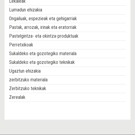
Lekaleak
Lumadun ehizakia
Ongailuak, espezieak eta gehigarriak
Pastak, arrozak, irinak eta eratorriak
Pastelgintza- eta okintza-produktuak
Perretxikoak
Sukaldeko eta gozotegiko materiala
Sukaldeko eta gozotegiko teknikak
Ugaztun ehizakia
zerbitzuko materiala
Zerbitzuko teknikak
Zerealak