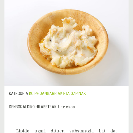
KATEGORIA
KOIPE JANGARRIAK ETA OZPINAK
DENBORALDIKO HILABETEAK:
Urte osoa
Lipido ugari dituen substantzia bat da,