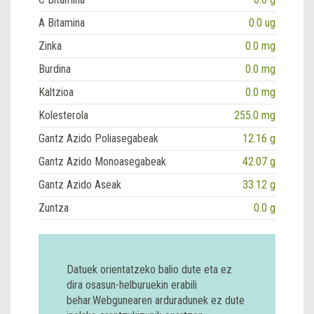
A Bitamina
0.0 ug
Zinka
0.0 mg
Burdina
0.0 mg
Kaltzioa
0.0 mg
Kolesterola
255.0 mg
Gantz Azido Poliasegabeak
12.16 g
Gantz Azido Monoasegabeak
42.07 g
Gantz Azido Aseak
33.12 g
Zuntza
0.0 g
Datuek orientatzeko balio dute eta ez
dira osasun-helburuekin erabili
behar.Webgunearen arduradunek ez dute