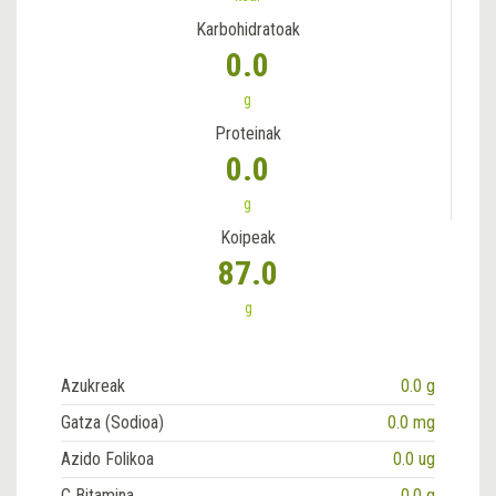
Karbohidratoak
0.0
g
Proteinak
0.0
g
Koipeak
87.0
g
Azukreak
0.0 g
Gatza (Sodioa)
0.0 mg
Azido Folikoa
0.0 ug
C Bitamina
0.0 g