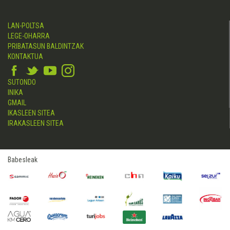
LAN-POLTSA
LEGE-OHARRA
PRIBATASUN BALDINTZAK
KONTAKTUA
SUTONDO
INIKA
GMAIL
IKASLEEN SITEA
IRAKASLEEN SITEA
Babesleak