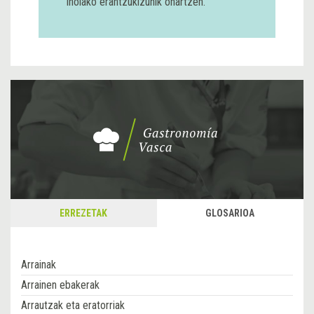
inolako erantzukizunik onartzen.
ERREZETAK
GLOSARIOA
Arrainak
Arrainen ebakerak
Arrautzak eta eratorriak