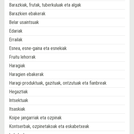
Barazkiak, frutak, tuberkuluak eta algak
Barazkien ebakerak
Belar usaintsuak
Edariak
Errailak
Esnea, esne-gaina eta esnekiak
Fruitu lehorrak
Haragiak
Haragien ebakerak
Haragi-produktuak, gazituak, ontzutuak eta fianbreak
Hegaztiak
Intsektuak
Itsaskiak
Koipe jangarriak eta ozpinak
Kontserbak, ozpinetakoak eta eskabetxeak