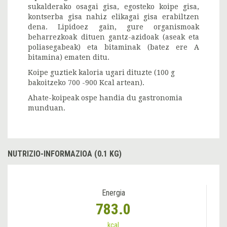
sukalderako osagai gisa, egosteko koipe gisa,
kontserba gisa nahiz elikagai gisa erabiltzen
dena. Lipidoez gain, gure organismoak
beharrezkoak dituen gantz-azidoak (aseak eta
poliasegabeak) eta bitaminak (batez ere A
bitamina) ematen ditu.
Koipe guztiek kaloria ugari dituzte (100 g
bakoitzeko 700 -900 Kcal artean).
Ahate-koipeak ospe handia du gastronomia
munduan.
NUTRIZIO-INFORMAZIOA (0.1 KG)
Energia
783.0
kcal