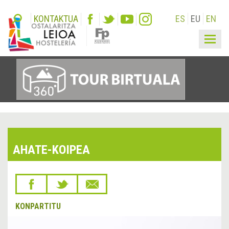
KONTAKTUA
ES
EU
EN
Togg
navig
AHATE-KOIPEA
KONPARTITU